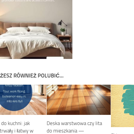
ŻESZ RÓWNIEŻ POLUBIĆ…
do kuchni: jak
Deska warstwowa czy lita
trwały i łatwy w
do mieszkania —