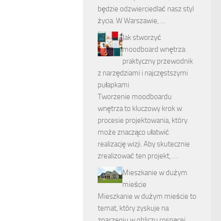
będzie odzwierciedlać nasz styl
życia. W Warszawie, …
Jak stworzyć
moodboard wnętrza:
praktyczny przewodnik
z narzędziami i najczęstszymi
pułapkami
Tworzenie moodboardu
wnętrza to kluczowy krok w
procesie projektowania, który
może znacząco ułatwić
realizację wizji. Aby skutecznie
zrealizować ten projekt, …
Mieszkanie w dużym
mieście
Mieszkanie w dużym mieście to
temat, który zyskuje na
znaczeniu w obliczu rosnącej