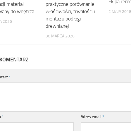
Ekipa rem
cji materiał
praktyczne porównanie
wany do wnętrza
właściwości, trwałości i
2 MAJA 201
montażu podłogi
A 2026
drewnianej
30 MARCA 2026
 KOMENTARZ
tarz
*
a
*
Adres email
*