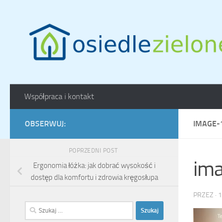
Skip to content
Współpraca i kontakt
OBSERWUJ:
IMAGE-
POPRZEDNI POST
im
Ergonomia łóżka: jak dobrać wysokość i
dostęp dla komfortu i zdrowia kręgosłupa
PRZEZ
·
1
Szukaj: