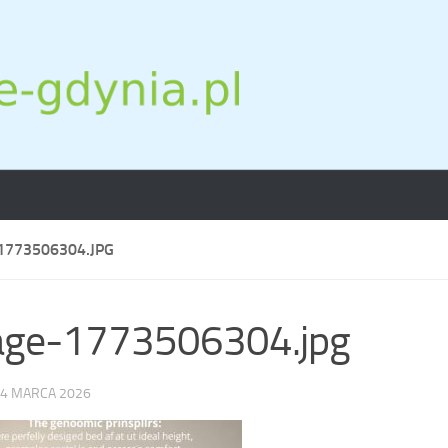
1773506304.JPG
age-1773506304.jpg
4 MARCA 2026