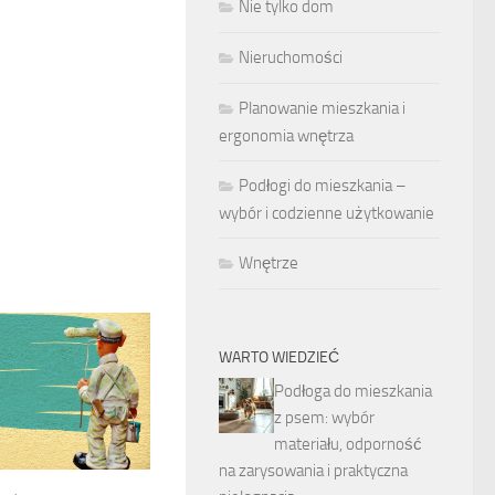
Nie tylko dom
Nieruchomości
Planowanie mieszkania i
ergonomia wnętrza
Podłogi do mieszkania –
wybór i codzienne użytkowanie
Wnętrze
WARTO WIEDZIEĆ
Podłoga do mieszkania
z psem: wybór
materiału, odporność
na zarysowania i praktyczna