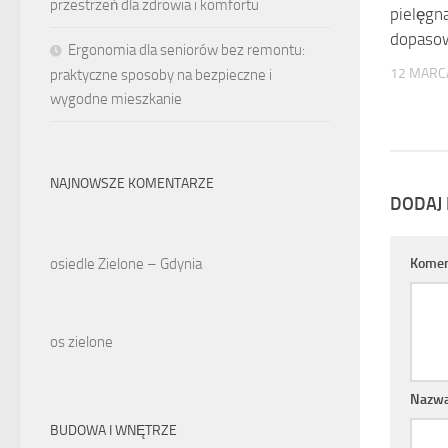
przestrzeń dla zdrowia i komfortu
pielęgna
dopaso
Ergonomia dla seniorów bez remontu:
12 MARC
praktyczne sposoby na bezpieczne i
wygodne mieszkanie
NAJNOWSZE KOMENTARZE
DODAJ
osiedle Zielone – Gdynia
Komen
os zielone
Nazw
BUDOWA I WNĘTRZE