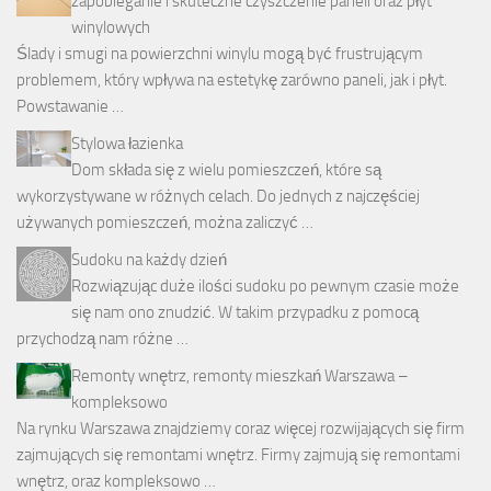
zapobieganie i skuteczne czyszczenie paneli oraz płyt
winylowych
Ślady i smugi na powierzchni winylu mogą być frustrującym
problemem, który wpływa na estetykę zarówno paneli, jak i płyt.
Powstawanie …
Stylowa łazienka
Dom składa się z wielu pomieszczeń, które są
wykorzystywane w różnych celach. Do jednych z najczęściej
używanych pomieszczeń, można zaliczyć …
Sudoku na każdy dzień
Rozwiązując duże ilości sudoku po pewnym czasie może
się nam ono znudzić. W takim przypadku z pomocą
przychodzą nam różne …
Remonty wnętrz, remonty mieszkań Warszawa –
kompleksowo
Na rynku Warszawa znajdziemy coraz więcej rozwijających się firm
zajmujących się remontami wnętrz. Firmy zajmują się remontami
wnętrz, oraz kompleksowo …