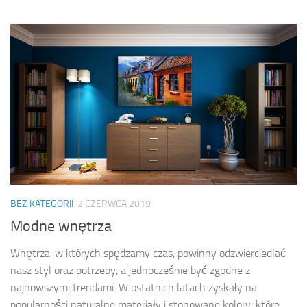
BEZ KATEGORII
2 CZERWCA 2019
Modne wnętrza
Wnętrza, w których spędzamy czas, powinny odzwierciedlać
nasz styl oraz potrzeby, a jednocześnie być zgodne z
najnowszymi trendami. W ostatnich latach zyskały na
popularności naturalne materiały i stonowane kolory, które