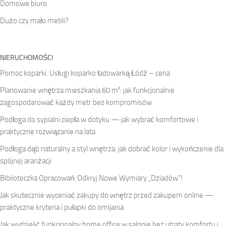
Domowe biuro
Dużo czy mało mebli?
NIERUCHOMOŚCI
Pomoc koparki. Usługi koparko ładowarką Łódź – cena
Planowanie wnętrza mieszkania 60 m²: jak funkcjonalnie
zagospodarować każdy metr bez kompromisów
Podłoga do sypialni ciepła w dotyku — jak wybrać komfortowe i
praktyczne rozwiązanie na lata
Podłoga dąb naturalny a styl wnętrza: jak dobrać kolor i wykończenie dla
spójnej aranżacji
Biblioteczka Opracowań: Odkryj Nowe Wymiary „Dziadów”!
Jak skutecznie wyceniać zakupy do wnętrz przed zakupem online —
praktyczne kryteria i pułapki do omijania
Jak wydzielić funkcjonalny home office w salonie bez utraty komfortu i