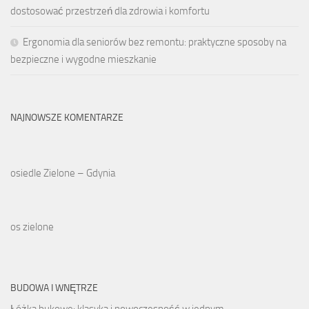
dostosować przestrzeń dla zdrowia i komfortu
Ergonomia dla seniorów bez remontu: praktyczne sposoby na
bezpieczne i wygodne mieszkanie
NAJNOWSZE KOMENTARZE
osiedle Zielone – Gdynia
os zielone
BUDOWA I WNĘTRZE
Łóżka bukowe: klasyka i nowoczesność w jednym