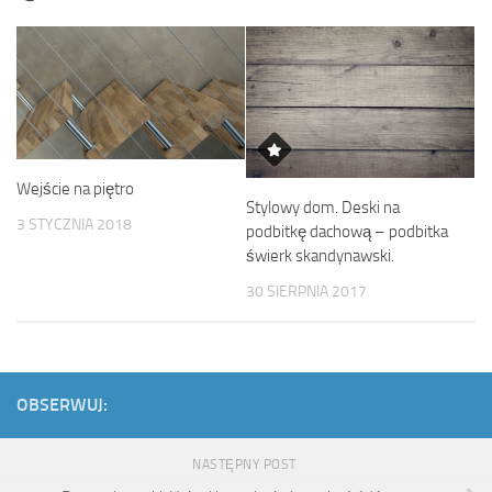
Wejście na piętro
Stylowy dom. Deski na
3 STYCZNIA 2018
podbitkę dachową – podbitka
świerk skandynawski.
30 SIERPNIA 2017
OBSERWUJ:
NASTĘPNY POST