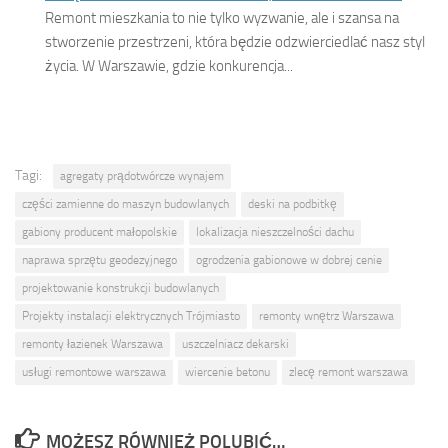
Remont mieszkania to nie tylko wyzwanie, ale i szansa na
stworzenie przestrzeni, która będzie odzwierciedlać nasz styl
życia. W Warszawie, gdzie konkurencja...
Tagi:
agregaty prądotwórcze wynajem
części zamienne do maszyn budowlanych
deski na podbitkę
gabiony producent małopolskie
lokalizacja nieszczelności dachu
naprawa sprzętu geodezyjnego
ogrodzenia gabionowe w dobrej cenie
projektowanie konstrukcji budowlanych
Projekty instalacji elektrycznych Trójmiasto
remonty wnętrz Warszawa
remonty łazienek Warszawa
uszczelniacz dekarski
usługi remontowe warszawa
wiercenie betonu
zlecę remont warszawa
MOŻESZ RÓWNIEŻ POLUBIĆ…