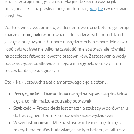
istotne w projektach, gdzie estetyka jest tak samo ważna jak
funkcjonalność, na przykład przy modernizacji
wnętrz
czy renowacji
zabytków.
Warto również wspomnieć, że diamentowe cięcie betonu generuje
znacznie
mniej pyłu
w porównaniu do tradycyjnych metod, takich
jak cięcie przy użyciu pił i innych narzędzi mechanicznych. Mniejsza
ilość pyłu wpływa nie tylko na czystość miejsca pracy, ale również
na bezpieczeństwo zdrowotne pracowników. Zastosowanie wody
podczas cięcia dodatkowo zmniejsza emisję pyłów, co czyni ten
proces bardziej ekologicznym.
Oto kilka kluczowych zalet diamentowego cięcia betonu:
Precyzyjność
– Diamentowe narzędzia zapewniają dokładne
cięcia, co minimalizuje potrzebę poprawek.
Szybkość
– Proces cięcia jest znacznie szybszy w porównaniu
do tradycyjnych technik, co pozwala zaoszczędzić czas.
Wszechstronność
– Można stosować tę metodę do cięcia
różnych materiałów budowlanych, w tym betonu, asfaltu czy