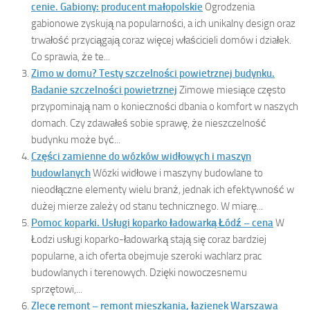
cenie. Gabiony: producent małopolskie
Ogrodzenia
gabionowe zyskują na popularności, a ich unikalny design oraz
trwałość przyciągają coraz więcej właścicieli domów i działek.
Co sprawia, że te...
Zimo w domu? Testy szczelności powietrznej budynku.
Badanie szczelności powietrznej
Zimowe miesiące często
przypominają nam o konieczności dbania o komfort w naszych
domach. Czy zdawałeś sobie sprawę, że nieszczelność
budynku może być...
Części zamienne do wózków widłowych i maszyn
budowlanych
Wózki widłowe i maszyny budowlane to
nieodłączne elementy wielu branż, jednak ich efektywność w
dużej mierze zależy od stanu technicznego. W miarę...
Pomoc koparki. Usługi koparko ładowarką Łódź – cena
W
Łodzi usługi koparko-ładowarką stają się coraz bardziej
popularne, a ich oferta obejmuje szeroki wachlarz prac
budowlanych i terenowych. Dzięki nowoczesnemu
sprzętowi,...
Zlecę remont – remont mieszkania, łazienek Warszawa