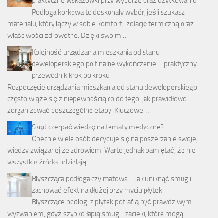
praktyczne wskazówki przy wyborze oraz użytkowaniu
Podłoga korkowa to doskonały wybór, jeśli szukasz
materiału, który łączy w sobie komfort, izolację termiczną oraz
właściwości zdrowotne. Dzięki swoim …
Kolejność urządzania mieszkania od stanu
deweloperskiego po finalne wykończenie – praktyczny
przewodnik krok po kroku
Rozpoczęcie urządzania mieszkania od stanu deweloperskiego
często wiąże się z niepewnością co do tego, jak prawidłowo
zorganizować poszczególne etapy. Kluczowe …
Skąd czerpać wiedzę na tematy medyczne?
Obecnie wiele osób decyduje się na poszerzanie swojej
wiedzy związanej ze zdrowiem. Warto jednak pamiętać, że nie
wszystkie źródła udzielają …
Błyszcząca podłoga czy matowa – jak uniknąć smug i
zachować efekt na dłużej przy myciu płytek
Błyszczące podłogi z płytek potrafią być prawdziwym
wyzwaniem, gdyż szybko łapią smugi i zacieki, które mogą