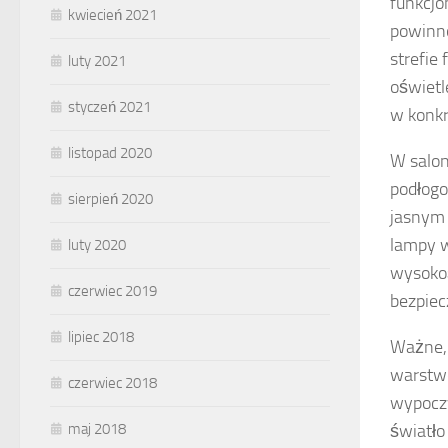
funkcjo
kwiecień 2021
powinno
strefie
luty 2021
oświetl
styczeń 2021
w konkr
listopad 2020
W salon
podłogo
sierpień 2020
jasnym 
lampy w
luty 2020
wysokoś
czerwiec 2019
bezpiec
lipiec 2018
Ważne, 
warstwo
czerwiec 2018
wypoczy
światło
maj 2018