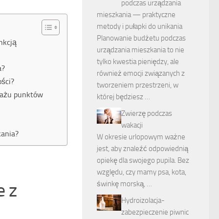
podczas urządzania
mieszkania — praktyczne
metody i pułapki do unikania
Planowanie budżetu podczas
nkcją
urządzania mieszkania to nie
tylko kwestia pieniędzy, ale
a?
również emocji związanych z
ości?
tworzeniem przestrzeni, w
ntażu punktów
której będziesz …
Zwierzę podczas
wakacji
kania?
W okresie urlopowym ważne
jest, aby znaleźć odpowiednią
opiekę dla swojego pupila. Bez
względu, czy mamy psa, kota,
e z
świnkę morską, …
Hydroizolacja-
zabezpieczenie piwnic