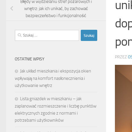
uni
Błędy w wydzielaniu stref pożarowych i
wnętrz: jak ich unikać, by zachować
bezpieczeństwo i funkcjonalność
dop
Szukaj:
po
PRZEZ
O
OSTATNIE WPISY
Jak układ mieszkania i ekspozycja okien
wpływają na komfort nasłonecznienia i
użytkowanie wnętrz
Lista gniazdek w mieszkaniu – jak
zaplanować rozmieszczenie i liczbę punktów
elektrycznych zgodnie z normami i
potrzebami użytkowników