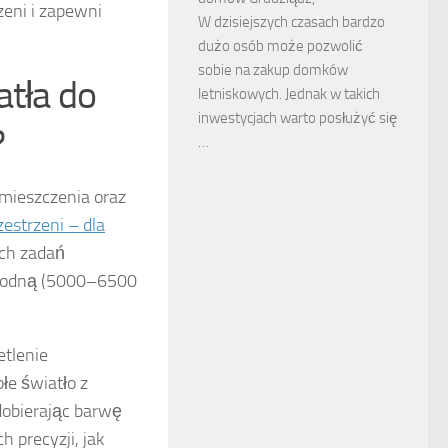
zeni i zapewni
W dzisiejszych czasach bardzo
dużo osób może pozwolić
sobie na zakup domków
atła do
letniskowych. Jednak w takich
inwestycjach warto posłużyć się
?
…
omieszczenia oraz
zestrzeni – dla
ych zadań
chłodną (5000–6500
etlenie
łe światło z
dobierając barwę
 precyzji, jak