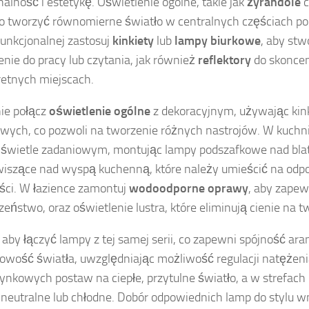
nalność i estetykę. Oświetlenie ogólne, takie jak
żyrandole
c
 tworzyć równomierne światło w centralnych częściach p
 funkcjonalnej zastosuj
kinkiety
lub
lampy biurkowe
, aby st
enie do pracy lub czytania, jak również
reflektory
do skoncen
etnych miejscach.
ie połącz
oświetlenie ogólne
z dekoracyjnym, używając kin
wych, co pozwoli na tworzenie różnych nastrojów. W kuchni
świetle zadaniowym, montując lampy podszafkowe nad blat
iszące nad wyspą kuchenną, które należy umieścić na odp
ci. W łazience zamontuj
wodoodporne oprawy
, aby zapew
zeństwo, oraz oświetlenie lustra, które eliminują cienie na t
aby łączyć lampy z tej samej serii, co zapewni spójność ar
wość światła, uwzględniając możliwość regulacji natężeni
nkowych postaw na ciepłe, przytulne światło, a w strefach
 neutralne lub chłodne. Dobór odpowiednich lamp do stylu wn