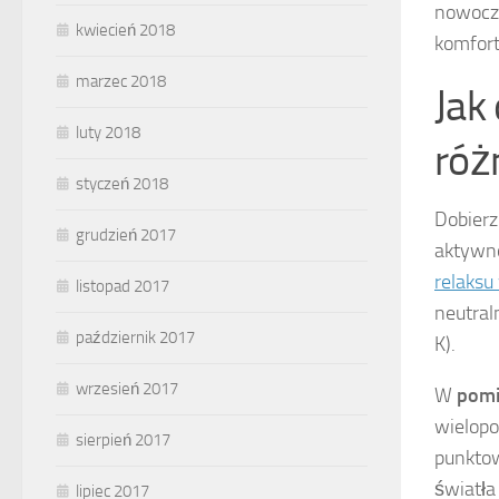
nowocze
kwiecień 2018
komfort
marzec 2018
Jak
luty 2018
róż
styczeń 2018
Dobier
grudzień 2017
aktywno
relaksu
listopad 2017
neutral
październik 2017
K).
wrzesień 2017
W
pomi
wielopo
sierpień 2017
punktow
światła
lipiec 2017