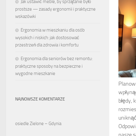
Jak ustawić meble, by sprzątanie było
prostsze — zasady ergonomii i praktyczne
wskazówki
Ergonomia w mieszkaniu dla osób
wysokich i niskich: jak dostosować
przestrzeń dla zdrowia i komfortu
Ergonomia dla seniorów bez remontu:
praktyczne sposoby na bezpieczne i
wygodne mieszkanie
Planowa
wpłynąć
NAJNOWSZE KOMENTARZE
błędy, 
rozmies
uniknąć
osiedle Zielone – Gdynia
Odpowie
nasze s