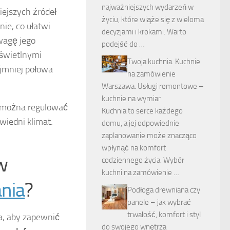
najważniejszych wydarzeń w
iejszych źródeł
życiu, które wiąże się z wieloma
ie, co ułatwi
decyzjami i krokami. Warto
wagę jego
podejść do …
 świetlnymi
Twoja kuchnia. Kuchnie
ajmniej połowa
na zamówienie
Warszawa. Usługi remontowe –
kuchnie na wymiar
e można regulować
Kuchnia to serce każdego
wiedni klimat.
domu, a jej odpowiednie
zaplanowanie może znacząco
wpłynąć na komfort
w
codziennego życia. Wybór
kuchni na zamówienie …
nia
?
Podłoga drewniana czy
panele – jak wybrać
trwałość, komfort i styl
a, aby zapewnić
do swojego wnętrza