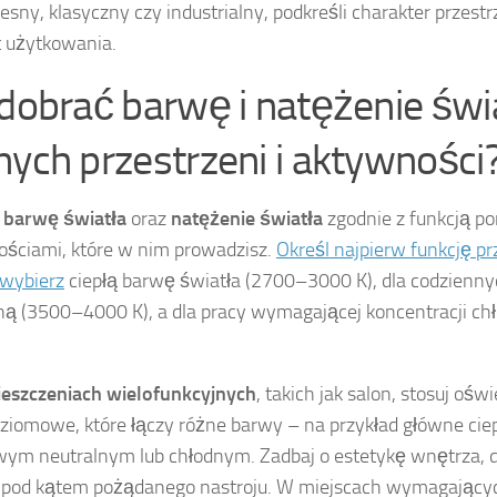
sny, klasyczny czy industrialny, podkreśli charakter przestr
 użytkowania.
 dobrać barwę i natężenie świ
nych przestrzeni i aktywności
z
barwę światła
oraz
natężenie światła
zgodnie z funkcją p
ściami, które w nim prowadzisz.
Określ najpierw funkcję pr
 wybierz
ciepłą barwę światła (2700–3000 K), dla codzienn
ną (3500–4000 K), a dla pracy wymagającej koncentracji 
eszczeniach wielofunkcyjnych
, takich jak salon, stosuj oświ
ziomowe, które łączy różne barwy – na przykład główne ciep
ym neutralnym lub chłodnym. Zadbaj o estetykę wnętrza, 
 pod kątem pożądanego nastroju. W miejscach wymagających