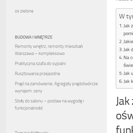
os zielone
W ty
Jak 
pomi
BUDOWA I WNĘTRZE
Jaki
Remonty wnętrz, remonty mieszkań
Jak 
Warszawa – kompleksowo
Na c
Praktyczna szafa do sypialni
świe
Jak 
Rusztowania przejezdne
Jak 
Prąd na zamówienie. Agregaty prądotwórcze
wynajem: ceny
Jak
Stoły do salonu – postaw na wygodę i
funkcjonalność
ośw
fun