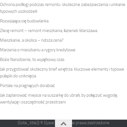
Ochrona podłogi podczas remontu: skuteczne zabezpieczenia i unikanie
typowych uszkodzeń
Rozwijająca się budowlanka
Zlecę remont – remont mieszkania, łazienek Warszawa
Mieszkanie, a okolica – niższa cena?
Marzenia o mieszkaniu a rygory kredytowe
Boże Narodzenie, to wyjątkowy czas.
Jak przygotować skuteczny brief wnętrza: kluczowe elementy i typowe
pułapki do uniknięcia
Portale na pragnących dorabiać
Jak zaplanować miejsce na suszarkę do ubrań, by połączyć wygodę,
wentylację i oszczędność przestrzeni
{{site_title}} © {{year}}. Wszelkie prawa zastrzeżone