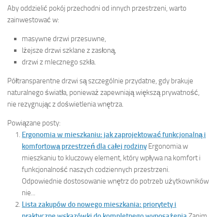
Aby oddzielić pokój przechodni od innych przestrzeni, warto
zainwestować w:
masywne drzwi przesuwne,
lżejsze drzwi szklane z zasłoną,
drzwi z mlecznego szkła.
Półtransparentne drzwi są szczególnie przydatne, gdy brakuje
naturalnego światła, ponieważ zapewniają większą prywatność,
nie rezygnując z doświetlenia wnętrza.
Powiązane posty:
Ergonomia w mieszkaniu: jak zaprojektować funkcjonalną i
komfortową przestrzeń dla całej rodziny
Ergonomia w
mieszkaniu to kluczowy element, który wpływa na komfort i
funkcjonalność naszych codziennych przestrzeni.
Odpowiednie dostosowanie wnętrz do potrzeb użytkowników
nie...
Lista zakupów do nowego mieszkania: priorytety i
praktyczne wskazówki do kompletnego wyposażenia
Zanim