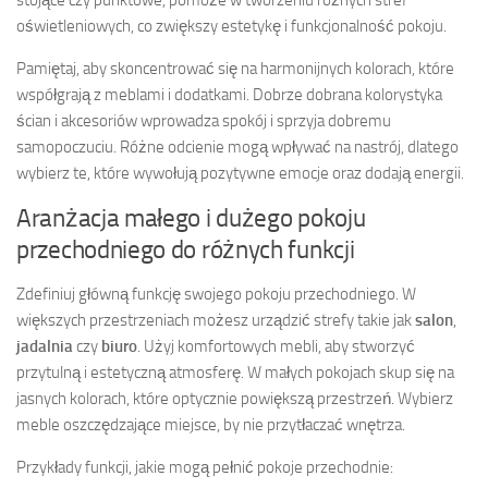
stojące czy punktowe, pomoże w tworzeniu różnych stref
oświetleniowych, co zwiększy estetykę i funkcjonalność pokoju.
Pamiętaj, aby skoncentrować się na harmonijnych kolorach, które
współgrają z meblami i dodatkami. Dobrze dobrana kolorystyka
ścian i akcesoriów wprowadza spokój i sprzyja dobremu
samopoczuciu. Różne odcienie mogą wpływać na nastrój, dlatego
wybierz te, które wywołują pozytywne emocje oraz dodają energii.
Aranżacja małego i dużego pokoju
przechodniego do różnych funkcji
Zdefiniuj główną funkcję swojego pokoju przechodniego. W
większych przestrzeniach możesz urządzić strefy takie jak
salon
,
jadalnia
czy
biuro
. Użyj komfortowych mebli, aby stworzyć
przytulną i estetyczną atmosferę. W małych pokojach skup się na
jasnych kolorach, które optycznie powiększą przestrzeń. Wybierz
meble oszczędzające miejsce, by nie przytłaczać wnętrza.
Przykłady funkcji, jakie mogą pełnić pokoje przechodnie: