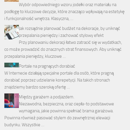
Wybór odpowiedniego wzoru jodełki oraz materiału na
podłogę to kluczowe decyzje, które znacząco wpływają na estetykę
i funkcjonalność wnętrza. Klasyczna, …
Jak rozsądnie planować budżet na dekoracje, by uniknąć
przepalania pieniędzy i zachować stylowy efekt
Przy planowaniu dekoracji łatwo zatracić się w wydatkach,
co może prowadzić do znacznych strat finansowych. Aby uniknąć
przepalania pieniędzy, kluczowe …
Portale na pragnących dorabiać
W Internecie działają specjalne portale dla osób, które pragną
dorabiać poprzez udzielanie korepetycji. Na takich stronach
znajdziemy bardzo szeroką ofertę …
Między garażem a podjazdem.
Niezawodna, bezpieczna, oraz ciepła-to podstawowe
wymagania, jakie powinna spełniać brama garażowa.
Powinna również pasować stylem do zewnętrznej elewacji
budynku. Wszystkie …