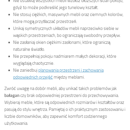
Nie ustawiaj wszystkich mebli wzdłuż dłuższych ścian pokoju,
gdyż to może podkreślić jego tunelowy kształt.
Nie stosuj ciężkich, masywnych mebli oraz ciemnych kolorów,
które mogą przytłaczać przestrzeń.
Unikaj symetrycznych układów mebli naprzeciwko siebie w
wąskich przestrzeniach, bo ograniczają swobodny przepływ.
Nie zasłaniaj okien ciężkimi zasłonami, które ograniczą
naturalne światło.
Nie przepełniaj pokoju nadmiarem małych dekoracji, które
wyglądają chaotycznie.
Nie zaniedbuj
planowania przestrzeni i zachowania
odpowiednich przejść
między meblami.
Zwróć uwagę na dobór mebli, aby unikać takich problemów jak
bałagan
czy brak odpowiedniej przestrzeni do przechowywania.
Wybieraj meble, które są odpowiednich rozmiarów i kształtów oraz
pasują do stylu wnętrza. Pamiętaj o ich praktycznym zastosowaniu i
liczbie domowników, aby zapewnić komfort codziennego
użytkowania.