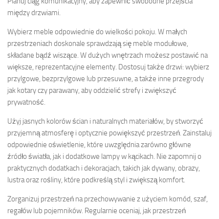
Planuj ciąg komunikacyjny, aby zapewnić swobodne przejścia
między drzwiami.
Wybierz meble odpowiednie do wielkości pokoju. W małych
przestrzeniach doskonale sprawdzają się meble modułowe,
składane bądź wiszące. W dużych wnętrzach możesz postawić na
większe, reprezentacyjne elementy. Dostosuj także drzwi: wybierz
przylgowe, bezprzylgowe lub przesuwne, a także inne przegrody
jak kotary czy parawany, aby oddzielić strefy i zwiększyć
prywatność.
Użyj jasnych kolorów ścian i naturalnych materiałów, by stworzyć
przyjemną atmosferę i optycznie powiększyć przestrzeń. Zainstaluj
odpowiednie oświetlenie, które uwzględnia zarówno główne
źródło światła, jak i dodatkowe lampy w kącikach. Nie zapomnij o
praktycznych dodatkach i dekoracjach, takich jak dywany, obrazy,
lustra oraz rośliny, które podkreślą styl i zwiększą komfort.
Zorganizuj przestrzeń na przechowywanie z użyciem komód, szaf,
regałów lub pojemników. Regularnie oceniaj, jak przestrzeń