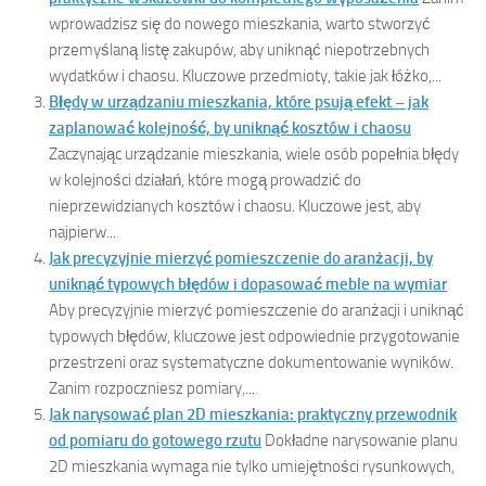
wprowadzisz się do nowego mieszkania, warto stworzyć
przemyślaną listę zakupów, aby uniknąć niepotrzebnych
wydatków i chaosu. Kluczowe przedmioty, takie jak łóżko,...
Błędy w urządzaniu mieszkania, które psują efekt – jak
zaplanować kolejność, by uniknąć kosztów i chaosu
Zaczynając urządzanie mieszkania, wiele osób popełnia błędy
w kolejności działań, które mogą prowadzić do
nieprzewidzianych kosztów i chaosu. Kluczowe jest, aby
najpierw...
Jak precyzyjnie mierzyć pomieszczenie do aranżacji, by
uniknąć typowych błędów i dopasować meble na wymiar
Aby precyzyjnie mierzyć pomieszczenie do aranżacji i uniknąć
typowych błędów, kluczowe jest odpowiednie przygotowanie
przestrzeni oraz systematyczne dokumentowanie wyników.
Zanim rozpoczniesz pomiary,...
Jak narysować plan 2D mieszkania: praktyczny przewodnik
od pomiaru do gotowego rzutu
Dokładne narysowanie planu
2D mieszkania wymaga nie tylko umiejętności rysunkowych,