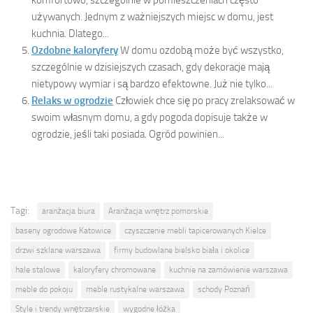
używanych. Jednym z ważniejszych miejsc w domu, jest
kuchnia. Dlatego...
Ozdobne kaloryfery
W domu ozdobą może być wszystko,
szczególnie w dzisiejszych czasach, gdy dekoracje mają
nietypowy wymiar i są bardzo efektowne. Już nie tylko...
Relaks w ogrodzie
Człowiek chce się po pracy zrelaksować w
swoim własnym domu, a gdy pogoda dopisuje także w
ogrodzie, jeśli taki posiada. Ogród powinien...
Tagi:
aranżacja biura
Aranżacja wnętrz pomorskie
baseny ogrodowe Katowice
czyszczenie mebli tapicerowanych Kielce
drzwi szklane warszawa
firmy budowlane bielsko biała i okolice
hale stalowe
kaloryfery chromowane
kuchnie na zamówienie warszawa
meble do pokoju
meble rustykalne warszawa
schody Poznań
Style i trendy wnętrzarskie
wygodne łóżka