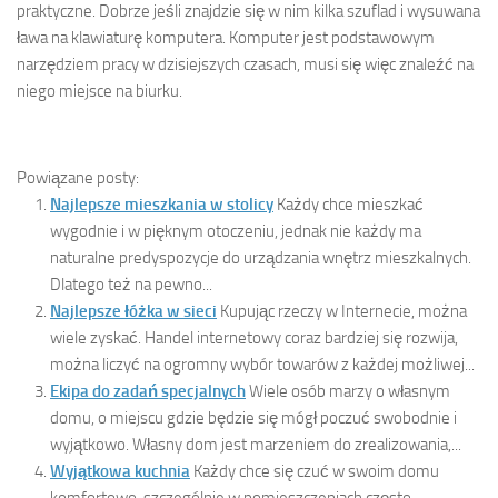
praktyczne. Dobrze jeśli znajdzie się w nim kilka szuflad i wysuwana
ława na klawiaturę komputera. Komputer jest podstawowym
narzędziem pracy w dzisiejszych czasach, musi się więc znaleźć na
niego miejsce na biurku.
Powiązane posty:
Najlepsze mieszkania w stolicy
Każdy chce mieszkać
wygodnie i w pięknym otoczeniu, jednak nie każdy ma
naturalne predyspozycje do urządzania wnętrz mieszkalnych.
Dlatego też na pewno...
Najlepsze łóżka w sieci
Kupując rzeczy w Internecie, można
wiele zyskać. Handel internetowy coraz bardziej się rozwija,
można liczyć na ogromny wybór towarów z każdej możliwej...
Ekipa do zadań specjalnych
Wiele osób marzy o własnym
domu, o miejscu gdzie będzie się mógł poczuć swobodnie i
wyjątkowo. Własny dom jest marzeniem do zrealizowania,...
Wyjątkowa kuchnia
Każdy chce się czuć w swoim domu
komfortowo, szczególnie w pomieszczeniach często