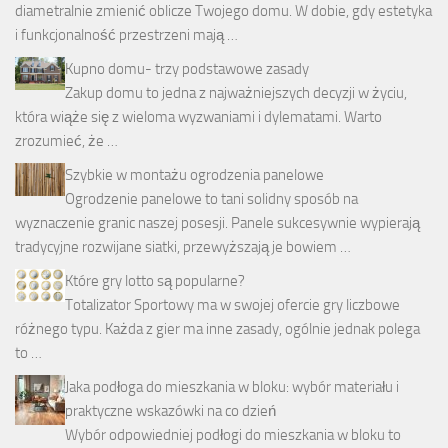
diametralnie zmienić oblicze Twojego domu. W dobie, gdy estetyka
i funkcjonalność przestrzeni mają …
Kupno domu- trzy podstawowe zasady
Zakup domu to jedna z najważniejszych decyzji w życiu,
która wiąże się z wieloma wyzwaniami i dylematami. Warto
zrozumieć, że …
Szybkie w montażu ogrodzenia panelowe
Ogrodzenie panelowe to tani solidny sposób na
wyznaczenie granic naszej posesji. Panele sukcesywnie wypierają
tradycyjne rozwijane siatki, przewyższają je bowiem …
Które gry lotto są popularne?
Totalizator Sportowy ma w swojej ofercie gry liczbowe
różnego typu. Każda z gier ma inne zasady, ogólnie jednak polega
to …
Jaka podłoga do mieszkania w bloku: wybór materiału i
praktyczne wskazówki na co dzień
Wybór odpowiedniej podłogi do mieszkania w bloku to