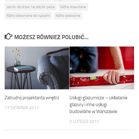
zamki do drzwi na odcisk palca
łóżka drewniane
łóżko drewniane do sypialni
łóżko podwójne
MOŻESZ RÓWNIEŻ POLUBIĆ…
Usługi glazurnicze – układanie
Zatrudnij projektanta wnętrz
glazury i inne usługi
17 SIERPNIA 2017
budowlane w Warszawie
2 LUTEGO 2017