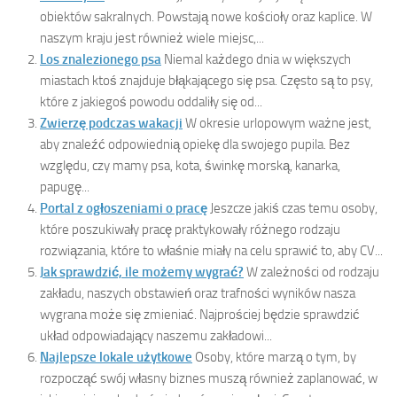
obiektów sakralnych. Powstają nowe kościoły oraz kaplice. W
naszym kraju jest również wiele miejsc,...
Los znalezionego psa
Niemal każdego dnia w większych
miastach ktoś znajduje błąkającego się psa. Często są to psy,
które z jakiegoś powodu oddaliły się od...
Zwierzę podczas wakacji
W okresie urlopowym ważne jest,
aby znaleźć odpowiednią opiekę dla swojego pupila. Bez
względu, czy mamy psa, kota, świnkę morską, kanarka,
papugę...
Portal z ogłoszeniami o pracę
Jeszcze jakiś czas temu osoby,
które poszukiwały pracę praktykowały różnego rodzaju
rozwiązania, które to właśnie miały na celu sprawić to, aby CV...
Jak sprawdzić, ile możemy wygrać?
W zależności od rodzaju
zakładu, naszych obstawień oraz trafności wyników nasza
wygrana może się zmieniać. Najprościej będzie sprawdzić
układ odpowiadający naszemu zakładowi...
Najlepsze lokale użytkowe
Osoby, które marzą o tym, by
rozpocząć swój własny biznes muszą również zaplanować, w