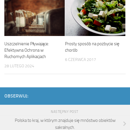
Uszczelnienie Pływające:
Prosty sposób na pozbycie się
Efektywna Ochrona w
chorób
Ruchomych Aplikacjach
6 CZERWCA 2017
28 LUTEGO 2024
OBSERWUJ:
NASTĘPNY POST
Polska to kraj, w którym znajduje się mnóstwo obiektów
sakralnych.