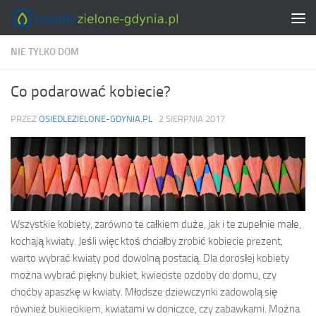
Skip to content
NIE TYLKO DOM
Co podarować kobiecie?
PRZEZ
OSIEDLEZIELONE-GDYNIA.PL
·
2 SIERPNIA 2017
Wszystkie kobiety, zarówno te całkiem duże, jak i te zupełnie małe,
kochają kwiaty. Jeśli więc ktoś chciałby zrobić kobiecie prezent,
warto wybrać kwiaty pod dowolną postacią. Dla dorosłej kobiety
można wybrać piękny bukiet, kwieciste ozdoby do domu, czy
choćby apaszkę w kwiaty. Młodsze dziewczynki zadowolą się
również bukiecikiem, kwiatami w doniczce, czy zabawkami. Można