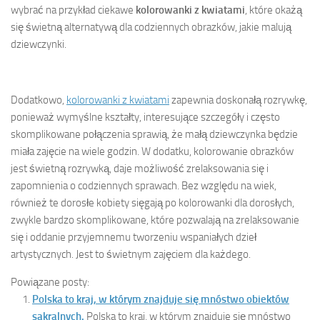
wybrać na przykład ciekawe
kolorowanki z kwiatami
, które okażą
się świetną alternatywą dla codziennych obrazków, jakie malują
dziewczynki.
Dodatkowo,
kolorowanki z kwiatami
zapewnia doskonałą rozrywkę,
ponieważ wymyślne kształty, interesujące szczegóły i często
skomplikowane połączenia sprawią, że małą dziewczynka będzie
miała zajęcie na wiele godzin. W dodatku, kolorowanie obrazków
jest świetną rozrywką, daje możliwość zrelaksowania się i
zapomnienia o codziennych sprawach. Bez względu na wiek,
również te dorosłe kobiety sięgają po kolorowanki dla dorosłych,
zwykle bardzo skomplikowane, które pozwalają na zrelaksowanie
się i oddanie przyjemnemu tworzeniu wspaniałych dzieł
artystycznych. Jest to świetnym zajęciem dla każdego.
Powiązane posty:
Polska to kraj, w którym znajduje się mnóstwo obiektów
sakralnych.
Polska to kraj, w którym znajduje się mnóstwo