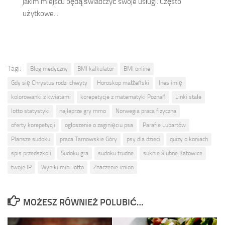
jakim miejscu będą świadczyć swoje usługi. Często
użytkowe...
Tagi:
Blog medyczny
BMI kalkulator
BMI online
Gdy się Chrystus rodzi chwyty
Horoskop małżeński
Ines imię
kolorowanki z kwiatami
korepetycje z matematyki Poznań
Linki stałe
lotto statystyki
najleprze gry mmo
Norwegia praca fizyczna
oferty korepetycji
ogłoszenie o zaginięciu psa
Parafie Lubartów
Plansze sudoku
praca Tarnowskie Góry
psy dla dzieci
quizy o koniach
spis przedszkoli
Sudoku gra
sudoku trudne
suknie ślubne Katowice
twoje IP
Wyniki mini lotto
Znaczenie imion
MOŻESZ RÓWNIEŻ POLUBIĆ…