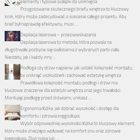
elementy i typowe pułapki do uniknięcia
Przygotowanie skutecznego briefu wnętrza to kluczowy
krok, który może zadecydować o sukcesie całego projektu. Aby
brief był naprawdę efektywny, musi …
Depilacja laserowa – przeciwwskazania
Depilacja laserowa to metoda, która pozwala na
długotrwałe pozbycie się owłosienia z wybranych partii ciała.
Niestety, jak i każdy inny …
Podłoga czy drzwi najpierw: jak ustalić kolejność montażu,
by uniknąć uszkodzeń i zachować estetykę wnętrza
Prawidłowa kolejność montażu podłogi i drzwi ma
kluczowe znaczenie dla estetyki wnętrza oraz jego trwałości.
Montując podłogę przed drzwiami, unikasz …
Ergonomia łóżka: jak dobrać wysokość i dostęp dla
komfortu i zdrowia kręgosłupa
Wybór odpowiedniej wysokości łóżka to kluczowy element,
który może znacząco wpływać na komfort snu oraz zdrowie
kręgosłupa. Zbyt niska lub …