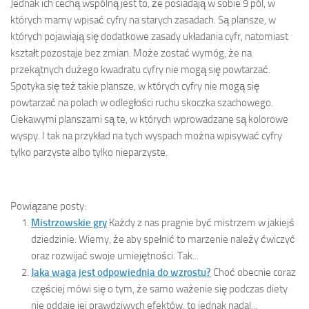
Jednak ich cechą wspólną jest to, że posiadają w sobie 9 pól, w
których mamy wpisać cyfry na starych zasadach. Są plansze, w
których pojawiają się dodatkowe zasady układania cyfr, natomiast
kształt pozostaje bez zmian. Może zostać wymóg, że na
przekątnych dużego kwadratu cyfry nie mogą się powtarzać.
Spotyka się też takie plansze, w których cyfry nie mogą się
powtarzać na polach w odległości ruchu skoczka szachowego.
Ciekawymi planszami są te, w których wprowadzane są kolorowe
wyspy. I tak na przykład na tych wyspach można wpisywać cyfry
tylko parzyste albo tylko nieparzyste.
Powiązane posty:
Mistrzowskie gry
Każdy z nas pragnie być mistrzem w jakiejś
dziedzinie. Wiemy, że aby spełnić to marzenie należy ćwiczyć
oraz rozwijać swoje umiejętności. Tak...
Jaka waga jest odpowiednia do wzrostu?
Choć obecnie coraz
częściej mówi się o tym, że samo ważenie się podczas diety
nie oddaje jej prawdziwych efektów, to jednak nadal...