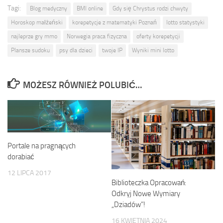
Tagi:
Blog medyczny
BMI online
Gdy się Chrystus rodzi chwyty
Horoskop małżeński
korepetycje z matematyki Poznań
lotto statystyki
najleprze gry mmo
Norwegia praca fizyczna
oferty korepetycji
Plansze sudoku
psy dla dzieci
twoje IP
Wyniki mini lotto
MOŻESZ RÓWNIEŻ POLUBIĆ…
Portale na pragnących
dorabiać
12 LIPCA 2017
Biblioteczka Opracowań:
Odkryj Nowe Wymiary
„Dziadów”!
16 KWIETNIA 2024