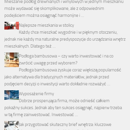
Mieszanie podłóg drewnianych i winylowych w jednym mieszkaniu
może wydawać się skomplikowane, ale z odpowiednim
podejściem można osiągnąć harmonijne i …
Najlepsze mieszkania w stolicy
Każdy chce mieszkać wygodnie i w pięknym otoczeniu,
jednak nie każdy ma naturalne predyspozycje do urządzania wnętrz
mieszkalnych. Dlatego też …
Podłoga bambusowa – czy warto inwestować i na co
zwrócić uwagę przed wyborem?
Podłoga bambusowa zyskuje coraz większą popularność
jako alternatywa dla tradycyjnych materiałów, jednak przed
podjęciem decyzji o inwestycji warto dokładnie rozważyć …
Wyposażenie firmy
Dobrze prosperująca firma, może odnieść całkiem
pokaźny sukces. Jednak aby ten sukces osiągnąć, najpierw trzeba
w tą firmę zainwestować. Inwestować …
Jak przygotować skuteczny brief wnętrza: kluczowe