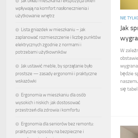
Jak układ mieszkania i ekspozycja okien
wpływają na komfort nasłonecznienia i
użytkowanie wnętrz
NIE TYL
Jak s
Lista gniazdek w mieszkaniu – jak
wygra
zaplanować rozmieszczenie i liczbę punktów
elektrycznych zgodnie z normami i
W zależn
potrzebami użytkowników
obstawie
wygrana 
Jak ustawić meble, by sprzątanie było
będzie s
prostsze — zasady ergonomii i praktyczne
wskazówki
naszemu
się tabel
Ergonomia w mieszkaniu dla osób
wysokich i niskich: jak dostosować
przestrzeń dla zdrowia i komfortu
Ergonomia dla seniorów bez remontu:
praktyczne sposoby na bezpieczne i