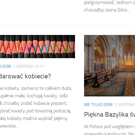
pielgrzymować. Jednym z 
chociażby Jasna Góra....
KO DOM
2 SIERPNIA 2017
darować kobiecie?
e kobiety, zarówno te całkiem duże,
zupełnie małe, kochają kwiaty. Jeśli
ś chciałby zrobić kobiecie prezent,
NIE TYLKO DOM
2 SIERPNIA
brać kwiaty pod dowolną postacią.
Piękna Bazylika ś
słej kobiety można wybrać piękny
wieciste...
W Polsce pod względem
przeważa katolicyzm. Nic