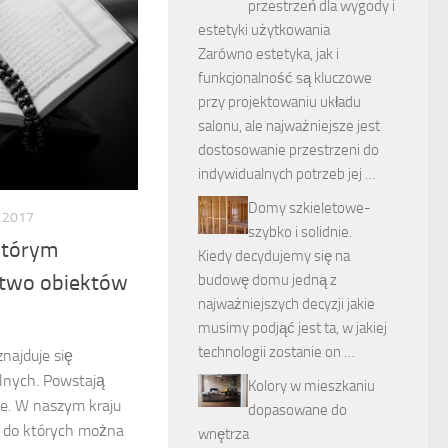
przestrzeń dla wygody i
estetyki użytkowania
Zarówno estetyka, jak i
funkcjonalność są kluczowe
przy projektowaniu układu
salonu, ale najważniejsze jest
dostosowanie przestrzeni do
indywidualnych potrzeb jej …
Domy szkieletowe-
 2017
szybko i solidnie.
 którym
Kiedy decydujemy się na
stwo obiektów
budowę domu jedną z
najważniejszych decyzji jakie
musimy podjąć jest ta, w jakiej
technologii zostanie on …
znajduje się
lnych. Powstają
Kolory w mieszkaniu
ce. W naszym kraju
dopasowane do
c, do których można
wnętrza