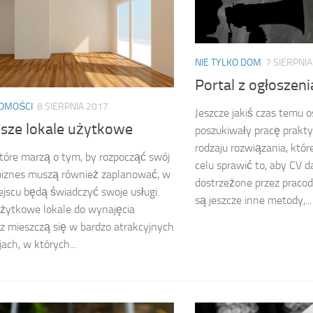
NIE TYLKO DOM
7 SIERPNIA
Portal z ogłoszen
OMOŚCI
8 SIERPNIA 2017
Jeszcze jakiś czas temu o
psze lokale użytkowe
poszukiwały pracę prakt
rodzaju rozwiązania, któr
tóre marzą o tym, by rozpocząć swój
celu sprawić to, aby CV d
biznes muszą również zaplanować, w
dostrzeżone przez praco
ejscu będą świadczyć swoje usługi.
są jeszcze inne metody,...
żytkowe lokale do wynajęcia
z mieszczą się w bardzo atrakcyjnych
jach, w których...