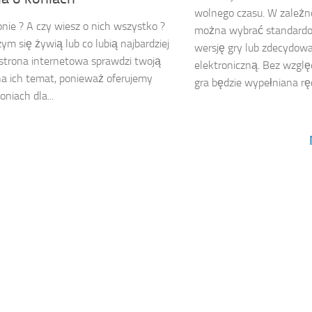
wolnego czasu. W zależn
onie ? A czy wiesz o nich wszystko ?
można wybrać standard
zym się żywią lub co lubią najbardziej
wersję gry lub zdecydowa
strona internetowa sprawdzi twoją
elektroniczną. Bez wzglę
a ich temat, ponieważ oferujemy
gra będzie wypełniana ręcz
oniach dla...