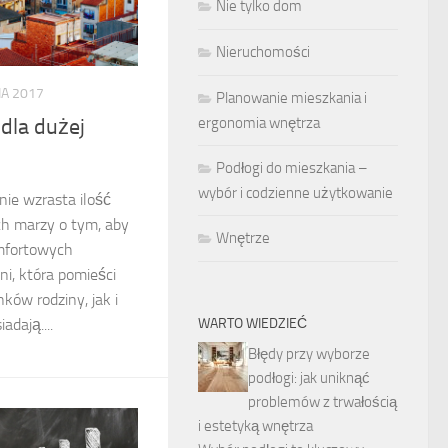
Nie tylko dom
Nieruchomości
IA 2017
Planowanie mieszkania i
dla dużej
ergonomia wnętrza
Podłogi do mieszkania –
wybór i codzienne użytkowanie
ie wzrasta ilość
ich marzy o tym, aby
Wnętrze
mfortowych
i, która pomieści
ków rodziny, jak i
adają....
WARTO WIEDZIEĆ
Błędy przy wyborze
podłogi: jak uniknąć
problemów z trwałością
i estetyką wnętrza