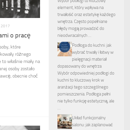
Wybór podłogi to kluczowy
element, który wpływa na
trwałość oraz estetykę każdego
wnętrza. Często popełniane
 2017
błędy mogą prowadzić do
iami o pracę
nieodwracalnych …
Podłoga do kuchni: jak
soby, które
wybrać trwały i łatwy w
ykowały różnego
pielęgnacji materiał
e to właśnie miały na
dopasowany do wnętrza
anej osoby zostało
Wybór odpowiedniej podłogi do
dawcę, obecnie choć
kuchni to kluczowy krok w
aranżacji tego szczególnego
pomieszczenia. Podłoga pełni
nie tylko funkcję estetyczną, ale
…
Układ funkcjonalny
salonu: jak zaplanować