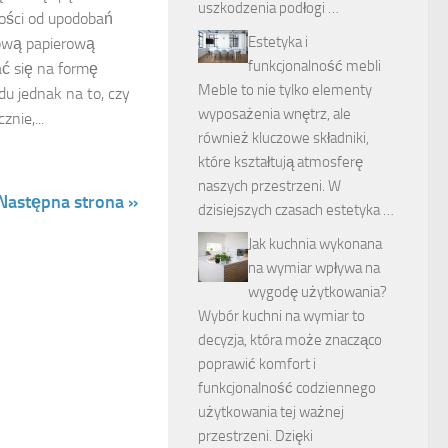
uszkodzenia podłogi …
ości od upodobań
Estetyka i
ową papierową
funkcjonalność mebli
ć się na formę
Meble to nie tylko elementy
du jednak na to, czy
wyposażenia wnętrz, ale
nie,...
również kluczowe składniki,
które kształtują atmosferę
naszych przestrzeni. W
Następna strona »
dzisiejszych czasach estetyka …
Jak kuchnia wykonana
na wymiar wpływa na
wygodę użytkowania?
Wybór kuchni na wymiar to
decyzja, która może znacząco
poprawić komfort i
funkcjonalność codziennego
użytkowania tej ważnej
przestrzeni. Dzięki