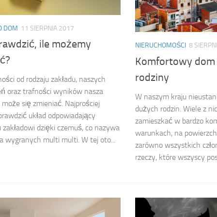
KO DOM
11 SIERPNIA 2017
prawdzić, ile możemy
NIERUCHOMOŚCI
8 SIERPN
ć?
Komfortowy dom 
rodziny
ości od rodzaju zakładu, naszych
ń oraz trafności wyników nasza
W naszym kraju nieustann
może się zmieniać. Najprościej
dużych rodzin. Wiele z n
prawdzić układ odpowiadający
zamieszkać w bardzo ko
 zakładowi dzięki czemuś, co nazywa
warunkach, na powierzchn
a wygranych multi multi. W tej oto...
zarówno wszystkich człon
rzeczy, które wszyscy posi