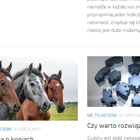
niemalże w każdej wsi zn
przynajmniej jeden kości
natomiast, znajduje się ic
miasto jest duże możemy
NIE TYLKO DOM
31 LIPCA 2
Czy warto rozwi
KO DOM
31 LIPCA 2017
Sudoku jest dość ciekaw
ia o koniach