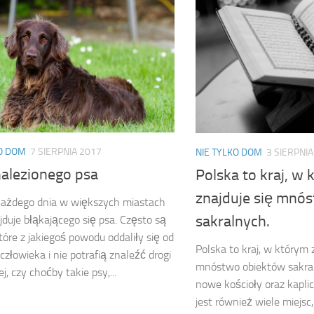
KO DOM
7 SIERPNIA 2017
NIE TYLKO DOM
3 SIERPNIA
nalezionego psa
Polska to kraj, w
znajduje się mnó
każdego dnia w większych miastach
sakralnych.
jduje błąkającego się psa. Często są
które z jakiegoś powodu oddaliły się od
Polska to kraj, w którym 
człowieka i nie potrafią znaleźć drogi
mnóstwo obiektów sakra
, czy choćby takie psy,...
nowe kościoły oraz kapli
jest również wiele miejs