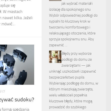
jak wybrać materiał i
ajduje się
izolację dla spokojnego snu
ół. W miastach
Wybór odpowiedniej podłogi do
h nawet kilka. Jeżeli
sypialni to kluczowy krok w
 mówić...
tworzeniu komfortowego i
relaksującego otoczenia, które
sprzyja spokojnemu snu. Aby
zapewnić …
Błędy przy wyborze
podłogi do domu ze
zwierzętami — jak
uniknąć uszkodzeń i zapewnić
bezpieczeństwo pupila
Wybierając podłogę do domu, w
którym mieszkają zwierzęta,
017
wielu właścicieli popełnia
ązywać sudoku?
kluczowe błędy, które mogą
prowadzić do szybkiego
ą formą spędzania