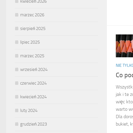
kwiecień 2026
marzec 2026
sierpień 2025
lipiec 2025
marzec 2025
NIE TYL
wrzesień 2024
Co po
czerwiec 2024
Wszystki
jak i te 
kwiecień 2024
więc kto
warto wy
luty 2024
Dla doro
bukiet, k
grudzień 2023