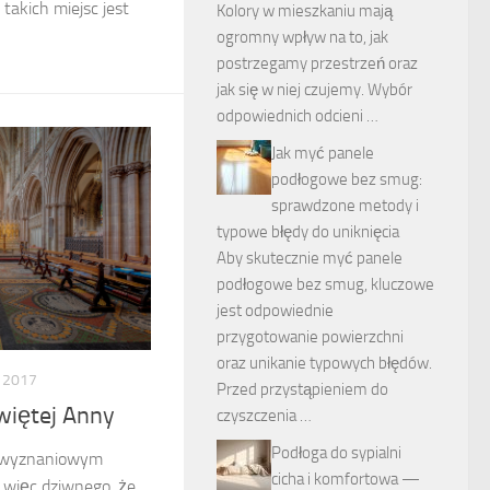
takich miejsc jest
Kolory w mieszkaniu mają
ogromny wpływ na to, jak
postrzegamy przestrzeń oraz
jak się w niej czujemy. Wybór
odpowiednich odcieni …
Jak myć panele
podłogowe bez smug:
sprawdzone metody i
typowe błędy do uniknięcia
Aby skutecznie myć panele
podłogowe bez smug, kluczowe
jest odpowiednie
przygotowanie powierzchni
oraz unikanie typowych błędów.
 2017
Przed przystąpieniem do
więtej Anny
czyszczenia …
Podłoga do sypialni
 wyznaniowym
cicha i komfortowa —
 więc dziwnego, że