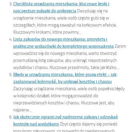
Checklista urządzania mieszkania: kluczowe kroki i
najczęstsze pułapki do uniknięcia
Decydując się na
urządzenie mieszkania, wiele osób często gubi się w
szczegółach, które mogą zaważyć na końcowym efekcie.
Kluczowymi krokami, które powinny...
Lista zakupów do nowego mieszkania: priorytety i
praktyczne wskazówki do kompletnego wyposażenia
Zanim
wprowadzisz się do nowego mieszkania, warto stworzyć
przemyślaną listę zakupów, aby uniknąć niepotrzebnych
wydatków i chaosu. Kluczowe przedmioty, takie jak łóżko,...
Błędy w urządzaniu mieszkania, które psują efekt – jak
zaplanować kolejność, by uniknąć kosztów i chaosu
Zaczynając urządzanie mieszkania, wiele osób popełnia błędy
w kolejności działań, które mogą prowadzić do
nieprzewidzianych kosztów i chaosu. Kluczowe jest, aby
najpierw...
Jak skutecznie ograniczyć nadmierne zakupy i odzyskać
kontrolę nad wydatkami
Zbyt często dajemy się ponieść
impulsom zakupowym, co prowadzi do nieplanowanych