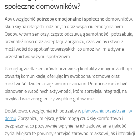
społeczne domowników?
Aby uwzględnić
potrzeby emocjonalne
i
społeczne
domowników,
skup się na relacjach rodzinnych oraz wsparciu emocjonalnym.
Osoby, w tym seniorzy, często odczuwają samotność i potrzebują
przynależności oraz akceptacji. Zorganizuj czas wolny i stwórz
możliwości do spotkań towarzyskich, co umożliwi im aktywne
uczestnictwo w życiu społecznym.
Pamiętaj, że dla seniorów kluczowe są kontakty z innymi. Zadbaj o
otwartą komunikację, oferując im swobodną rozmowę oraz
możliwość dzielenia się swoimi uczuciami. Pomocne może być
planowanie wspólnych aktywności, które sprzyjają integracji, na
przykład wieczory gier czy wspólne gotowanie.
Dodatkowo, uwzględniaj ich potrzeby w
planowaniu przestrzeni w
domu
. Zorganizuj miejsca, gdzie mogą czuć się komfortowo i
bezpiecznie, co pozytywnie wpłynie na ich zadowolenie i jakość
życia. Miejsca te powinny sprzyjać zarówno relaksowi, jak i interakcji