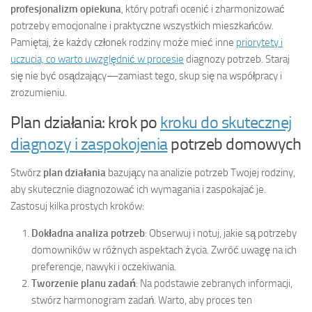
profesjonalizm opiekuna
, który potrafi ocenić i zharmonizować
potrzeby emocjonalne i praktyczne wszystkich mieszkańców.
Pamiętaj, że każdy członek rodziny może mieć inne
priorytety i
uczucia, co warto uwzględnić w procesie
diagnozy potrzeb. Staraj
się nie być osądzający—zamiast tego, skup się na współpracy i
zrozumieniu.
Plan działania: krok po
kroku do skutecznej
diagnozy i zaspokojenia
potrzeb domowych
Stwórz
plan działania
bazujący na analizie potrzeb Twojej rodziny,
aby skutecznie diagnozować ich wymagania i zaspokajać je.
Zastosuj kilka prostych kroków:
Dokładna analiza potrzeb
: Obserwuj i notuj, jakie są potrzeby
domowników w różnych aspektach życia. Zwróć uwagę na ich
preferencje, nawyki i oczekiwania.
Tworzenie planu zadań
: Na podstawie zebranych informacji,
stwórz harmonogram zadań. Warto, aby proces ten