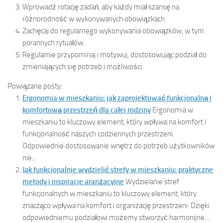
Wprowadź rotację zadań, aby każdy miał szansę na
różnorodność w wykonywanych obowiązkach.
Zachęcaj do regularnego wykonywania obowiązków, w tym
porannych rytuałów.
Regularnie przypominaj i motywuj, dostosowując podział do
zmieniających się potrzeb i możliwości.
Powiązane posty:
Ergonomia w mieszkaniu: jak zaprojektować funkcjonalną i
komfortową przestrzeń dla całej rodziny
Ergonomia w
mieszkaniu to kluczowy element, który wpływa na komfort i
funkcjonalność naszych codziennych przestrzeni.
Odpowiednie dostosowanie wnętrz do potrzeb użytkowników
nie...
Jak funkcjonalnie wydzielić strefy w mieszkaniu: praktyczne
metody i inspiracje aranżacyjne
Wydzielanie stref
funkcjonalnych w mieszkaniu to kluczowy element, który
znacząco wpływa na komfort i organizację przestrzeni. Dzięki
odpowiedniemu podziałowi możemy stworzyć harmonijne...