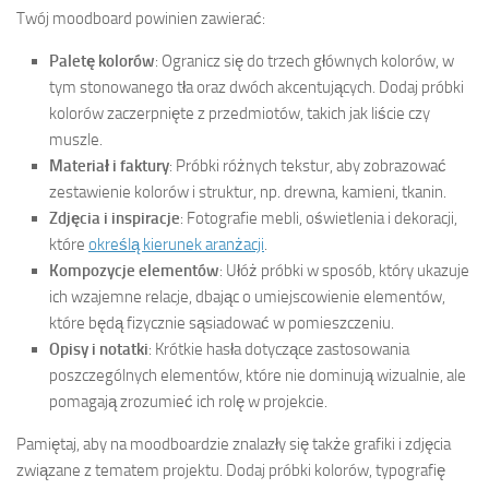
Twój moodboard powinien zawierać:
Paletę kolorów
: Ogranicz się do trzech głównych kolorów, w
tym stonowanego tła oraz dwóch akcentujących. Dodaj próbki
kolorów zaczerpnięte z przedmiotów, takich jak liście czy
muszle.
Materiał i faktury
: Próbki różnych tekstur, aby zobrazować
zestawienie kolorów i struktur, np. drewna, kamieni, tkanin.
Zdjęcia i inspiracje
: Fotografie mebli, oświetlenia i dekoracji,
które
określą kierunek aranżacji
.
Kompozycje elementów
: Ułóż próbki w sposób, który ukazuje
ich wzajemne relacje, dbając o umiejscowienie elementów,
które będą fizycznie sąsiadować w pomieszczeniu.
Opisy i notatki
: Krótkie hasła dotyczące zastosowania
poszczególnych elementów, które nie dominują wizualnie, ale
pomagają zrozumieć ich rolę w projekcie.
Pamiętaj, aby na moodboardzie znalazły się także grafiki i zdjęcia
związane z tematem projektu. Dodaj próbki kolorów, typografię