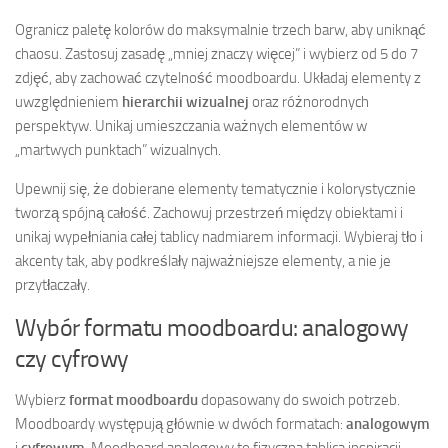
Ogranicz paletę kolorów do maksymalnie trzech barw, aby uniknąć
chaosu. Zastosuj zasadę „mniej znaczy więcej” i wybierz od 5 do 7
zdjęć, aby zachować czytelność moodboardu. Układaj elementy z
uwzględnieniem
hierarchii wizualnej
oraz różnorodnych
perspektyw. Unikaj umieszczania ważnych elementów w
„martwych punktach” wizualnych.
Upewnij się, że dobierane elementy tematycznie i kolorystycznie
tworzą spójną całość. Zachowuj przestrzeń między obiektami i
unikaj wypełniania całej tablicy nadmiarem informacji. Wybieraj tło i
akcenty tak, aby podkreślały najważniejsze elementy, a nie je
przytłaczały.
Wybór formatu moodboardu: analogowy
czy cyfrowy
Wybierz
format moodboardu
dopasowany do swoich potrzeb.
Moodboardy występują głównie w dwóch formatach:
analogowym
i
cyfrowym
. Moodboard analogowy to fizyczna tablica inspiracji,