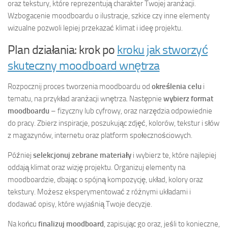
oraz tekstury, które reprezentują charakter Twojej aranżacji.
Wzbogacenie moodboardu o ilustracje, szkice czy inne elementy
wizualne pozwoli lepiej przekazać klimat i ideę projektu.
Plan działania: krok po
kroku jak stworzyć
skuteczny moodboard wnętrza
Rozpocznij proces tworzenia moodboardu od
określenia celu
i
tematu, na przykład aranżacji wnętrza. Następnie
wybierz format
moodboardu
– fizyczny lub cyfrowy, oraz narzędzia odpowiednie
do pracy. Zbierz inspiracje, poszukując zdjęć, kolorów, tekstur i słów
z magazynów, internetu oraz platform społecznościowych.
Później
selekcjonuj zebrane materiały
i wybierz te, które najlepiej
oddają klimat oraz wizję projektu. Organizuj elementy na
moodboardzie, dbając o spójną kompozycję, układ, kolory oraz
tekstury. Możesz eksperymentować z różnymi układami i
dodawać opisy, które wyjaśnią Twoje decyzje.
Na końcu
finalizuj moodboard
, zapisując go oraz, jeśli to konieczne,