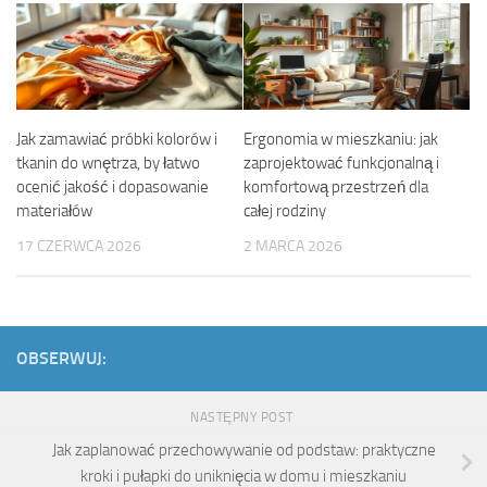
Jak zamawiać próbki kolorów i
Ergonomia w mieszkaniu: jak
tkanin do wnętrza, by łatwo
zaprojektować funkcjonalną i
ocenić jakość i dopasowanie
komfortową przestrzeń dla
materiałów
całej rodziny
17 CZERWCA 2026
2 MARCA 2026
OBSERWUJ:
NASTĘPNY POST
Jak zaplanować przechowywanie od podstaw: praktyczne
kroki i pułapki do uniknięcia w domu i mieszkaniu