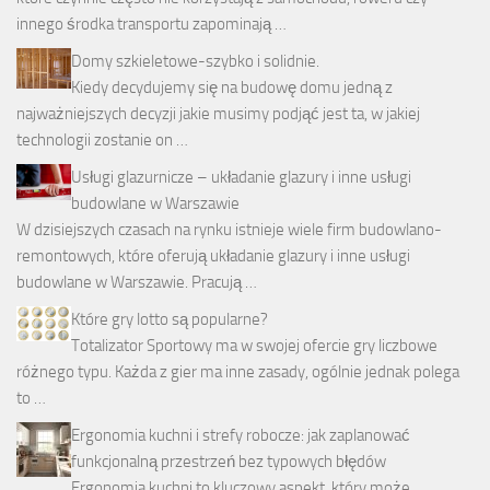
innego środka transportu zapominają …
Domy szkieletowe-szybko i solidnie.
Kiedy decydujemy się na budowę domu jedną z
najważniejszych decyzji jakie musimy podjąć jest ta, w jakiej
technologii zostanie on …
Usługi glazurnicze – układanie glazury i inne usługi
budowlane w Warszawie
W dzisiejszych czasach na rynku istnieje wiele firm budowlano-
remontowych, które oferują układanie glazury i inne usługi
budowlane w Warszawie. Pracują …
Które gry lotto są popularne?
Totalizator Sportowy ma w swojej ofercie gry liczbowe
różnego typu. Każda z gier ma inne zasady, ogólnie jednak polega
to …
Ergonomia kuchni i strefy robocze: jak zaplanować
funkcjonalną przestrzeń bez typowych błędów
Ergonomia kuchni to kluczowy aspekt, który może