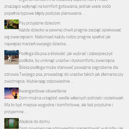
znacząco wpłynąć na komfort gotowania, jednak wiele osób
popełnia typowe błędy podczas planowania …
Psy przyjazne dzieciom.
Każde dziecko w pewnej chwili pragnie zacząć opiekować
się zwierzęciem. Natomiast każdy rodzic pragnie spełnić jak
najwięcej marzeń swojego dziecka. …
Podłoga dla psa a śliskość: jak wybrać i zabezpieczyć
podłoże, by uniknąć urazów i dyskomfortu zwierzęcia
Śliska podłoga może stanowić poważne zagrożenie dla
zdrowia Twojego psa, prowadząc do urazów takich jak złamania czy
zwichnięcia. Wybierając odpowiednie …
Awangardowe oświetlenie
Dom można urządzić wedle własnych potrzeb i oczekiwań.
Ma to być miejsce wygodne i komfortowe, ale też przytulne i
przyjemne …
Wejście do domu
Dom powinien się odpowiednio prezentować w środku jak