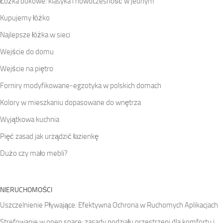
Łóżka bukowe: klasyka i nowoczesność w jednym
Kupujemy łóżko
Najlepsze łóżka w sieci
Wejście do domu
Wejście na piętro
Forniry modyfikowane-egzotyka w polskich domach
Kolory w mieszkaniu dopasowane do wnętrza
Wyjątkowa kuchnia
Pięć zasad jak urządzić łazienkę
Dużo czy mało mebli?
NIERUCHOMOŚCI
Uszczelnienie Pływające: Efektywna Ochrona w Ruchomych Aplikacjach
Strefowanie w open space: zasady podziału przestrzeni dla komfortu i