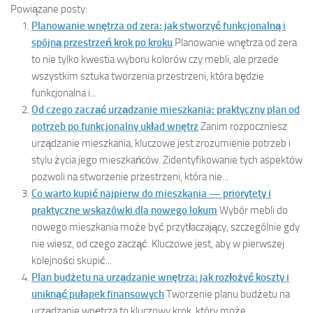
Powiązane posty:
Planowanie wnętrza od zera: jak stworzyć funkcjonalną i
spójną przestrzeń krok po kroku
Planowanie wnętrza od zera
to nie tylko kwestia wyboru kolorów czy mebli, ale przede
wszystkim sztuka tworzenia przestrzeni, która będzie
funkcjonalna i...
Od czego zacząć urządzanie mieszkania: praktyczny plan od
potrzeb po funkcjonalny układ wnętrz
Zanim rozpoczniesz
urządzanie mieszkania, kluczowe jest zrozumienie potrzeb i
stylu życia jego mieszkańców. Zidentyfikowanie tych aspektów
pozwoli na stworzenie przestrzeni, która nie...
Co warto kupić najpierw do mieszkania — priorytety i
praktyczne wskazówki dla nowego lokum
Wybór mebli do
nowego mieszkania może być przytłaczający, szczególnie gdy
nie wiesz, od czego zacząć. Kluczowe jest, aby w pierwszej
kolejności skupić...
Plan budżetu na urządzanie wnętrza: jak rozłożyć koszty i
uniknąć pułapek finansowych
Tworzenie planu budżetu na
urządzanie wnętrza to kluczowy krok, który może