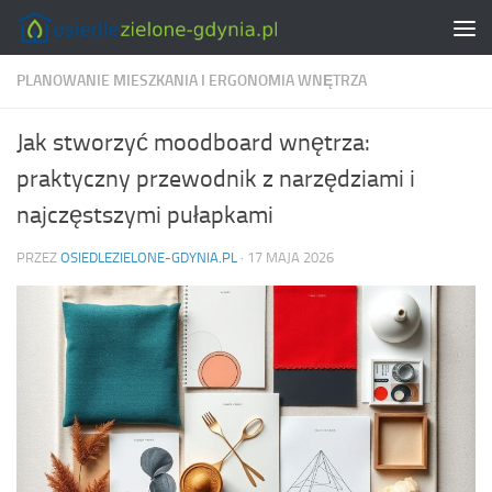
Skip to content
PLANOWANIE MIESZKANIA I ERGONOMIA WNĘTRZA
Jak stworzyć moodboard wnętrza:
praktyczny przewodnik z narzędziami i
najczęstszymi pułapkami
PRZEZ
OSIEDLEZIELONE-GDYNIA.PL
·
17 MAJA 2026