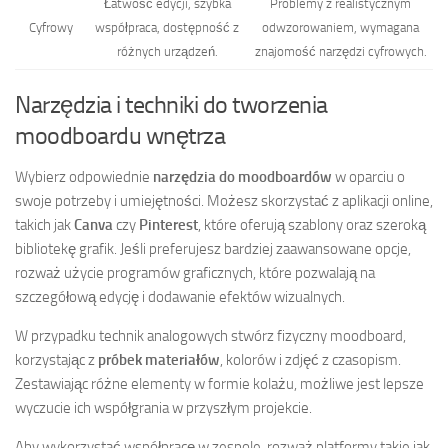
Łatwość edycji, szybka
Problemy z realistycznym
Cyfrowy
współpraca, dostępność z
odwzorowaniem, wymagana
różnych urządzeń.
znajomość narzędzi cyfrowych.
Narzędzia i techniki do tworzenia
moodboardu wnętrza
Wybierz odpowiednie
narzędzia do moodboardów
w oparciu o
swoje potrzeby i umiejętności. Możesz skorzystać z aplikacji online,
takich jak
Canva
czy
Pinterest
, które oferują szablony oraz szeroką
bibliotekę grafik. Jeśli preferujesz bardziej zaawansowane opcje,
rozważ użycie programów graficznych, które pozwalają na
szczegółową edycję i dodawanie efektów wizualnych.
W przypadku technik analogowych stwórz fizyczny moodboard,
korzystając z
próbek materiałów
, kolorów i zdjęć z czasopism.
Zestawiając różne elementy w formie kolażu, możliwe jest lepsze
wyczucie ich współgrania w przyszłym projekcie.
Aby wykorzystać współpracę w zespole, rozważ platformy takie jak