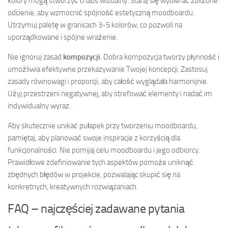
kolory mogą stworzyć chaos wizualny. Staraj się wybierać zbliżone
odcienie, aby wzmocnić spójność estetyczną moodboardu.
Utrzymuj paletę w granicach 3-5 kolorów, co pozwoli na
uporządkowane i spójne wrażenie.
Nie ignoruj zasad
kompozycji
. Dobra kompozycja tworzy płynność i
umożliwia efektywne przekazywanie Twojej koncepcji. Zastosuj
zasady równowagi i proporcji, aby całość wyglądała harmonijnie.
Użyj przestrzeni negatywnej, aby strefować elementy i nadać im
indywidualny wyraz.
Aby skutecznie unikać pułapek przy tworzeniu moodboardu,
pamiętaj, aby planować swoje inspiracje z korzyścią dla
funkcjonalności. Nie pomijaj celu moodboardu i jego odbiorcy.
Prawidłowe zdefiniowanie tych aspektów pomoże uniknąć
zbędnych błędów w projekcie, pozwalając skupić się na
konkretnych, kreatywnych rozwiązaniach.
FAQ – najczęściej zadawane pytania