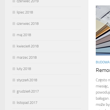
czerwiec 2019
lipiec 2018
czerwiec 2018
maj 2018
kwiecień 2018
marzec 2018
BUDOWA
luty 2018
Remon
Często n
styczeń 2018
miesiąc, 
grudzień 2017
powodują
bałagan
listopad 2017
może być