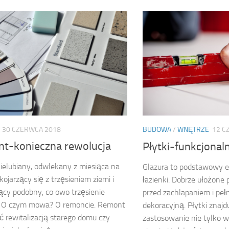
30 CZERWCA 2018
BUDOWA
/
WNĘTRZE
12 C
t-konieczna rewolucja
Płytki-funkcjonal
ielubiany, odwlekany z miesiąca na
Glazura to podstawowy e
kojarzący się z trzęsieniem ziemi i
łazienki. Dobrze ułożone 
cy podobny, co owo trzęsienie
przed zachlapaniem i peł
. O czym mowa? O remoncie. Remont
dekoracyjną. Płytki znaj
 rewitalizacją starego domu czy
zastosowanie nie tylko w