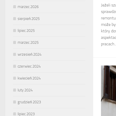
Jeżeli s
marzec 2026
sprawdzo
remontu 
sierpień 2025
może być
lipiec 2025
który do
aspekta
marzec 2025
pracach..
wrzesień 2024
czerwiec 2024
kwiecień 2024
luty 2024
grudzień 2023
lipiec 2023