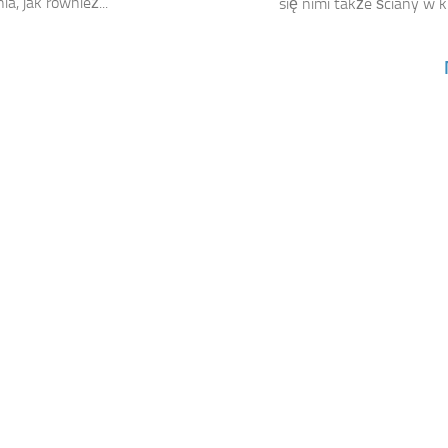
a, jak również...
się nimi także ściany w ku