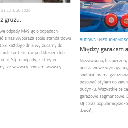
23 LUTEGO 2020
 gruzu.
we odpady Myśląc o odpadach
ść z nas wyobraża sobie standardowe
BUDOWA
/
NIERUCHOMOŚC
które każdego dnia wyrzucamy do
Między garażem a
dnich kontenerów pod blokiem lub
mem. Są to odpady, z którymi
Niezawodna, bezpieczna, 
y się wszyscy bowiem wszyscy...
podstawowe wymagania, 
spełniać brama garażowa
pasować stylem do zewnę
budynku. Wszystkie te ce
garażowe segmentowe.
są coraz popularniejsze-
dziwić,...