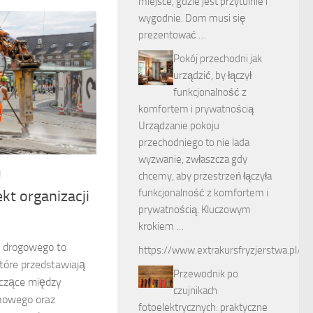
miejsce, gdzie jest przytulnie i
wygodnie. Dom musi się
prezentować …
Pokój przechodni jak
urządzić, by łączył
funkcjonalność z
komfortem i prywatnością
Urządzanie pokoju
przechodniego to nie lada
wyzwanie, zwłaszcza gdy
1
chcemy, aby przestrzeń łączyła
funkcjonalność z komfortem i
kt organizacji
prywatnością. Kluczowym
krokiem …
hu drogowego to
https://www.extrakursfryzjerstwa.pl/
tóre przedstawiają
Przewodnik po
czące między
czujnikach
nowego oraz
fotoelektrycznych: praktyczne