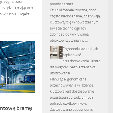
, sygnalizacji
porady na start
h urządzeń mających
Czujniki fotoelektryczne, choć
 w ruchu. Projekt
często niedoceniane, odgrywają
kluczową rolę w nowoczesnym
świecie technologii. Ich
zdolność do wykrywania
obiektów czy zmian w …
Ergonomia łazienki: jak
zaplanować
przechowywanie i lustro
dla wygody i bezpieczeństwa
użytkowania
Planując ergonomiczne
przechowywanie w łazience,
kluczowe jest dostosowanie
przestrzeni do codziennych
potrzeb użytkowników.
entową bramę
Zastosowanie odpowiednich