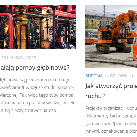
13 CZERWCA 2023
ziałają pompy głębinowe?
BUDOWA
11 GRUDNIA 202
łębinowe są przeznaczone do tego,
Jak stworzyć proje
ować zimną wodę ze studni kopanej
ruchu?
wierconej. Tak więc tego typy pompa
ystosowana do pracy w wodzie, w celu
Projekty organizacji ruc
a tej cieczy z nawet bardzo...
dokumenty techniczne, k
gotowe rozwiązania doty
innymi: oznakowania pio