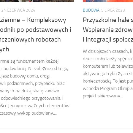
24 CZERWCA 2024
BUDOWA
5 LIPCA 2023
 ziemne – Kompleksowy
Przyszkolne hale 
odnik po podstawowych i
Wspieranie zdrowe
czeniowych robotach
i integracji społec
ych
W dzisiejszych czasach, k
dzieci i młodzieży spędza
iemne są fundamentem każdej
komputerem lub telewiz
ji budowlanej. Niezależnie od tego,
aktywnego trybu życia st
ujesz budowę domu, drogi,
koniecznością. To jest p
wli podziemnych, przypadku prac
wchodzi Program Olimpia
anych na dużą skalę zawsze
projekt skierowany...
odpowiedniego przygotowania i
ości. Jednym z ważnych elementów
czasowy wykop budowlany,...