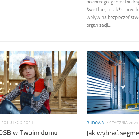
poziomego, geometrii drogi
świetlnej, a także innyc
wpływ na bezpieczeństwo
organizacji...
20 LUTEGO 2021
BUDOWA
7 STYCZNIA 2021
 OSB w Twoim domu
Jak wybrać segm