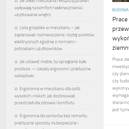
Jak układ mieszkania i ekspozycja okien
wpływają na komfort nasłonecznienia i
BUDOWA
użytkowanie wnętrz
Prace
Lista gniazdek w mieszkaniu – jak
przew
zaplanować rozmieszczenie i liczbę punktów
wykoń
elektrycznych zgodnie z normami i
ziemn
potrzebami użytkowników
Prace z
Jak ustawić meble, by sprzątanie było
inwestyc
prostsze — zasady ergonomii i praktyczne
czy plan
wskazówki
czy budo
wykonyw
Ergonomia w mieszkaniu dla osób
wymaga 
wysokich i niskich: jak dostosować
starann
przestrzeń dla zdrowia i komfortu
jest tym
Ergonomia dla seniorów bez remontu:
praktyczne sposoby na bezpieczne i