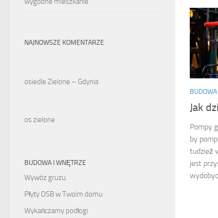
wygodne mieszkanie
NAJNOWSZE KOMENTARZE
osiedle Zielone – Gdynia
BUDOWA
Jak d
os zielone
Pompy g
by pomp
tudzież 
BUDOWA I WNĘTRZE
jest prz
wydobyci
Wywóz gruzu.
Płyty OSB w Twoim domu
Wykańczamy podłogi