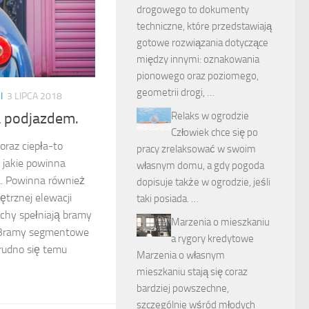
drogowego to dokumenty
techniczne, które przedstawiają
gotowe rozwiązania dotyczące
między innymi: oznakowania
pionowego oraz poziomego,
geometrii drogi, …
I
3 LIPCA 2018
Relaks w ogrodzie
 podjazdem.
Człowiek chce się po
oraz ciepła-to
pracy zrelaksować w swoim
jakie powinna
własnym domu, a gdy pogoda
. Powinna również
dopisuje także w ogrodzie, jeśli
trznej elewacji
taki posiada. …
chy spełniają bramy
Marzenia o mieszkaniu
 Bramy segmentowe
a rygory kredytowe
trudno się temu
Marzenia o własnym
mieszkaniu stają się coraz
bardziej powszechne,
szczególnie wśród młodych