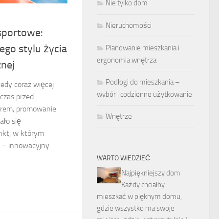
Nie tylko dom
Nieruchomości
sportowe:
go stylu życia
Planowanie mieszkania i
ergonomia wnętrza
znej
Podłogi do mieszkania –
iedy coraz więcej
wybór i codzienne użytkowanie
 czas przed
orem, promowanie
Wnętrze
ało się
unkt, w którym
 – innowacyjny
WARTO WIEDZIEĆ
Najpiękniejszy dom
Każdy chciałby
mieszkać w pięknym domu,
gdzie wszystko ma swoje