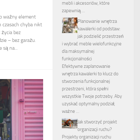
mebli i akcesoriów, które
zapewnią …
zo ważny element
Planowanie wnętrza
 czasach chyba nikt
kawalerki od podstaw:
 życia bez
jak podzielić przestrzeń
zie – bez garażu.
i wybrać meble wielofunkcyjne
są na...
dla maksymalnej
funkcjonalności
Efektywne zaplanowanie
wnętrza kawalerki to klucz do
stworzenia funkcjonalnej
przestrzeni, która spełni
wszystkie Twoje potrzeby. Aby
uzyskać optymalny podział,
ważne …
Jak stworzyć projekt
organizacji ruchu?
Projekty organizacji ruchu