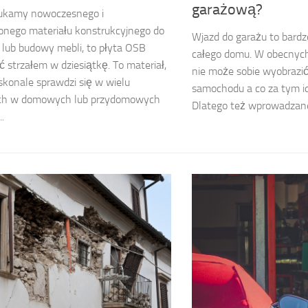
garażową?
zukamy nowoczesnego i
nego materiału konstrukcyjnego do
Wjazd do garażu to bard
lub budowy mebli, to płyta OSB
całego domu. W obecnych
 strzałem w dziesiątkę. To materiał,
nie może sobie wyobrazić
skonale sprawdzi się w wielu
samochodu a co za tym id
ch w domowych lub przydomowych
Dlatego też wprowadzane 
..