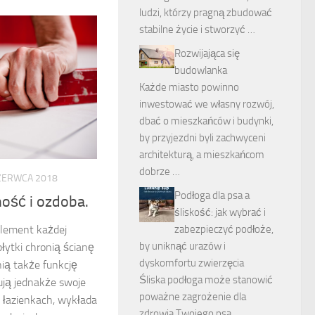
ludzi, którzy pragną zbudować
stabilne życie i stworzyć …
Rozwijająca się
budowlanka
Każde miasto powinno
inwestować we własny rozwój,
dbać o mieszkańców i budynki,
by przyjezdni byli zachwyceni
architekturą, a mieszkańcom
dobrze …
ZERWCA 2018
Podłoga dla psa a
ność i ozdoba.
śliskość: jak wybrać i
lement każdej
zabezpieczyć podłoże,
by uniknąć urazów i
płytki chronią ścianę
dyskomfortu zwierzęcia
nią także funkcję
Śliska podłoga może stanowić
dują jednakże swoje
poważne zagrożenie dla
 łazienkach, wykłada
zdrowia Twojego psa,