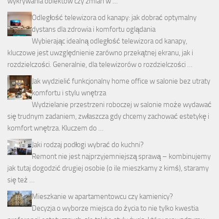
wykrywania obiektów czy zmian w …
Odległość telewizora od kanapy: jak dobrać optymalny
dystans dla zdrowia i komfortu oglądania
Wybierając idealną odległość telewizora od kanapy,
kluczowe jest uwzględnienie zarówno przekątnej ekranu, jak i
rozdzielczości. Generalnie, dla telewizorów o rozdzielczości …
Jak wydzielić funkcjonalny home office w salonie bez utraty
komfortu i stylu wnętrza
Wydzielanie przestrzeni roboczej w salonie może wydawać
się trudnym zadaniem, zwłaszcza gdy chcemy zachować estetykę i
komfort wnętrza. Kluczem do …
Jaki rodzaj podłogi wybrać do kuchni?
Remont nie jest najprzyjemniejszą sprawą – kombinujemy
jak tutaj dogodzić drugiej osobie (o ile mieszkamy z kimś), staramy
się też …
Mieszkanie w apartamentowcu czy kamienicy?
Decyzja o wyborze miejsca do życia to nie tylko kwestia