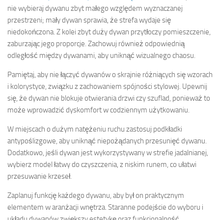
nie wybieraj dywanu zbyt małego względem wyznaczanej
przestrzeni; mały dywan sprawia, że strefa wydaje się
niedokończona. Z kolei zbyt duży dywan przytłoczy pomieszczenie,
zaburzając jego proporcje. Zachowuj również odpowiednią
odległość między dywanami, aby uniknąć wizualnego chaosu.
Pamiętaj, aby nie łączyć dywanów o skrajnie różniących się wzorach
i kolorystyce, związku z zachowaniem spójności stylowej. Upewnij
się, że dywan nie blokuje otwierania drzwi czy szuflad, ponieważ to
może wprowadzić dyskomfort w codziennym użytkowaniu.
W miejscach o dużym natężeniu ruchu zastosuj podkładki
antypoślizgowe, aby uniknąć niepożądanych przesunięć dywanu.
Dodatkowo, jeśli dywan jest wykorzystywany w strefie jadalnianej,
wybierz model łatwy do czyszczenia, z niskim runem, co ułatwi
przesuwanie krzeseł.
Zaplanuj funkcję każdego dywanu, aby był on praktycznym
elementem w aranżacji wnętrza. Staranne podejście do wyboru i
układu dywanów zwiększy estetykę oraz funkcjonalność