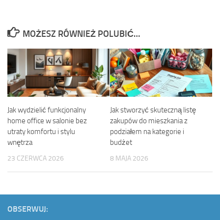
MOŻESZ RÓWNIEŻ POLUBIĆ…
Jak wydzielić funkcjonalny
Jak stworzyć skuteczną listę
home office w salonie bez
zakupów do mieszkania z
utraty komfortu i stylu
podziałem na kategorie i
wnętrza
budżet
23 CZERWCA 2026
8 MAJA 2026
OBSERWUJ: