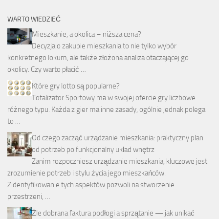
WARTO WIEDZIEĆ
Mieszkanie, a okolica – niższa cena?
Decyzja o zakupie mieszkania to nie tylko wybór
konkretnego lokum, ale także złożona analiza otaczającej go
okolicy. Czy warto płacić …
Które gry lotto są popularne?
Totalizator Sportowy ma w swojej ofercie gry liczbowe
różnego typu. Każda z gier ma inne zasady, ogólnie jednak polega
to …
Od czego zacząć urządzanie mieszkania: praktyczny plan
od potrzeb po funkcjonalny układ wnętrz
Zanim rozpoczniesz urządzanie mieszkania, kluczowe jest
zrozumienie potrzeb i stylu życia jego mieszkańców.
Zidentyfikowanie tych aspektów pozwoli na stworzenie
przestrzeni, …
Źle dobrana faktura podłogi a sprzątanie — jak unikać