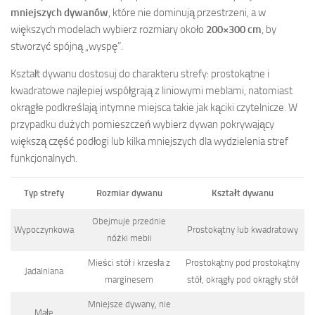
mniejszych dywanów
, które nie dominują przestrzeni, a w
większych modelach wybierz rozmiary około
200×300 cm
, by
stworzyć spójną „wyspę”.
Kształt dywanu dostosuj do charakteru strefy: prostokątne i
kwadratowe najlepiej współgrają z liniowymi meblami, natomiast
okrągłe podkreślają intymne miejsca takie jak kąciki czytelnicze. W
przypadku dużych pomieszczeń wybierz dywan pokrywający
większą część podłogi lub kilka mniejszych dla wydzielenia stref
funkcjonalnych.
Typ strefy
Rozmiar dywanu
Kształt dywanu
Obejmuje przednie
Wypoczynkowa
Prostokątny lub kwadratowy
nóżki mebli
Mieści stół i krzesła z
Prostokątny pod prostokątny
Jadalniana
marginesem
stół, okrągły pod okrągły stół
Mniejsze dywany, nie
Małe