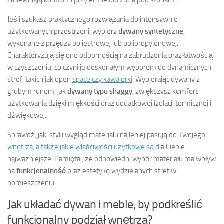
zapewniają komfort i przyjemne odczucia pod stopami.
Jeśli szukasz praktycznego rozwiązania do intensywnie
użytkowanych przestrzeni, wybierz
dywany syntetyczne
,
wykonane z przędzy poliestrowej lub polipropylenowej.
Charakteryzują się one odpornością na zabrudzenia oraz łatwością
w czyszczeniu, co czyni je doskonałym wyborem do dynamicznych
stref, takich jak open
space czy kawalerki
. Wybierając dywany z
grubym runem, jak
dywany typu shaggy
, zwiększysz komfort
użytkowania dzięki miękkości oraz dodatkowej izolacji termicznej i
dźwiękowej.
Sprawdź, jaki styl i wygląd materiału najlepiej pasują do Twojego
wnętrza, a także jakie właściwości użytkowe są
dla Ciebie
najważniejsze. Pamiętaj, że odpowiedni wybór materiału ma wpływ
na
funkcjonalność
oraz estetykę wydzielanych stref w
pomieszczeniu.
Jak układać dywan i meble, by podkreślić
funkcjonalny podział wnętrza?