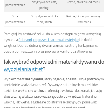
przykrywające całej
Różne, zależnie od mebli
pomieszczenia
podłogi
Duże
Duży dywan lub kilka
Różne, biorąc pod uwagę
pomieszczenia
mniejszych
układ mebli
Pamiętaj, by zostawić od 20 do 40 cm odstępu między krawędzią
dywanu a
ścianami, co pozwoli zachować estetykę
i lekkość
wnętrza. Dobrze dobrany dywan wzmacnia strefy funkcjonalne,
ociepla pomieszczenia oraz poprawia komfort użytkowania.
Jak wybrać odpowiedni materiał dywanu do
wydzielania stref
?
Wybierz
materiał dywanu
, który najlepiej spełnia Twoje potrzeby w
kontekście wydzielania stref. Dywany z naturalnych materiałów,
takich jak
wełna
czy
wiskoza
, oferują trwałość i doskonałą izolację
akustyczną, a także wprowadzają ciepło do wnętrza. Naturalne
włókna, jak wełna, są idealne do stref relaksacyjnych, ponieważ