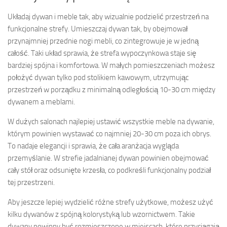
Układaj dywan i meble tak, aby wizualnie podzielić przestrzeń na
funkcjonalne strefy. Umieszczaj dywan tak, by obejmował
przynajmniej przednie nogi mebli, co zintegrowuje je w jedną
całość. Taki układ sprawia, że strefa wypoczynkowa staje się
bardziej spójna i komfortowa. W małych pomieszczeniach możesz
położyć dywan tylko pod stolikiem kawowym, utrzymując
przestrzeń w porządku z minimalną odległością 10-30 cm między
dywanem a meblami.
W dużych salonach najlepiej ustawić wszystkie meble na dywanie,
którym powinien wystawać co najmniej 20-30 cm poza ich obrys.
To nadaje elegancji i sprawia, że cała aranżacja wygląda
przemyślanie. W strefie jadalnianej dywan powinien obejmować
cały stół oraz odsunięte krzesła, co podkreśli funkcjonalny podział
tej przestrzeni.
Aby jeszcze lepiej wydzielić różne strefy użytkowe, możesz użyć
kilku dywanów z spójną kolorystyką lub wzornictwem. Takie
dywany powinny być rozmieszczone w miejscach, które przyciągają