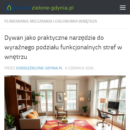
Skip to content
PLANOWANIE MIESZKANIA I ERGONOMIA WNĘTRZA
Dywan jako praktyczne narzędzie do
wyraźnego podziału funkcjonalnych stref w
wnętrzu
PRZEZ
OSIEDLEZIELONE-GDYNIA.PL
·
6 CZERWCA 2026