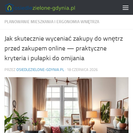
Skip to content
PLANOWANIE MIESZKANIA I ERGONOMIA WNĘTRZA
Jak skutecznie wyceniać zakupy do wnętrz
przed zakupem online — praktyczne
kryteria i pułapki do omijania
PRZEZ
OSIEDLEZIELONE-GDYNIA.PL
·
18 CZERWCA 2026