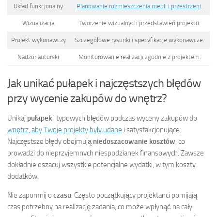
Układ funkcjonalny
Planowanie rozmieszczenia mebli i przestrzeni
.
Wizualizacja
Tworzenie wizualnych przedstawień projektu.
Projekt wykonawczy
Szczegółowe rysunki i specyfikacje wykonawcze.
Nadzór autorski
Monitorowanie realizacji zgodnie z projektem.
Jak unikać pułapek i najczęstszych błędów
przy wycenie zakupów do wnętrz?
Unikaj
pułapek
i typowych błędów podczas wyceny zakupów do
wnętrz, aby Twoje projekty były udane
i satysfakcjonujące.
Najczęstsze błędy obejmują
niedoszacowanie kosztów
, co
prowadzi do nieprzyjemnych niespodzianek finansowych. Zawsze
dokładnie oszacuj wszystkie potencjalne wydatki, w tym koszty
dodatków.
Nie zapomnij o
czasu
. Często początkujący projektanci pomijają
czas potrzebny na realizację zadania, co może wpłynąć na cały