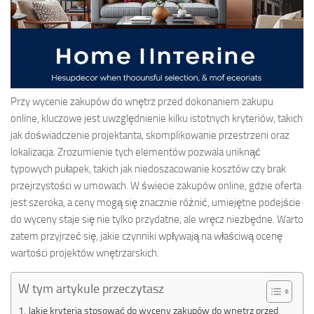
Przy wycenie zakupów do wnętrz przed dokonaniem zakupu
online, kluczowe jest uwzględnienie kilku istotnych kryteriów, takich
jak doświadczenie projektanta, skomplikowanie przestrzeni oraz
lokalizacja. Zrozumienie tych elementów pozwala uniknąć
typowych pułapek, takich jak niedoszacowanie kosztów czy brak
przejrzystości w umowach. W świecie zakupów online, gdzie oferta
jest szeroka, a ceny mogą się znacznie różnić, umiejętne podejście
do wyceny staje się nie tylko przydatne, ale wręcz niezbędne. Warto
zatem przyjrzeć się, jakie czynniki wpływają na właściwą ocenę
wartości projektów wnętrzarskich.
W tym artykule przeczytasz
Jakie kryteria stosować do wyceny zakupów do wnętrz przed