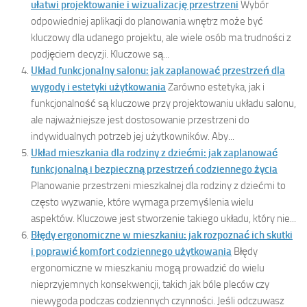
ułatwi projektowanie i wizualizację przestrzeni
Wybór
odpowiedniej aplikacji do planowania wnętrz może być
kluczowy dla udanego projektu, ale wiele osób ma trudności z
podjęciem decyzji. Kluczowe są...
Układ funkcjonalny salonu: jak zaplanować przestrzeń dla
wygody i estetyki użytkowania
Zarówno estetyka, jak i
funkcjonalność są kluczowe przy projektowaniu układu salonu,
ale najważniejsze jest dostosowanie przestrzeni do
indywidualnych potrzeb jej użytkowników. Aby...
Układ mieszkania dla rodziny z dziećmi: jak zaplanować
funkcjonalną i bezpieczną przestrzeń codziennego życia
Planowanie przestrzeni mieszkalnej dla rodziny z dziećmi to
często wyzwanie, które wymaga przemyślenia wielu
aspektów. Kluczowe jest stworzenie takiego układu, który nie...
Błędy ergonomiczne w mieszkaniu: jak rozpoznać ich skutki
i poprawić komfort codziennego użytkowania
Błędy
ergonomiczne w mieszkaniu mogą prowadzić do wielu
nieprzyjemnych konsekwencji, takich jak bóle pleców czy
niewygoda podczas codziennych czynności. Jeśli odczuwasz