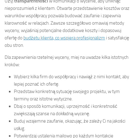
Użyj
transparentności
w komunikacji o wycenie, aby uniknąć
nieporozumień z klientem. Otwarte przedstawienie kosztów oraz
warunków współpracy pozwala budować zaufanie i zapewnia
klarowność w relacjach. Zawsze szczegółowo omawiaj metody
wyceny, wyjaśniaj potencjalne dodatkowe koszty i dopasowuj
ofertę do
budżetu klienta, co wspiera profesjonalizm
i satysfakcję
obu stron.
Dla zapewnienia rzetelnej wyceny, miej na uwadze kilka istotnych
kroków:
Wybierz kilka firm do współpracy i nawiąż z nimi kontakt, aby
lepiej poznać ich ofertę.
Przedstaw konkretną sytuację swojego projektu, w tym
terminy oraz istotne wytyczne.
Dbaj o sposób komunikacji; uprzejmość i konkretność
zwiększają szanse na dokładną wycenę.
Buduj wzajemne zaufanie, okazując, że zależy Ci na jakości
usług.
Potwierdzaj ustalenia mailowo po każdym kontakcie