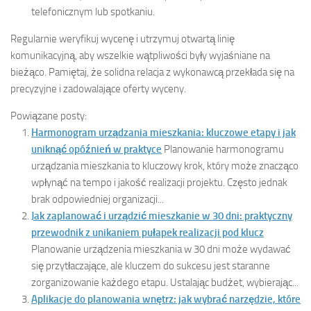
telefonicznym lub spotkaniu.
Regularnie weryfikuj wycenę i utrzymuj otwartą linię
komunikacyjną, aby wszelkie wątpliwości były wyjaśniane na
bieżąco. Pamiętaj, że solidna relacja z wykonawcą przekłada się na
precyzyjne i zadowalające oferty wyceny.
Powiązane posty:
Harmonogram urządzania mieszkania: kluczowe etapy i jak
uniknąć opóźnień w praktyce
Planowanie harmonogramu
urządzania mieszkania to kluczowy krok, który może znacząco
wpłynąć na tempo i jakość realizacji projektu. Często jednak
brak odpowiedniej organizacji...
Jak zaplanować i urządzić mieszkanie w 30 dni: praktyczny
przewodnik z unikaniem pułapek realizacji pod klucz
Planowanie urządzenia mieszkania w 30 dni może wydawać
się przytłaczające, ale kluczem do sukcesu jest staranne
zorganizowanie każdego etapu. Ustalając budżet, wybierając...
Aplikacje do planowania wnętrz: jak wybrać narzędzie, które