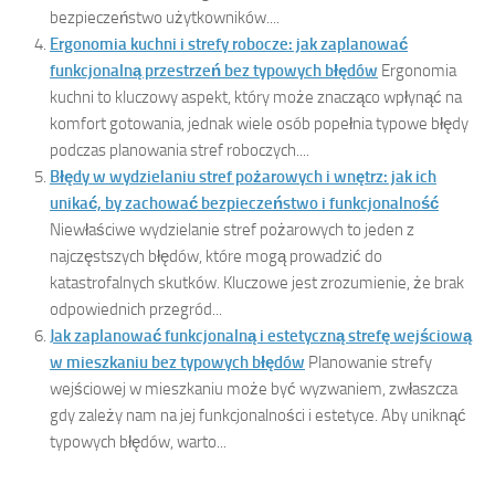
bezpieczeństwo użytkowników....
Ergonomia kuchni i strefy robocze: jak zaplanować
funkcjonalną przestrzeń bez typowych błędów
Ergonomia
kuchni to kluczowy aspekt, który może znacząco wpłynąć na
komfort gotowania, jednak wiele osób popełnia typowe błędy
podczas planowania stref roboczych....
Błędy w wydzielaniu stref pożarowych i wnętrz: jak ich
unikać, by zachować bezpieczeństwo i funkcjonalność
Niewłaściwe wydzielanie stref pożarowych to jeden z
najczęstszych błędów, które mogą prowadzić do
katastrofalnych skutków. Kluczowe jest zrozumienie, że brak
odpowiednich przegród...
Jak zaplanować funkcjonalną i estetyczną strefę wejściową
w mieszkaniu bez typowych błędów
Planowanie strefy
wejściowej w mieszkaniu może być wyzwaniem, zwłaszcza
gdy zależy nam na jej funkcjonalności i estetyce. Aby uniknąć
typowych błędów, warto...