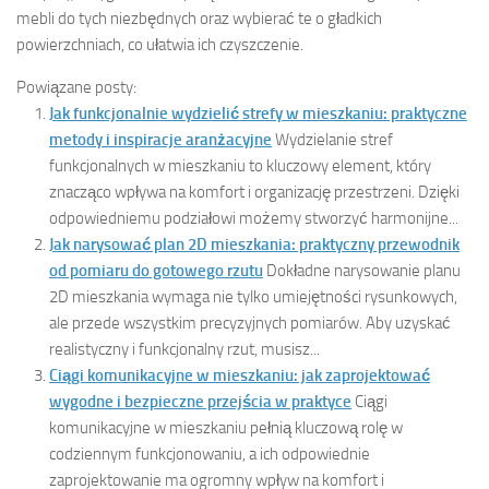
mebli do tych niezbędnych oraz wybierać te o gładkich
powierzchniach, co ułatwia ich czyszczenie.
Powiązane posty:
Jak funkcjonalnie wydzielić strefy w mieszkaniu: praktyczne
metody i inspiracje aranżacyjne
Wydzielanie stref
funkcjonalnych w mieszkaniu to kluczowy element, który
znacząco wpływa na komfort i organizację przestrzeni. Dzięki
odpowiedniemu podziałowi możemy stworzyć harmonijne...
Jak narysować plan 2D mieszkania: praktyczny przewodnik
od pomiaru do gotowego rzutu
Dokładne narysowanie planu
2D mieszkania wymaga nie tylko umiejętności rysunkowych,
ale przede wszystkim precyzyjnych pomiarów. Aby uzyskać
realistyczny i funkcjonalny rzut, musisz...
Ciągi komunikacyjne w mieszkaniu: jak zaprojektować
wygodne i bezpieczne przejścia w praktyce
Ciągi
komunikacyjne w mieszkaniu pełnią kluczową rolę w
codziennym funkcjonowaniu, a ich odpowiednie
zaprojektowanie ma ogromny wpływ na komfort i