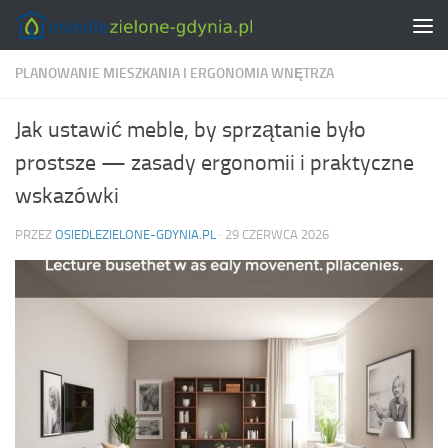
Skip to content
PLANOWANIE MIESZKANIA I ERGONOMIA WNĘTRZA
Jak ustawić meble, by sprzątanie było
prostsze — zasady ergonomii i praktyczne
wskazówki
PRZEZ
OSIEDLEZIELONE-GDYNIA.PL
·
29 CZERWCA 2026