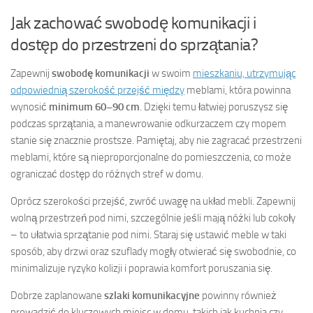
Jak zachować swobodę komunikacji i
dostęp do przestrzeni do sprzątania?
Zapewnij
swobodę komunikacji
w swoim
mieszkaniu, utrzymując
odpowiednią szerokość przejść między
meblami, która powinna
wynosić
minimum 60–90 cm
. Dzięki temu łatwiej poruszysz się
podczas sprzątania, a manewrowanie odkurzaczem czy mopem
stanie się znacznie prostsze. Pamiętaj, aby nie zagracać przestrzeni
meblami, które są nieproporcjonalne do pomieszczenia, co może
ograniczać dostęp do różnych stref w domu.
Oprócz szerokości przejść, zwróć uwagę na układ mebli. Zapewnij
wolną przestrzeń pod nimi, szczególnie jeśli mają nóżki lub cokoły
– to ułatwia sprzątanie pod nimi. Staraj się ustawić meble w taki
sposób, aby drzwi oraz szuflady mogły otwierać się swobodnie, co
minimalizuje ryzyko kolizji i poprawia komfort poruszania się.
Dobrze zaplanowane
szlaki komunikacyjne
powinny również
prowadzić do kluczowych miejsc w domu, takich jak kuchnia czy