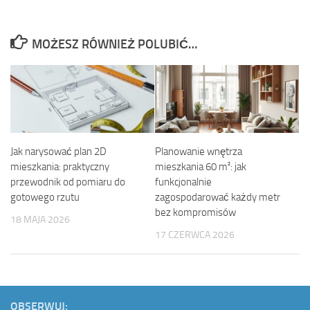
MOŻESZ RÓWNIEŻ POLUBIĆ…
Jak narysować plan 2D
Planowanie wnętrza
mieszkania: praktyczny
mieszkania 60 m²: jak
przewodnik od pomiaru do
funkcjonalnie
gotowego rzutu
zagospodarować każdy metr
bez kompromisów
18 MAJA 2026
17 CZERWCA 2026
OBSERWUJ: