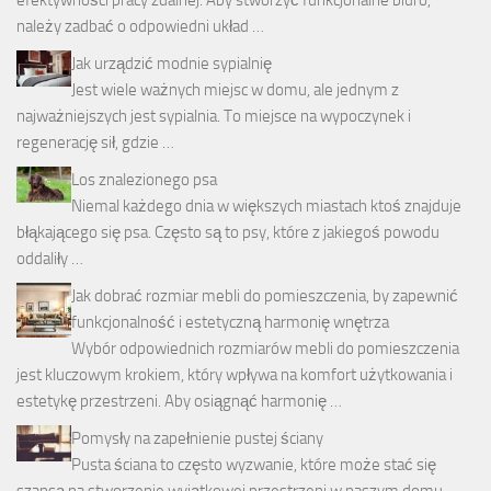
należy zadbać o odpowiedni układ …
Jak urządzić modnie sypialnię
Jest wiele ważnych miejsc w domu, ale jednym z
najważniejszych jest sypialnia. To miejsce na wypoczynek i
regenerację sił, gdzie …
Los znalezionego psa
Niemal każdego dnia w większych miastach ktoś znajduje
błąkającego się psa. Często są to psy, które z jakiegoś powodu
oddaliły …
Jak dobrać rozmiar mebli do pomieszczenia, by zapewnić
funkcjonalność i estetyczną harmonię wnętrza
Wybór odpowiednich rozmiarów mebli do pomieszczenia
jest kluczowym krokiem, który wpływa na komfort użytkowania i
estetykę przestrzeni. Aby osiągnąć harmonię …
Pomysły na zapełnienie pustej ściany
Pusta ściana to często wyzwanie, które może stać się
szansą na stworzenie wyjątkowej przestrzeni w naszym domu.