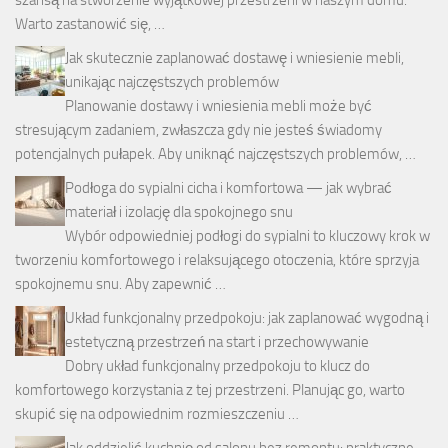
Warto zastanowić się, …
Jak skutecznie zaplanować dostawę i wniesienie mebli,
unikając najczęstszych problemów
Planowanie dostawy i wniesienia mebli może być
stresującym zadaniem, zwłaszcza gdy nie jesteś świadomy
potencjalnych pułapek. Aby uniknąć najczęstszych problemów, …
Podłoga do sypialni cicha i komfortowa — jak wybrać
materiał i izolację dla spokojnego snu
Wybór odpowiedniej podłogi do sypialni to kluczowy krok w
tworzeniu komfortowego i relaksującego otoczenia, które sprzyja
spokojnemu snu. Aby zapewnić …
Układ funkcjonalny przedpokoju: jak zaplanować wygodną i
estetyczną przestrzeń na start i przechowywanie
Dobry układ funkcjonalny przedpokoju to klucz do
komfortowego korzystania z tej przestrzeni. Planując go, warto
skupić się na odpowiednim rozmieszczeniu …
Jak oddzielić kuchnię od salonu bez remontu: praktyczne