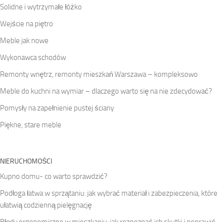
Solidne i wytrzymałe łóżko
Wejście na piętro
Meble jak nowe
Wykonawca schodów
Remonty wnętrz, remonty mieszkań Warszawa – kompleksowo
Meble do kuchni na wymiar – dlaczego warto się na nie zdecydować?
Pomysły na zapełnienie pustej ściany
Piękne, stare meble
NIERUCHOMOŚCI
Kupno domu- co warto sprawdzić?
Podłoga łatwa w sprzątaniu: jak wybrać materiał i zabezpieczenia, które
ułatwią codzienną pielęgnację
Błędy ergonomiczne w mieszkaniu: jak rozpoznać ich skutki i poprawić