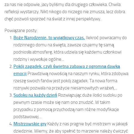
za nas nie odpowie, jacy byliśmy dla drugiego człowieka. Chwila
refleksji wystarczy. Nikt nikogo do niczego nie zmusza, lecz dobra
chęć pozwoli spojrzeć na świat z innej perspektywy.
Powiązane posty:
Boże Narodzenie, to wyjątkowy czas.
Ilekroć powracamy do
rodzinnego domu na święta, zawsze czujemy tę samą
podniosła atmosferę, która udziela się każdemu członkowi
rodziny i wywołuje ogólne...
Pokój zagadek, czyli świetna zabawa z ogromną dawką
emocji
Prawdziwą nowością na naszym rynku, która zdobywa
rzeszę swoich fanów jest pokój zagadek. Ta nowa forma
rozrywki pozwala na przeżycie niesamowitych wrażeń,...
Sudoku na każdy dzień
Rozwiązując duże ilości sudoku po
pewnym czasie może się nam ono znudzić. W takim
przypadku z pomocą przychodzą nam różne modyfikacje
podstawowej...
Mistrzowskie gry
Każdy z nas pragnie być mistrzem w jakiejś
dziedzinie. Wiemy, że aby spełnić to marzenie należy ćwiczyć