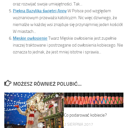
oraz rozwijać swoje umiejętności. Tak...
Piękna Bazylika świętej Anny
W Polsce pod względem
wyznaniowym przeważa katolicyzm. Nic więc dziwnego, że
niemalże w każdej wsi znajduje się przynajmniej jeden kościół.
W miastach...
Męskie owłosienie
Twarz Męskie owłosienie jest zupełnie
inaczej traktowane i postrzegane od owłosienia kobiecego. Nie
oznacza to jednak, że jest mniej istotne i sprawia...
MOŻESZ RÓWNIEŻ POLUBIĆ…
Co podarować kobiecie?
2 SIERPNIA 2017