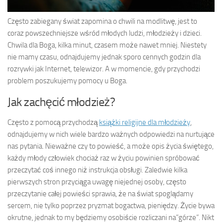
Często zabiegany świat zapomina o chwili na modlitwę, jest to
coraz powszechniejsze wśród młodych ludzi, młodzieży i dzieci.
Chwila dla Boga, kilka minut, czasem może nawet mniej. Niestety
nie mamy czasu, odnajdujemy jednak sporo cennych godzin dla
rozrywki jak Internet, telewizor. A w momencie, gdy przychodzi
problem poszukujemy pomocy u Boga.
Jak zachęcić młodzież?
Często z pomocą przychodzą
książki religijne dla młodzieży
,
odnajdujemy w nich wiele bardzo ważnych odpowiedzi na nurtujące
nas pytania. Nieważne czy to powieść, a może opis życia świętego,
każdy młody człowiek chociaż raz w życiu powinien spróbować
przeczytać coś innego niż instrukcja obsługi. Zaledwie kilka
pierwszych stron przyciąga uwagę niejednej osoby, często
przeczytanie całej powieści sprawia, że na świat spoglądamy
sercem, nie tylko poprzez pryzmat bogactwa, pieniędzy. Życie bywa
okrutne, jednak to my będziemy osobiście rozliczani na”górze”. Nikt