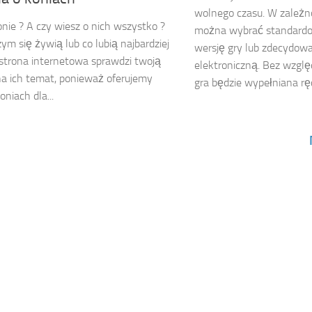
wolnego czasu. W zależn
onie ? A czy wiesz o nich wszystko ?
można wybrać standard
zym się żywią lub co lubią najbardziej
wersję gry lub zdecydowa
strona internetowa sprawdzi twoją
elektroniczną. Bez wzglę
a ich temat, ponieważ oferujemy
gra będzie wypełniana ręcz
oniach dla...