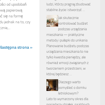
ludzi, którzy pragną zbudować
ości od upodobań
stabilne życie i stworzyć …
ową papierową
ć się na formę
Jak skutecznie
du jednak na to, czy
kontrolować budżet
nie,...
podczas urządzania
mieszkania — praktyczne
metody i pułapki do unikania
Planowanie budżetu podczas
Następna strona »
urządzania mieszkania to nie
tylko kwestia pieniędzy, ale
również emocji związanych z
tworzeniem przestrzeni, w
której będziesz …
Dlaczego warto
pomyśleć o domku
letniskowym?
Lato to wymarzony okres dla
posiadaczy działek, na których