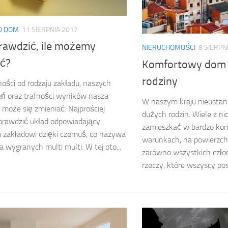
KO DOM
11 SIERPNIA 2017
prawdzić, ile możemy
NIERUCHOMOŚCI
8 SIERPN
ć?
Komfortowy dom 
rodziny
ości od rodzaju zakładu, naszych
ń oraz trafności wyników nasza
W naszym kraju nieustann
może się zmieniać. Najprościej
dużych rodzin. Wiele z n
prawdzić układ odpowiadający
zamieszkać w bardzo ko
 zakładowi dzięki czemuś, co nazywa
warunkach, na powierzchn
a wygranych multi multi. W tej oto...
zarówno wszystkich człon
rzeczy, które wszyscy posi