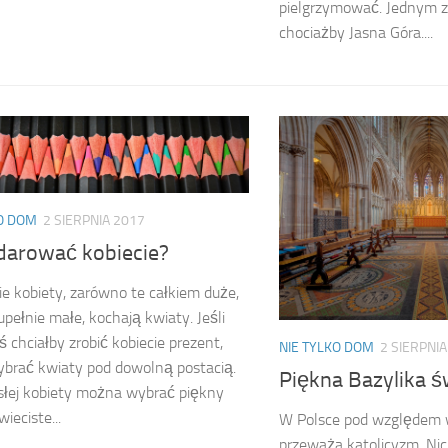
pielgrzymować. Jednym z 
chociażby Jasna Góra....
KO DOM
2 SIERPNIA 2017
darować kobiecie?
e kobiety, zarówno te całkiem duże,
zupełnie małe, kochają kwiaty. Jeśli
ś chciałby zrobić kobiecie prezent,
NIE TYLKO DOM
2 SIERPNIA
brać kwiaty pod dowolną postacią.
Piękna Bazylika ś
słej kobiety można wybrać piękny
wieciste...
W Polsce pod względem
przeważa katolicyzm. Nic