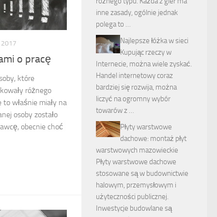
różnego typu. Każda z gier ma
inne zasady, ogólnie jednak
polega to …
Najlepsze łóżka w sieci
 2017
Kupując rzeczy w
iami o pracę
Internecie, można wiele zyskać.
Handel internetowy coraz
soby, które
bardziej się rozwija, można
ykowały różnego
liczyć na ogromny wybór
e to właśnie miały na
towarów z …
anej osoby zostało
dawcę, obecnie choć
Płyty warstwowe
dachowe: montaż płyt
warstwowych mazowieckie
Płyty warstwowe dachowe
stosowane są w budownictwie
halowym, przemysłowym i
użyteczności publicznej.
Inwestycje budowlane są