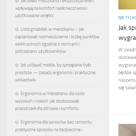
Jak układ mieszkania i ekspozycja okien
wpływają na komfort nasłonecznienia i
użytkowanie wnętrz
NIE TYL
Jak s
Lista gniazdek w mieszkaniu – jak
wygra
zaplanować rozmieszczenie i liczbę punktów
elektrycznych zgodnie z normami i
W zależn
potrzebami użytkowników
obstawie
wygrana 
Jak ustawić meble, by sprzątanie było
będzie s
prostsze — zasady ergonomii i praktyczne
wskazówki
naszemu
się tabel
Ergonomia w mieszkaniu dla osób
wysokich i niskich: jak dostosować
przestrzeń dla zdrowia i komfortu
Ergonomia dla seniorów bez remontu:
praktyczne sposoby na bezpieczne i