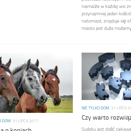
niemalże w każdej wsi zn
przynajmniej jeden kości
natomiast, znajduje się ic
miasto jest duże możemy
NIE TYLKO DOM
31 LIPCA 2
Czy warto rozwi
KO DOM
31 LIPCA 2017
Sudoku jest dość ciekaw
ia o koniach