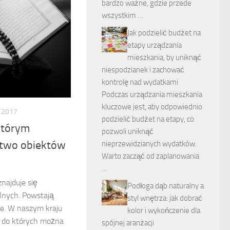
bardzo ważne, gdzie przede
wszystkim …
Jak podzielić budżet na
etapy urządzania
mieszkania, by uniknąć
niespodzianek i zachować
kontrolę nad wydatkami
Podczas urządzania mieszkania
kluczowe jest, aby odpowiednio
 2017
podzielić budżet na etapy, co
 którym
pozwoli uniknąć
stwo obiektów
nieprzewidzianych wydatków.
Warto zacząć od zaplanowania
…
znajduje się
Podłoga dąb naturalny a
lnych. Powstają
styl wnętrza: jak dobrać
ce. W naszym kraju
kolor i wykończenie dla
c, do których można
spójnej aranżacji