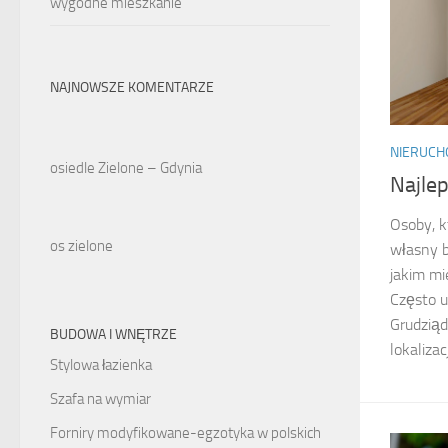
wygodne mieszkanie
NAJNOWSZE KOMENTARZE
NIERUCH
osiedle Zielone – Gdynia
Najle
Osoby, k
os zielone
własny 
jakim mi
Często u
Grudziąd
BUDOWA I WNĘTRZE
lokalizac
Stylowa łazienka
Szafa na wymiar
Forniry modyfikowane-egzotyka w polskich