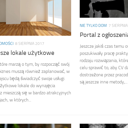
NIE TYLKO DOM
7 SIERPNIA
Portal z ogłoszen
OMOŚCI
8 SIERPNIA 2017
Jeszcze jakiś czas temu o
psze lokale użytkowe
poszukiwały pracę prakt
rodzaju rozwiązania, któr
tóre marzą o tym, by rozpocząć swój
celu sprawić to, aby CV d
biznes muszą również zaplanować, w
dostrzeżone przez praco
ejscu będą świadczyć swoje usługi.
są jeszcze inne metody,...
żytkowe lokale do wynajęcia
z mieszczą się w bardzo atrakcyjnych
jach, w których...