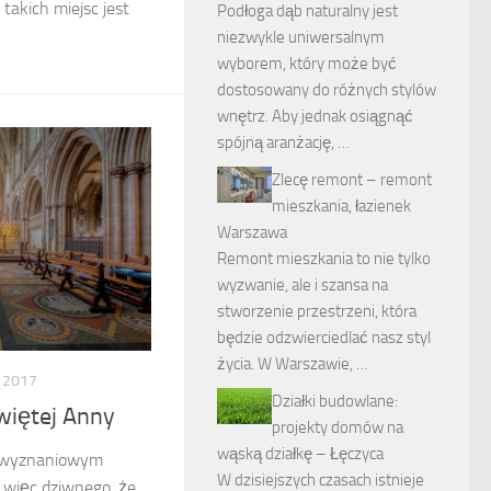
takich miejsc jest
Podłoga dąb naturalny jest
niezwykle uniwersalnym
wyborem, który może być
dostosowany do różnych stylów
wnętrz. Aby jednak osiągnąć
spójną aranżację, …
Zlecę remont – remont
mieszkania, łazienek
Warszawa
Remont mieszkania to nie tylko
wyzwanie, ale i szansa na
stworzenie przestrzeni, która
będzie odzwierciedlać nasz styl
życia. W Warszawie, …
 2017
Działki budowlane:
więtej Anny
projekty domów na
wąską działkę – Łęczyca
 wyznaniowym
W dzisiejszych czasach istnieje
 więc dziwnego, że