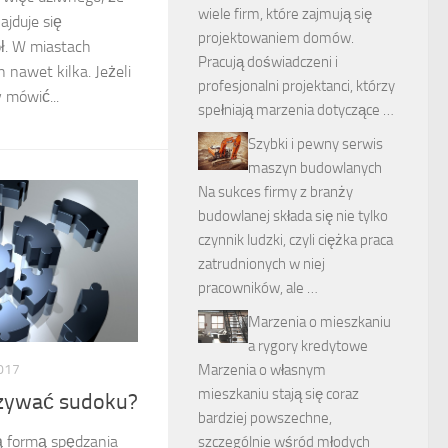
wiele firm, które zajmują się
ajduje się
projektowaniem domów.
ół. W miastach
Pracują doświadczeni i
h nawet kilka. Jeżeli
profesjonalni projektanci, którzy
 mówić...
spełniają marzenia dotyczące …
Szybki i pewny serwis
maszyn budowlanych
Na sukces firmy z branży
budowlanej składa się nie tylko
czynnik ludzki, czyli ciężka praca
zatrudnionych w niej
pracowników, ale …
Marzenia o mieszkaniu
a rygory kredytowe
Marzenia o własnym
017
mieszkaniu stają się coraz
ązywać sudoku?
bardziej powszechne,
ą formą spędzania
szczególnie wśród młodych