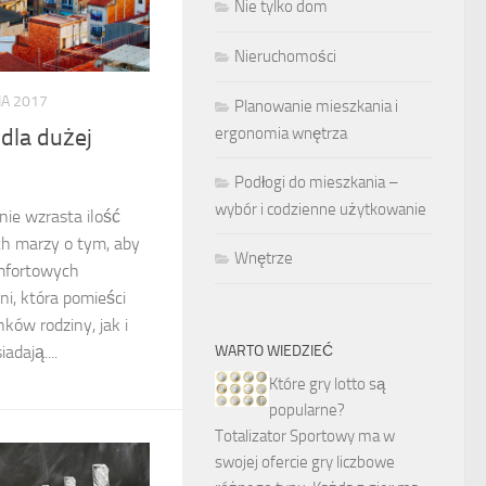
Nie tylko dom
Nieruchomości
IA 2017
Planowanie mieszkania i
dla dużej
ergonomia wnętrza
Podłogi do mieszkania –
wybór i codzienne użytkowanie
ie wzrasta ilość
ich marzy o tym, aby
Wnętrze
mfortowych
i, która pomieści
ków rodziny, jak i
adają....
WARTO WIEDZIEĆ
Które gry lotto są
popularne?
Totalizator Sportowy ma w
swojej ofercie gry liczbowe