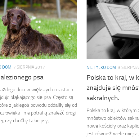
KO DOM
7 SIERPNIA 2017
NIE TYLKO DOM
3 SIERPNIA
nalezionego psa
Polska to kraj, w
znajduje się mnó
każdego dnia w większych miastach
sakralnych.
jduje błąkającego się psa. Często są
które z jakiegoś powodu oddaliły się od
Polska to kraj, w którym 
człowieka i nie potrafią znaleźć drogi
mnóstwo obiektów sakra
, czy choćby takie psy,...
nowe kościoły oraz kapli
jest również wiele miejs