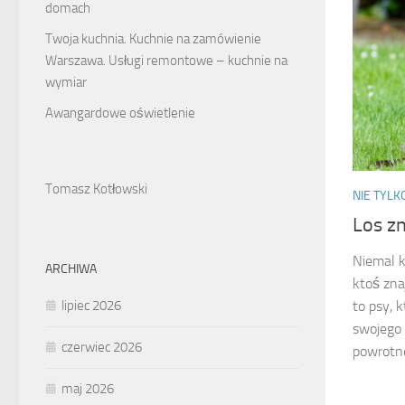
domach
Twoja kuchnia. Kuchnie na zamówienie
Warszawa. Usługi remontowe – kuchnie na
wymiar
Awangardowe oświetlenie
Tomasz Kotłowski
NIE TYL
Los z
Niemal 
ARCHIWA
ktoś zna
lipiec 2026
to psy, 
swojego 
czerwiec 2026
powrotnej
maj 2026