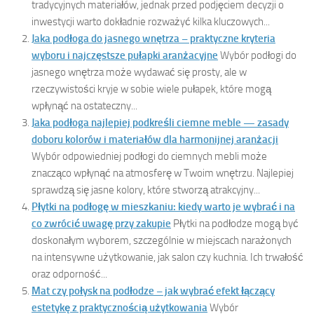
tradycyjnych materiałów, jednak przed podjęciem decyzji o
inwestycji warto dokładnie rozważyć kilka kluczowych...
Jaka podłoga do jasnego wnętrza – praktyczne kryteria
wyboru i najczęstsze pułapki aranżacyjne
Wybór podłogi do
jasnego wnętrza może wydawać się prosty, ale w
rzeczywistości kryje w sobie wiele pułapek, które mogą
wpłynąć na ostateczny...
Jaka podłoga najlepiej podkreśli ciemne meble — zasady
doboru kolorów i materiałów dla harmonijnej aranżacji
Wybór odpowiedniej podłogi do ciemnych mebli może
znacząco wpłynąć na atmosferę w Twoim wnętrzu. Najlepiej
sprawdzą się jasne kolory, które stworzą atrakcyjny...
Płytki na podłogę w mieszkaniu: kiedy warto je wybrać i na
co zwrócić uwagę przy zakupie
Płytki na podłodze mogą być
doskonałym wyborem, szczególnie w miejscach narażonych
na intensywne użytkowanie, jak salon czy kuchnia. Ich trwałość
oraz odporność...
Mat czy połysk na podłodze – jak wybrać efekt łączący
estetykę z praktycznością użytkowania
Wybór