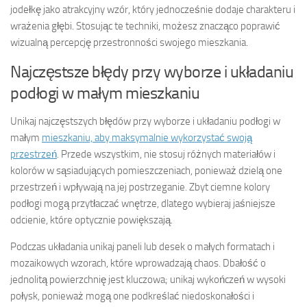
jodełkę jako atrakcyjny wzór, który jednocześnie dodaje charakteru i
wrażenia głębi. Stosując te techniki, możesz znacząco poprawić
wizualną percepcję przestronności swojego mieszkania.
Najczęstsze błędy przy wyborze i układaniu
podłogi w małym mieszkaniu
Unikaj najczęstszych błędów przy wyborze i układaniu podłogi w
małym
mieszkaniu, aby maksymalnie wykorzystać swoją
przestrzeń
. Przede wszystkim, nie stosuj różnych materiałów i
kolorów w sąsiadujących pomieszczeniach, ponieważ dzielą one
przestrzeń i wpływają na jej postrzeganie. Zbyt ciemne kolory
podłogi mogą przytłaczać wnętrze, dlatego wybieraj jaśniejsze
odcienie, które optycznie powiększają.
Podczas układania unikaj paneli lub desek o małych formatach i
mozaikowych wzorach, które wprowadzają chaos. Dbałość o
jednolitą powierzchnię jest kluczowa; unikaj wykończeń w wysoki
połysk, ponieważ mogą one podkreślać niedoskonałości i