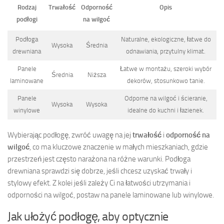
Rodzaj
Trwałość
Odporność
Opis
podłogi
na wilgoć
Podłoga
Naturalne, ekologiczne, łatwe do
Wysoka
Średnia
drewniana
odnawiania, przytulny klimat.
Panele
Łatwe w montażu, szeroki wybór
Średnia
Niższa
laminowane
dekorów, stosunkowo tanie.
Panele
Odporne na wilgoć i ścieranie,
Wysoka
Wysoka
winylowe
idealne do kuchni i łazienek.
Wybierając podłogę, zwróć uwagę na jej
trwałość
i
odporność na
wilgoć
, co ma kluczowe znaczenie w małych mieszkaniach, gdzie
przestrzeń jest często narażona na różne warunki. Podłoga
drewniana sprawdzi się dobrze, jeśli chcesz uzyskać trwały i
stylowy efekt. Z kolei jeśli zależy Ci na łatwości utrzymania i
odporności na wilgoć, postaw na panele laminowane lub winylowe.
Jak ułożyć podłogę, aby optycznie