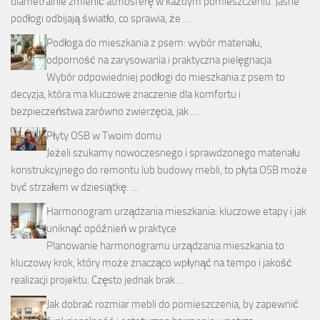
diametralnie zmienić atmosferę w każdym pomieszczeniu. Jasne
podłogi odbijają światło, co sprawia, że …
Podłoga do mieszkania z psem: wybór materiału,
odporność na zarysowania i praktyczna pielęgnacja
Wybór odpowiedniej podłogi do mieszkania z psem to
decyzja, która ma kluczowe znaczenie dla komfortu i
bezpieczeństwa zarówno zwierzęcia, jak …
Płyty OSB w Twoim domu
Jeżeli szukamy nowoczesnego i sprawdzonego materiału
konstrukcyjnego do remontu lub budowy mebli, to płyta OSB może
być strzałem w dziesiątkę. …
Harmonogram urządzania mieszkania: kluczowe etapy i jak
uniknąć opóźnień w praktyce
Planowanie harmonogramu urządzania mieszkania to
kluczowy krok, który może znacząco wpłynąć na tempo i jakość
realizacji projektu. Często jednak brak …
Jak dobrać rozmiar mebli do pomieszczenia, by zapewnić