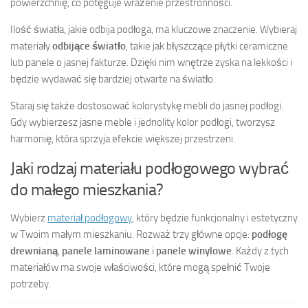
powierzchnię, co potęguje wrażenie przestronności.
Ilość światła, jakie odbija podłoga, ma kluczowe znaczenie. Wybieraj
materiały
odbijące światło
, takie jak błyszczące płytki ceramiczne
lub panele o jasnej fakturze. Dzięki nim wnętrze zyska na lekkości i
będzie wydawać się bardziej otwarte na światło.
Staraj się także dostosować kolorystykę mebli do jasnej podłogi.
Gdy wybierzesz jasne meble i jednolity kolor podłogi, tworzysz
harmonię, która sprzyja efekcie większej przestrzeni.
Jaki rodzaj materiału podłogowego wybrać
do małego mieszkania?
Wybierz
materiał podłogowy
, który będzie funkcjonalny i estetyczny
w Twoim małym mieszkaniu. Rozważ trzy główne opcje:
podłogę
drewnianą
,
panele laminowane
i
panele winylowe
. Każdy z tych
materiałów ma swoje właściwości, które mogą spełnić Twoje
potrzeby.