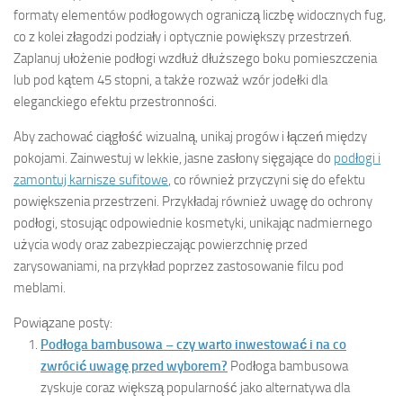
formaty elementów podłogowych ograniczą liczbę widocznych fug,
co z kolei złagodzi podziały i optycznie powiększy przestrzeń.
Zaplanuj ułożenie podłogi wzdłuż dłuższego boku pomieszczenia
lub pod kątem 45 stopni, a także rozważ wzór jodełki dla
eleganckiego efektu przestronności.
Aby zachować ciągłość wizualną, unikaj progów i łączeń między
pokojami. Zainwestuj w lekkie, jasne zasłony sięgające do
podłogi i
zamontuj karnisze sufitowe
, co również przyczyni się do efektu
powiększenia przestrzeni. Przykładaj również uwagę do ochrony
podłogi, stosując odpowiednie kosmetyki, unikając nadmiernego
użycia wody oraz zabezpieczając powierzchnię przed
zarysowaniami, na przykład poprzez zastosowanie filcu pod
meblami.
Powiązane posty:
Podłoga bambusowa – czy warto inwestować i na co
zwrócić uwagę przed wyborem?
Podłoga bambusowa
zyskuje coraz większą popularność jako alternatywa dla