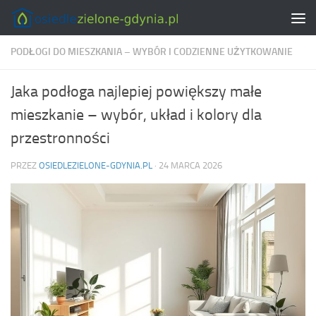
Skip to content
PODŁOGI DO MIESZKANIA – WYBÓR I CODZIENNE UŻYTKOWANIE
Jaka podłoga najlepiej powiększy małe
mieszkanie – wybór, układ i kolory dla
przestronności
PRZEZ
OSIEDLEZIELONE-GDYNIA.PL
·
24 MARCA 2026