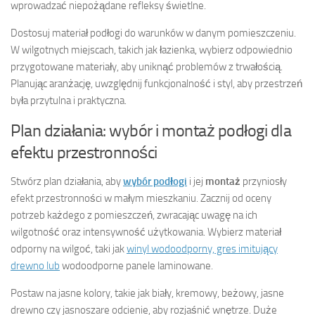
wprowadzać niepożądane refleksy świetlne.
Dostosuj materiał podłogi do warunków w danym pomieszczeniu.
W wilgotnych miejscach, takich jak łazienka, wybierz odpowiednio
przygotowane materiały, aby uniknąć problemów z trwałością.
Planując aranżację, uwzględnij funkcjonalność i styl, aby przestrzeń
była przytulna i praktyczna.
Plan działania: wybór i montaż podłogi dla
efektu przestronności
Stwórz plan działania, aby
wybór podłogi
i jej
montaż
przyniosły
efekt przestronności w małym mieszkaniu. Zacznij od oceny
potrzeb każdego z pomieszczeń, zwracając uwagę na ich
wilgotność oraz intensywność użytkowania. Wybierz materiał
odporny na wilgoć, taki jak
winyl wodoodporny, gres imitujący
drewno lub
wodoodporne panele laminowane.
Postaw na jasne kolory, takie jak biały, kremowy, beżowy, jasne
drewno czy jasnoszare odcienie, aby rozjaśnić wnętrze. Duże