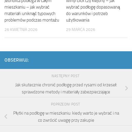
Jednolita podłoga w całym
Winyl click czy klejony – jak
mieszkaniu – jak wybrać
wybrać podłogę dopasowaną
materiał i uniknąć typowych
do warunków i potrzeb
problemów podczas montażu
użytkowania
26 KWIETNIA 2026
29 MARCA 2026
OBSERWUJ:
NASTĘPNY POST
Jak skutecznie chronić podłogę przed rysami od krzeseł:
sprawdzone metody i materiały zabezpieczające
POPRZEDNI POST
Płytki na podłogę w mieszkaniu: kiedy warto je wybrać i na
co zwrócić uwagę przy zakupie