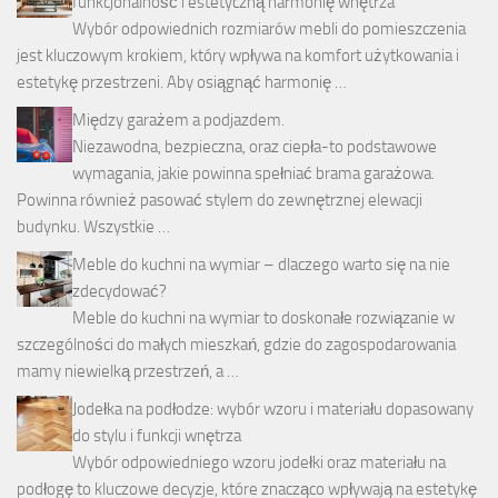
funkcjonalność i estetyczną harmonię wnętrza
Wybór odpowiednich rozmiarów mebli do pomieszczenia
jest kluczowym krokiem, który wpływa na komfort użytkowania i
estetykę przestrzeni. Aby osiągnąć harmonię …
Między garażem a podjazdem.
Niezawodna, bezpieczna, oraz ciepła-to podstawowe
wymagania, jakie powinna spełniać brama garażowa.
Powinna również pasować stylem do zewnętrznej elewacji
budynku. Wszystkie …
Meble do kuchni na wymiar – dlaczego warto się na nie
zdecydować?
Meble do kuchni na wymiar to doskonałe rozwiązanie w
szczególności do małych mieszkań, gdzie do zagospodarowania
mamy niewielką przestrzeń, a …
Jodełka na podłodze: wybór wzoru i materiału dopasowany
do stylu i funkcji wnętrza
Wybór odpowiedniego wzoru jodełki oraz materiału na
podłogę to kluczowe decyzje, które znacząco wpływają na estetykę