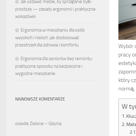
Jak ustawić meble, by sprzątanie było
prostsze — zasady ergonomii i praktyczne
wskazówki
Ergonomia w mieszkaniu dla osób
wysokich i niskich: jak dostosować
przestrzeń dla zdrowia i komfortu
Wybór 
pracy o
Ergonomia dla seniorów bez remontu:
estetyk
praktyczne sposoby na bezpieczne i
zapomni
wygodne mieszkanie
który c
normą, 
NAJNOWSZE KOMENTARZE
W ty
Kluc
osiedle Zielone – Gdynia
Mate