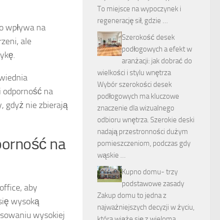
To miejsce na wypoczynek i
regenerację sił, gdzie …
co wpływa na
Szerokość desek
zeni, ale
podłogowych a efekt w
ykę.
aranżacji: jak dobrać do
wielkości i stylu wnętrza
owiednia
Wybór szerokości desek
 i odporność na
podłogowych ma kluczowe
 gdyż nie zbierają
znaczenie dla wizualnego
odbioru wnętrza. Szerokie deski
nadają przestronności dużym
porność na
pomieszczeniom, podczas gdy
wąskie …
Kupno domu- trzy
podstawowe zasady
ffice, aby
Zakup domu to jedna z
 się wysoką
najważniejszych decyzji w życiu,
osowaniu wysokiej
która wiąże się z wieloma