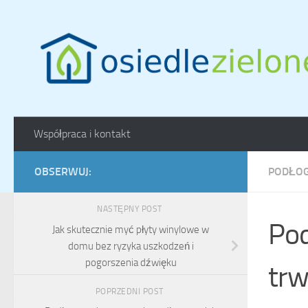
Skip to content
Współpraca i kontakt
OBSERWUJ:
PODŁOG
NASTĘPNY POST
Pod
Jak skutecznie myć płyty winylowe w
domu bez ryzyka uszkodzeń i
pogorszenia dźwięku
trw
POPRZEDNI POST