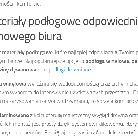
ności i komforcie.
eriały podłogowe odpowiedni
owego biura
z
materiały podłogowe
, które najlepiej odpowiadają Twoim
 biurze. Najpopularniejsze opcje to
podłoga winylowa
,
pa
ziny dywanowe
oraz
podłogi drewniane
.
a winylowa
wyróżnia się wodoodpornością oraz cichym char
lnym wyborem do intensywnie użytkowanych przestrzeni. Do
 na zarysowania i łatwa w utrzymaniu, co sprzyja komfortow
 laminowane
z kolei oferują realistyczny wygląd drewna or
ć. Ich montaż jest prosty dzięki systemowi klikowemu, któr
onych elementów. Pamiętaj, aby wybierać modele z certyfi