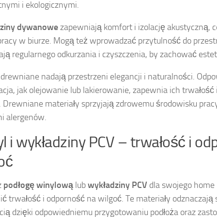
nymi i ekologicznymi.
ziny dywanowe
zapewniają komfort i izolację akustyczną, 
pracy w biurze. Mogą też wprowadzać przytulność do przestr
ą regularnego odkurzania i czyszczenia, by zachować estet
 drewniane nadają przestrzeni elegancji i naturalności. Odp
acja, jak olejowanie lub lakierowanie, zapewnia ich trwałość
. Drewniane materiały sprzyjają zdrowemu środowisku pracy,
ni alergenów.
l i wykładziny PCV – trwałość i od
oć
z
podłogę winylową
lub
wykładziny PCV
dla swojego home o
ć trwałość i odporność na wilgoć. Te materiały odznaczają
cią dzięki odpowiedniemu przygotowaniu podłoża oraz zast