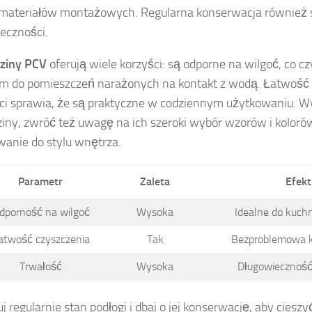
 materiałów montażowych. Regularna konserwacja również s
eczności.
ziny PCV
oferują wiele korzyści: są odporne na wilgoć, co cz
m do pomieszczeń narażonych na kontakt z wodą. Łatwość
ci sprawia, że są praktyczne w codziennym użytkowaniu. W
iny, zwróć też uwagę na ich szeroki wybór wzorów i koloró
anie do stylu wnętrza.
Parametr
Zaleta
Efekt
dporność na wilgoć
Wysoka
Idealne do kuchn
atwość czyszczenia
Tak
Bezproblemowa k
Trwałość
Wysoka
Długowieczność
j regularnie stan podłogi i dbaj o jej konserwację, aby cieszy