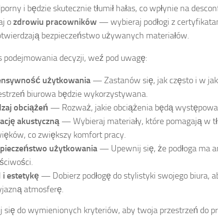
orny i będzie skutecznie tłumił hałas, co wpłynie na desconf
aj o
zdrowiu pracowników
— wybieraj podłogi z certyfikat
otwierdzają bezpieczeństwo używanych materiałów.
 podejmowania decyzji, weź pod uwagę:
ensywność użytkowania
— Zastanów się, jak często i w jak
estrzeń biurowa będzie wykorzystywana.
zaj obciążeń
— Rozważ, jakie obciążenia będą występować
lację akustyczną
— Wybieraj materiały, które pomagają w t
ięków, co zwiększy komfort pracy.
pieczeństwo użytkowania
— Upewnij się, że podłoga ma a
ściwości.
l i estetykę
— Dobierz podłogę do stylistyki swojego biura, 
yjazną atmosferę.
j się do wymienionych kryteriów, aby twoja przestrzeń do pr