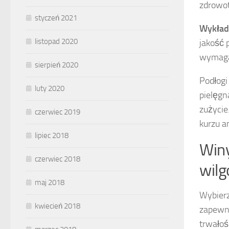
zdrowot
styczeń 2021
Wykład
listopad 2020
jakość 
wymagaj
sierpień 2020
Podłogi
luty 2020
pielęgn
zużycie
czerwiec 2019
kurzu a
lipiec 2018
Winy
czerwiec 2018
wilg
maj 2018
Wybier
kwiecień 2018
zapewni
trwałoś