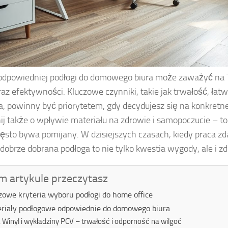
odpowiedniej podłogi do domowego biura może zaważyć na
raz efektywności. Kluczowe czynniki, takie jak trwałość, łat
a, powinny być priorytetem, gdy decydujesz się na konkretn
j także o wpływie materiału na zdrowie i samopoczucie – t
zęsto bywa pomijany. W dzisiejszych czasach, kiedy praca zda
dobrze dobrana podłoga to nie tylko kwestia wygody, ale i zd
m artykule przeczytasz
zowe kryteria wyboru podłogi do home office
riały podłogowe odpowiednie do domowego biura
Winyl i wykładziny PCV – trwałość i odporność na wilgoć