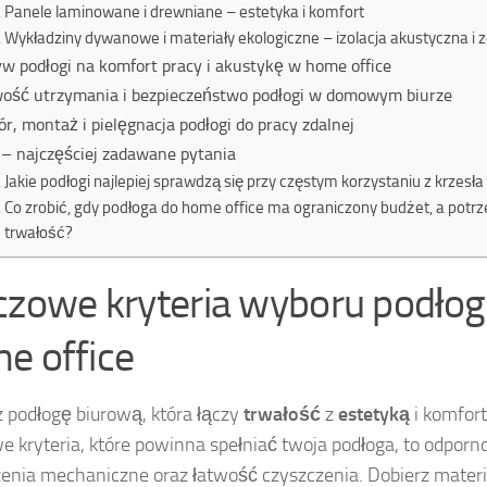
Panele laminowane i drewniane – estetyka i komfort
Wykładziny dywanowe i materiały ekologiczne – izolacja akustyczna i 
w podłogi na komfort pracy i akustykę w home office
ość utrzymania i bezpieczeństwo podłogi w domowym biurze
r, montaż i pielęgnacja podłogi do pracy zdalnej
– najczęściej zadawane pytania
Jakie podłogi najlepiej sprawdzą się przy częstym korzystaniu z krzesła
Co zrobić, gdy podłoga do home office ma ograniczony budżet, a potrz
trwałość?
czowe kryteria wyboru podłog
e office
 podłogę biurową, która łączy
trwałość
z
estetyką
i komfor
e kryteria, które powinna spełniać twoja podłoga, to odporn
enia mechaniczne oraz łatwość czyszczenia. Dobierz materia