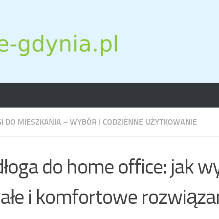
I DO MIESZKANIA – WYBÓR I CODZIENNE UŻYTKOWANIE
łoga do home office: jak w
ałe i komfortowe rozwiąza