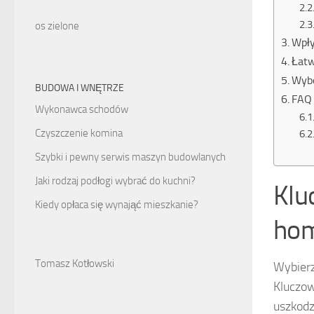
os zielone
Wpły
Łatw
Wybó
BUDOWA I WNĘTRZE
FAQ 
Wykonawca schodów
Czyszczenie komina
Szybki i pewny serwis maszyn budowlanych
Jaki rodzaj podłogi wybrać do kuchni?
Klu
Kiedy opłaca się wynająć mieszkanie?
hom
Tomasz Kotłowski
Wybierz
Kluczow
uszkodz