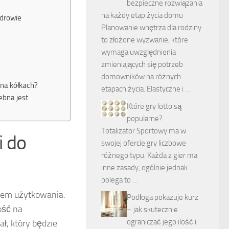
bezpieczne rozwiązania
na każdy etap życia domu
zdrowie
Planowanie wnętrza dla rodziny
to złożone wyzwanie, które
wymaga uwzględnienia
zmieniających się potrzeb
domowników na różnych
 na kółkach?
etapach życia. Elastyczne i …
ebna jest
Które gry lotto są
popularne?
Totalizator Sportowy ma w
i do
swojej ofercie gry liczbowe
różnego typu. Każda z gier ma
inne zasady, ogólnie jednak
polega to …
tem użytkowania.
Podłoga pokazuje kurz
ość na
– jak skutecznie
ograniczać jego ilość i
ł, który będzie