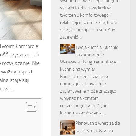
Wybór odpowiedniej podłogi do
sypialni to kluczowy krok w
tworzeniu komfortowego i
relaksującego otoczenia, które
sprzyja spokojnemu snu. Aby
zapewnić …
 Twoim komforcie
Twoja kuchnia. Kuchnie
wość czyszczenia i
na zamówienie
Warszawa. Usługi remontowe –
e rozwiązanie. Nie
kuchnie na wymiar
o ważny aspekt,
Kuchnia to serce każdego
lna staje się
domu, a jej odpowiednie
rowia.
zaplanowanie może znacząco
wpłynąć na komfort
codziennego życia. Wybór
kuchni na zamówienie …
Planowanie wnętrza dla
rodziny: elastyczne i