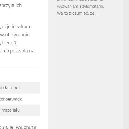
przyja ich
wyzwaniami i dylematami.
Warto zrozumieć, że …
yni je idealnym
 w utrzymaniu
ybierając
w, co pozwala na
i i łazienek
onserwacja
 materiału
ć się jej walorami