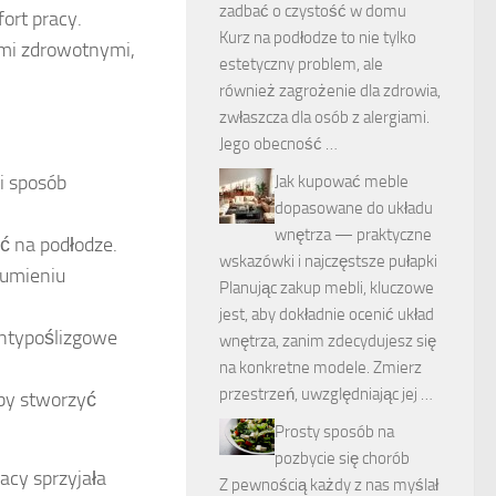
zadbać o czystość w domu
ort pracy.
Kurz na podłodze to nie tylko
ami zdrowotnymi,
estetyczny problem, ale
również zagrożenie dla zdrowia,
zwłaszcza dla osób z alergiami.
Jego obecność …
i sposób
Jak kupować meble
dopasowane do układu
wnętrza — praktyczne
 na podłodze.
wskazówki i najczęstsze pułapki
łumieniu
Planując zakup mebli, kluczowe
jest, aby dokładnie ocenić układ
ntypoślizgowe
wnętrza, zanim zdecydujesz się
na konkretne modele. Zmierz
przestrzeń, uwzględniając jej …
aby stworzyć
Prosty sposób na
pozbycie się chorób
acy sprzyjała
Z pewnością każdy z nas myślał