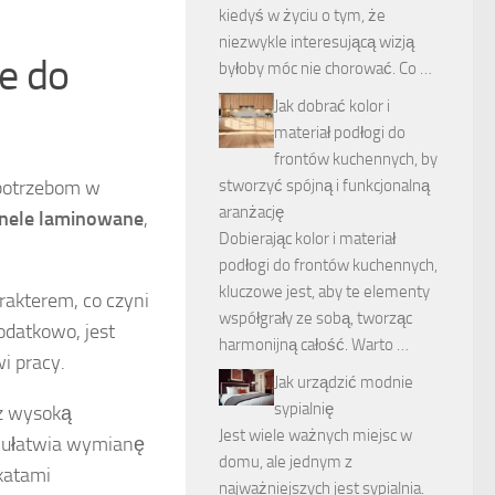
kiedyś w życiu o tym, że
niezwykle interesującą wizją
e do
byłoby móc nie chorować. Co …
Jak dobrać kolor i
materiał podłogi do
frontów kuchennych, by
 potrzebom w
stworzyć spójną i funkcjonalną
aranżację
nele laminowane
,
Dobierając kolor i materiał
podłogi do frontów kuchennych,
kluczowe jest, aby te elementy
akterem, co czyni
współgrały ze sobą, tworząc
datkowo, jest
harmonijną całość. Warto …
i pracy.
Jak urządzić modnie
sypialnię
az wysoką
Jest wiele ważnych miejsc w
y ułatwia wymianę
domu, ale jednym z
katami
najważniejszych jest sypialnia.