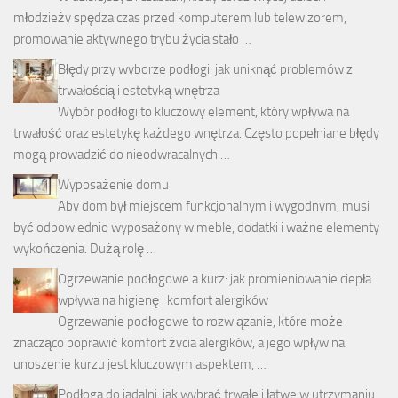
młodzieży spędza czas przed komputerem lub telewizorem,
promowanie aktywnego trybu życia stało …
Błędy przy wyborze podłogi: jak uniknąć problemów z
trwałością i estetyką wnętrza
Wybór podłogi to kluczowy element, który wpływa na
trwałość oraz estetykę każdego wnętrza. Często popełniane błędy
mogą prowadzić do nieodwracalnych …
Wyposażenie domu
Aby dom był miejscem funkcjonalnym i wygodnym, musi
być odpowiednio wyposażony w meble, dodatki i ważne elementy
wykończenia. Dużą rolę …
Ogrzewanie podłogowe a kurz: jak promieniowanie ciepła
wpływa na higienę i komfort alergików
Ogrzewanie podłogowe to rozwiązanie, które może
znacząco poprawić komfort życia alergików, a jego wpływ na
unoszenie kurzu jest kluczowym aspektem, …
Podłoga do jadalni: jak wybrać trwałe i łatwe w utrzymaniu