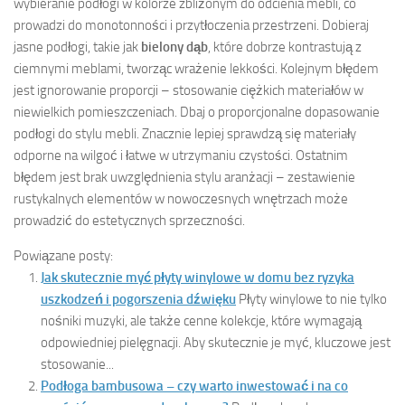
wybieranie podłogi w kolorze zbliżonym do odcienia mebli, co
prowadzi do monotonności i przytłoczenia przestrzeni. Dobieraj
jasne podłogi, takie jak
bielony dąb
, które dobrze kontrastują z
ciemnymi meblami, tworząc wrażenie lekkości. Kolejnym błędem
jest ignorowanie proporcji – stosowanie ciężkich materiałów w
niewielkich pomieszczeniach. Dbaj o proporcjonalne dopasowanie
podłogi do stylu mebli. Znacznie lepiej sprawdzą się materiały
odporne na wilgoć i łatwe w utrzymaniu czystości. Ostatnim
błędem jest brak uwzględnienia stylu aranżacji – zestawienie
rustykalnych elementów w nowoczesnych wnętrzach może
prowadzić do estetycznych sprzeczności.
Powiązane posty:
Jak skutecznie myć płyty winylowe w domu bez ryzyka
uszkodzeń i pogorszenia dźwięku
Płyty winylowe to nie tylko
nośniki muzyki, ale także cenne kolekcje, które wymagają
odpowiedniej pielęgnacji. Aby skutecznie je myć, kluczowe jest
stosowanie...
Podłoga bambusowa – czy warto inwestować i na co