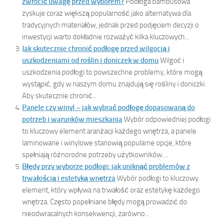
zwrócić uwagę przed wyborem?
Podłoga bambusowa
zyskuje coraz większą popularność jako alternatywa dla
tradycyjnych materiałów, jednak przed podjęciem decyzji o
inwestycji warto dokładnie rozważyć kilka kluczowych...
Jak skutecznie chronić podłogę przed wilgocią i
uszkodzeniami od roślin i doniczek w domu
Wilgoć i
uszkodzenia podłogi to powszechne problemy, które mogą
wystąpić, gdy w naszym domu znajdują się rośliny i doniczki.
Aby skutecznie chronić...
Panele czy winyl – jak wybrać podłogę dopasowaną do
potrzeb i warunków mieszkania
Wybór odpowiedniej podłogi
to kluczowy element aranżacji każdego wnętrza, a panele
laminowane i winylowe stanowią popularne opcje, które
spełniają różnorodne potrzeby użytkowników....
Błędy przy wyborze podłogi: jak uniknąć problemów z
trwałością i estetyką wnętrza
Wybór podłogi to kluczowy
element, który wpływa na trwałość oraz estetykę każdego
wnętrza. Często popełniane błędy mogą prowadzić do
nieodwracalnych konsekwencji, zarówno...