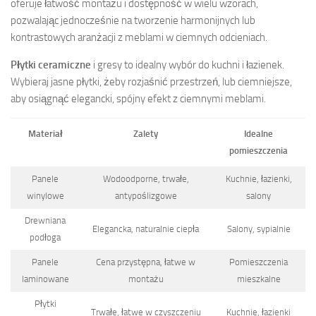
oferuje łatwość montażu i dostępność w wielu wzorach,
pozwalając jednocześnie na tworzenie harmonijnych lub
kontrastowych aranżacji z meblami w ciemnych odcieniach.
Płytki ceramiczne
i gresy to idealny wybór do kuchni i łazienek.
Wybieraj jasne płytki, żeby rozjaśnić przestrzeń, lub ciemniejsze,
aby osiągnąć elegancki, spójny efekt z ciemnymi meblami.
Materiał
Zalety
Idealne
pomieszczenia
Panele
Wodoodporne, trwałe,
Kuchnie, łazienki,
winylowe
antypoślizgowe
salony
Drewniana
Elegancka, naturalnie ciepła
Salony, sypialnie
podłoga
Panele
Cena przystępna, łatwe w
Pomieszczenia
laminowane
montażu
mieszkalne
Płytki
Trwałe, łatwe w czyszczeniu
Kuchnie, łazienki