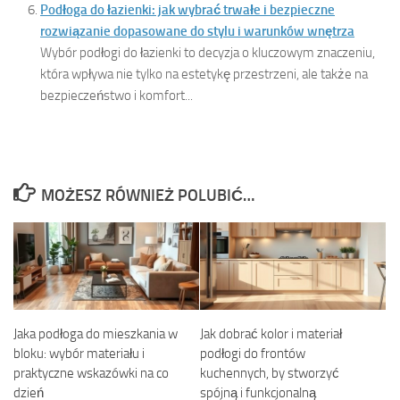
Podłoga do łazienki: jak wybrać trwałe i bezpieczne
rozwiązanie dopasowane do stylu i warunków wnętrza
Wybór podłogi do łazienki to decyzja o kluczowym znaczeniu,
która wpływa nie tylko na estetykę przestrzeni, ale także na
bezpieczeństwo i komfort...
MOŻESZ RÓWNIEŻ POLUBIĆ…
Jaka podłoga do mieszkania w
Jak dobrać kolor i materiał
bloku: wybór materiału i
podłogi do frontów
praktyczne wskazówki na co
kuchennych, by stworzyć
dzień
spójną i funkcjonalną