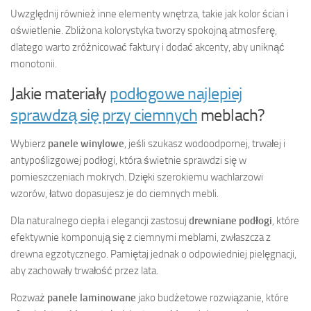
Uwzględnij również inne elementy wnętrza, takie jak kolor ścian i
oświetlenie. Zbliżona kolorystyka tworzy spokojną atmosferę,
dlatego warto zróżnicować faktury i dodać akcenty, aby uniknąć
monotonii.
Jakie materiały
podłogowe najlepiej
sprawdzą się przy ciemnych
meblach?
Wybierz
panele winylowe
, jeśli szukasz wodoodpornej, trwałej i
antypoślizgowej podłogi, która świetnie sprawdzi się w
pomieszczeniach mokrych. Dzięki szerokiemu wachlarzowi
wzorów, łatwo dopasujesz je do ciemnych mebli.
Dla naturalnego ciepła i elegancji zastosuj
drewniane podłogi
, które
efektywnie komponują się z ciemnymi meblami, zwłaszcza z
drewna egzotycznego. Pamiętaj jednak o odpowiedniej pielęgnacji,
aby zachowały trwałość przez lata.
Rozważ
panele laminowane
jako budżetowe rozwiązanie, które