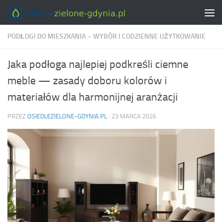
Skip to content
PODŁOGI DO MIESZKANIA – WYBÓR I CODZIENNE UŻYTKOWANIE
Jaka podłoga najlepiej podkreśli ciemne
meble — zasady doboru kolorów i
materiałów dla harmonijnej aranżacji
PRZEZ
OSIEDLEZIELONE-GDYNIA.PL
·
23 MARCA 2026