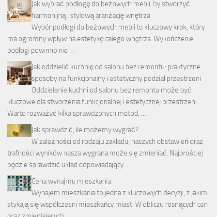
Jak wybrać podłogę do beżowych mebli, by stworzyć
harmonijną i stylową aranżację wnętrza
Wybór podłogi do beżowych mebli to kluczowy krok, który
ma ogromny wpływ na estetykę całego wnętrza. Wykończenie
podłogi powinno nie …
Jak oddzielić kuchnię od salonu bez remontu: praktyczne
sposoby na funkcjonalny i estetyczny podział przestrzeni
Oddzielenie kuchni od salonu bez remontu może być
kluczowe dla stworzenia funkcjonalnej i estetycznej przestrzeni.
Warto rozważyć kilka sprawdzonych metod, …
Jak sprawdzić, ile możemy wygrać?
W zależności od rodzaju zakładu, naszych obstawień oraz
trafności wyników nasza wygrana może się zmieniać. Najprościej
będzie sprawdzić układ odpowiadający …
Cena wynajmu mieszkania
Wynajem mieszkania to jedna z kluczowych decyzji, z jakimi
stykają się współczesni mieszkańcy miast. W obliczu rosnących cen
oraz zmieniających …