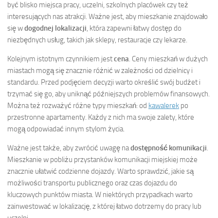
być blisko miejsca pracy, uczelni, szkolnych placówek czy też
interesujących nas atrakcji. Ważne jest, aby mieszkanie znajdowało
się w
dogodnej lokalizacji
, która zapewni łatwy dostęp do
niezbędnych usług, takich jak sklepy, restauracje czy lekarze.
Kolejnym istotnym czynnikiem jest
cena
. Ceny mieszkań w dużych
miastach mogą się znacznie różnić w zależności od dzielnicy i
standardu. Przed podjęciem decyzji warto określić swój budżet i
trzymać się go, aby uniknąć późniejszych problemów finansowych.
Można też rozważyć różne typy mieszkań: od
kawalerek
po
przestronne apartamenty. Każdy z nich ma swoje zalety, które
mogą odpowiadać innym stylom życia.
Ważne jest także, aby zwrócić uwagę na
dostępność komunikacji
.
Mieszkanie w pobliżu przystanków komunikacji miejskiej może
znacznie ułatwić codzienne dojazdy. Warto sprawdzić, jakie są
możliwości transportu publicznego oraz czas dojazdu do
kluczowych punktów miasta. W niektórych przypadkach warto
zainwestować w lokalizację, z której łatwo dotrzemy do pracy lub