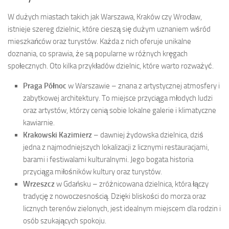
W dużych miastach takich jak Warszawa, Kraków czy Wrocław,
istnieje szereg dzielnic, które cieszą się dużym uznaniem wśród
mieszkańców oraz turystów. Każda z nich oferuje unikalne
doznania, co sprawia, że są popularne w różnych kręgach
społecznych. Oto kilka przykładów dzielnic, które warto rozważyć.
Praga Północ
w Warszawie – znana z artystycznej atmosfery i
zabytkowej architektury. To miejsce przyciąga młodych ludzi
oraz artystów, którzy cenią sobie lokalne galerie i klimatyczne
kawiarnie.
Krakowski Kazimierz
– dawniej żydowska dzielnica, dziś
jedna z najmodniejszych lokalizacji z licznymi restauracjami,
barami i festiwalami kulturalnymi. Jego bogata historia
przyciąga miłośników kultury oraz turystów.
Wrzeszcz
w Gdańsku – zróżnicowana dzielnica, która łączy
tradycję z nowoczesnością. Dzięki bliskości do morza oraz
licznych terenów zielonych, jest idealnym miejscem dla rodzin i
osób szukających spokoju.