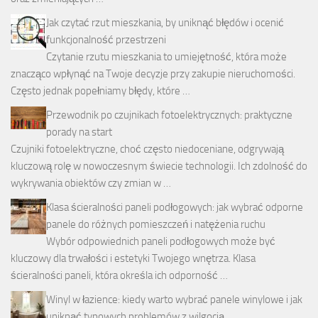
Jak czytać rzut mieszkania, by uniknąć błędów i ocenić
funkcjonalność przestrzeni
Czytanie rzutu mieszkania to umiejętność, która może
znacząco wpłynąć na Twoje decyzje przy zakupie nieruchomości.
Często jednak popełniamy błędy, które …
Przewodnik po czujnikach fotoelektrycznych: praktyczne
porady na start
Czujniki fotoelektryczne, choć często niedoceniane, odgrywają
kluczową rolę w nowoczesnym świecie technologii. Ich zdolność do
wykrywania obiektów czy zmian w …
Klasa ścieralności paneli podłogowych: jak wybrać odporne
panele do różnych pomieszczeń i natężenia ruchu
Wybór odpowiednich paneli podłogowych może być
kluczowy dla trwałości i estetyki Twojego wnętrza. Klasa
ścieralności paneli, która określa ich odporność …
Winyl w łazience: kiedy warto wybrać panele winylowe i jak
uniknąć typowych problemów z wilgocią