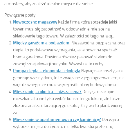
atmosfery, aby znaleźć idealne miejsce dla siebie.
Powiązane posty:
Nowoczesne magazyny
Każda firma która sprzedaje jakiś
towar, musi się zaopatrzyć w odpowiednie miejsce na
składowanie tego towaru. W zależności od tego na jaką...
Między garażem a podjazdem.
Niezawodna, bezpieczna, oraz
ciepła-to podstawowe wymagania, jakie powinna spełniać
brama garażowa. Powinna również pasować stylem do
zewnętrznej elewacji budynku. Wszystkie te cechy...
Pompa ciepła – ekonomia i ekologia
Największe koszty jakie
generuje własny dom, to te związane z jego ogrzewaniem, nic
więc dziwnego, że coraz więcej osób plany budowy domu...
Mieszkanie, a okolica – niższa cena?
Decyzja o zakupie
mieszkania to nie tylko wybór konkretnego lokum, ale także
złożona analiza otaczającej go okolicy. Czy warto płacić więcej
za...
Mieszkanie w apartamentowcu czy kamienicy?
Decyzja o
wyborze miejsca do życia to nie tylko kwestia preferencji