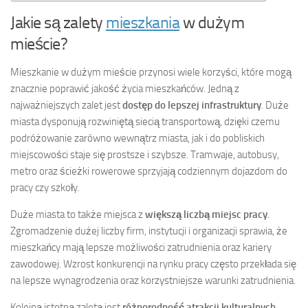
Jakie są zalety
mieszkania
w dużym
mieście?
Mieszkanie w dużym mieście przynosi wiele korzyści, które mogą
znacznie poprawić jakość życia mieszkańców. Jedną z
najważniejszych zalet jest
dostęp do lepszej infrastruktury
. Duże
miasta dysponują rozwiniętą siecią transportową, dzięki czemu
podróżowanie zarówno wewnątrz miasta, jak i do pobliskich
miejscowości staje się prostsze i szybsze. Tramwaje, autobusy,
metro oraz ścieżki rowerowe sprzyjają codziennym dojazdom do
pracy czy szkoły.
Duże miasta to także miejsca z
większą liczbą miejsc pracy
.
Zgromadzenie dużej liczby firm, instytucji i organizacji sprawia, że
mieszkańcy mają lepsze możliwości zatrudnienia oraz kariery
zawodowej. Wzrost konkurencji na rynku pracy często przekłada się
na lepsze wynagrodzenia oraz korzystniejsze warunki zatrudnienia.
Kolejną istotną zaletą jest
różnorodność atrakcji kulturalnych
.