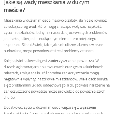
Jakie są wady mieszkania w dużym
mieście?
Mieszkanie w dużym mieście ma swoje zalety, ale niesie również
ze sobą szereg
wad
, które mogą znacząco wpływać na jakość
życia mieszkańców. Jednym z najbardziej oczywistych problemów
jest
hałas
, który jest nieodłącznym elementem miejskiego
krajobrazu. Silne dźwięki, takie jak ruch uliczny, alarmy czy prace
budowlane, mogą powodować stres i problemy ze snem.
Kolejną istotną kwestią jest
zanieczyszczenie powietrza
. W
dużych aglomeracjach przemysłowych oraz gęsto zaludnionych
miastach, emisja spalin i różnorodne zanieczyszczenia mogą
negatywnie wpłynąć na zdrowie mieszkańców. Wiele osób boryka
się z problemami układu oddechowego, a długotrwałe narażenie na
zanieczyszczone powietrze może prowadzić do poważniejszych
chorób.
Dodatkowo, życie w dużym mieście wiąże się z
wyższymi
kosztami życia
. Ceny mieszkań, wynajmu, a także codziennych