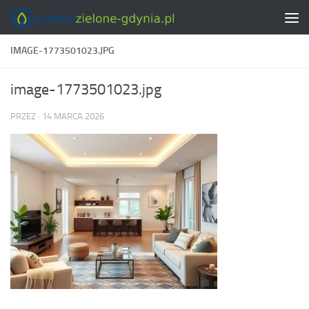
Skip to content
IMAGE-1773501023.JPG
image-1773501023.jpg
PRZEZ
·
14 MARCA 2026