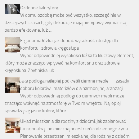
Ozdobne kaloryfery
W domu ozdobą może być wszystko, szczególnie w
dzisiejszych czasach, gdy dekoracje mają nietypowy wymiar i są
bardzo efektowne. Już …
Ergonomia łóżka: jak dobrać wysokość i dostęp dla
komfortu i zdrowia kręgosłupa
Wybór odpowiedniej wysokości łóżka to kluczowy element,
który może znacząco wpływać na komfort snu oraz zdrowie
kręgosłupa. Zbyt niska lub …
Jaka podłoga najlepiej podkreśli ciemne meble — zasady
doboru kolorów i materiałów dla harmonijnej aranżacji
Wybór odpowiedniej podłogi do ciemnych mebli może
znacząco wpłynąć na atmosferę w Twoim wnętrzu. Najlepiej
sprawdzą się jasne kolory, które …
Układ mieszkania dla rodziny z dziećmi: jak zaplanować
funkcjonalną i bezpieczną przestrzeń codziennego życia
Planowanie przestrzeni mieszkalnej dla rodziny z dziećmi