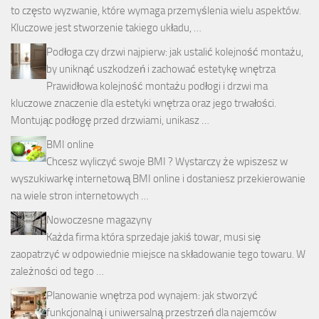
to często wyzwanie, które wymaga przemyślenia wielu aspektów.
Kluczowe jest stworzenie takiego układu, …
Podłoga czy drzwi najpierw: jak ustalić kolejność montażu,
by uniknąć uszkodzeń i zachować estetykę wnętrza
Prawidłowa kolejność montażu podłogi i drzwi ma
kluczowe znaczenie dla estetyki wnętrza oraz jego trwałości.
Montując podłogę przed drzwiami, unikasz …
BMI online
Chcesz wyliczyć swoje BMI ? Wystarczy że wpiszesz w
wyszukiwarkę internetową BMI online i dostaniesz przekierowanie
na wiele stron internetowych …
Nowoczesne magazyny
Każda firma która sprzedaje jakiś towar, musi się
zaopatrzyć w odpowiednie miejsce na składowanie tego towaru. W
zależności od tego …
Planowanie wnętrza pod wynajem: jak stworzyć
funkcjonalną i uniwersalną przestrzeń dla najemców