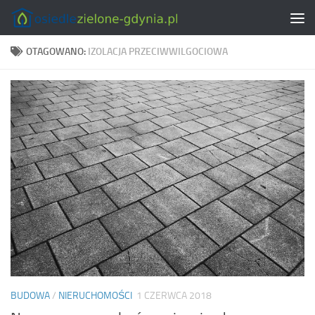
Skip to content
OTAGOWANO:
IZOLACJA PRZECIWWILGOCIOWA
BUDOWA
/
NIERUCHOMOŚCI
1 CZERWCA 2018