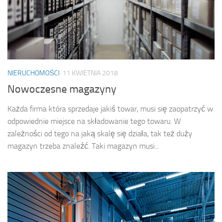
NIERUCHOMOŚCI
11 KWIETNIA 2018
Nowoczesne magazyny
Każda firma która sprzedaje jakiś towar, musi się zaopatrzyć w
odpowiednie miejsce na składowanie tego towaru. W
zależności od tego na jaką skalę się działa, tak też duży
magazyn trzeba znaleźć. Taki magazyn musi...