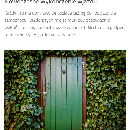
Nowoczesne wykończenie wjazdu
Każdy kto ma dom, zwykle posiada też ogród i podjazd dla
samochodu. Każde z tych miejsc musi być odpowiednio
wykończone, by spełniało swoje zadanie. Jeśli chodzi o podjazd,
to musi on być wyjątkowo starannie...