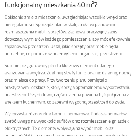
funkcjonalny mieszkania 40 m²?
Dokładnie zmierz mieszkanie, uwzględniając wszelkie wnęki oraz
nieregularności. Sporządź plan w skali, co ułatwi planowanie
rozmieszczenia mebli i sprzętów. Zachowaj precyzyjny zapis
dotyczący wymiarów każdego pomieszczenia, aby móc efektywnie
zaplanować przestrzeń. Ustal, jakie sprzęty oraz meble będą
potrzebne, co pomoże w przemyśleniu organizacji przestrzeni.
Solidnie przygotowany plan to kluczowy element udanego
aranżowania wnętrza. Zdefiniuj strefy funkcjonalne: dzienną, nocną
oraz miejsce do pracy. Przy tworzeniu planu pamiętaj o
praktycznym rozkładzie, który sprzyja optymalnemu wykorzystaniu
przestrzeni. Przykładowo, część dzienna powinna być połączona z
aneksem kuchennym, co zapewni wygodną przestrzeń do życia.
Wykorzystaj różnorodne techniki pomiarowe. Podczas pomiarów
zwróć uwagę na wysokość sufitów oraz rozmieszczenie gniazdek
elektrycznych. Te elementy wpływają na wybór mebli oraz
urządzeń AGD, co sprzyja harmonijnemu planowaniu wnętrza. Im