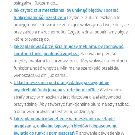
osiągalne. Kluczem do...
Jak czytać rzut mieszkania, by uniknąć błędów i ocenić
funkcjonalność przestrzeni
Czytanie rzutu mieszkania to
umiejętność, która może znacząco wpłynąć na Twoje decyzje
przy zakupie nieruchomości. Często jednak popełniamy błędy,
które prowadzą do...
Jak zaplanować przejścia między meblami, by zachować
komfort i funkcjonalność wnętrza
Planowanie przejść
między meblami to kluczowy krok, który wpływa na komfort i
funkcjonalność wnętrza. Minimalna szerokość przejścia,
wynosząca 60 cm, już sama...
Układ mieszkania pod pracę zdalną: jak wygodnie
wyodrębnić funkcjonalną strefę home office
Wydzielenie
strefy pracy w mieszkaniu jest kluczowe dla efektywności
pracy zdalnej. Aby stworzyć funkcjonalne biuro, należy zadbać
o odpowiedni układ przestrzeni, oddzielając...
Jak zaplanować oświetlenie w mieszkaniu na etapie
urządzania, unikając typowych błędów i dopasowując
światło do funkcji pomieszczeń
Planowanie oświetlenia w