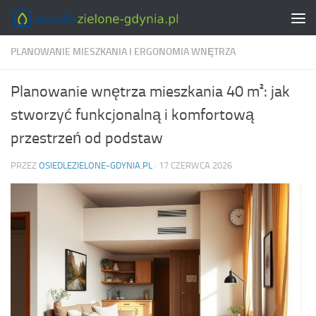
Skip to content
PLANOWANIE MIESZKANIA I ERGONOMIA WNĘTRZA
Planowanie wnętrza mieszkania 40 m²: jak
stworzyć funkcjonalną i komfortową
przestrzeń od podstaw
PRZEZ
OSIEDLEZIELONE-GDYNIA.PL
·
17 CZERWCA 2026