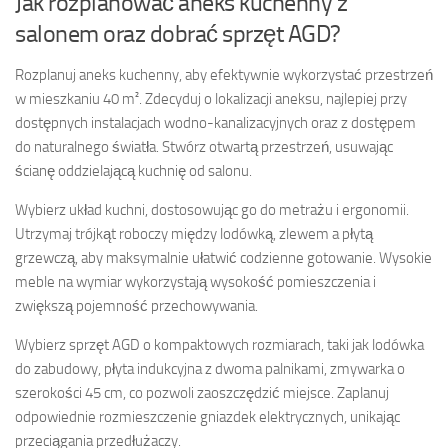
Jak rozplanować aneks kuchenny z
salonem oraz dobrać sprzęt AGD?
Rozplanuj aneks kuchenny, aby efektywnie wykorzystać przestrzeń
w mieszkaniu 40 m². Zdecyduj o lokalizacji aneksu, najlepiej przy
dostępnych instalacjach wodno-kanalizacyjnych oraz z dostępem
do naturalnego światła. Stwórz otwartą przestrzeń, usuwając
ścianę oddzielającą kuchnię od salonu.
Wybierz układ kuchni, dostosowując go do metrażu i ergonomii.
Utrzymaj trójkąt roboczy między lodówką, zlewem a płytą
grzewczą, aby maksymalnie ułatwić codzienne gotowanie. Wysokie
meble na wymiar wykorzystają wysokość pomieszczenia i
zwiększą pojemność przechowywania.
Wybierz sprzęt AGD o kompaktowych rozmiarach, taki jak lodówka
do zabudowy, płyta indukcyjna z dwoma palnikami, zmywarka o
szerokości 45 cm, co pozwoli zaoszczędzić miejsce. Zaplanuj
odpowiednie rozmieszczenie gniazdek elektrycznych, unikając
przeciągania przedłużaczy.