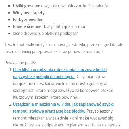
Płytki gresowe
o wysokim współczynniku ścieralności
Winylowe tapety
Farby zmywalne
Panele ścienne
i blaty imitujące marmur
Jasne drewno lub płytki na podłogach
Trwałe materiały nie tylko zachowują estetykę przez długie lata, ale
także ułatwiają przeprowadzki oraz ponowne aranżacje.
Powiązane posty:
Checklista urządzania mieszkania: kluczowe kroki i
najczęstsze pułapki do uniknięcia
Decydując się na
urządzenie mieszkania, wiele osób często gubi się w
szczegółach, które mogą zaważyć na końcowym efekcie.
Kluczowymi krokami, które powinny...
Urządzanie mieszkania w 7 dni: jak zaplanować szybki
remont i stylową aranżację bez błędów
Przyspieszony
remont mieszkania w zaledwie 7 dni może wydawać się
niemożliwy, ale z odpowiednim planem jest to jak najbardziej