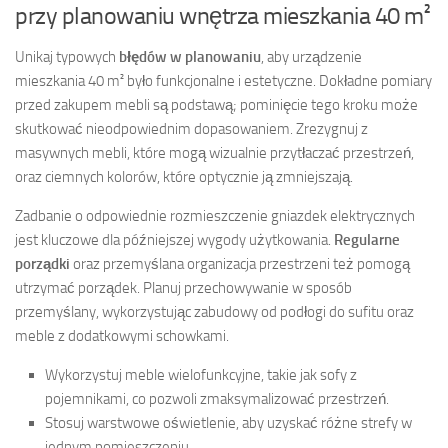
przy planowaniu wnętrza mieszkania 40 m²
Unikaj typowych
błędów w planowaniu
, aby urządzenie
mieszkania 40 m² było funkcjonalne i estetyczne. Dokładne pomiary
przed zakupem mebli są podstawą; pominięcie tego kroku może
skutkować nieodpowiednim dopasowaniem. Zrezygnuj z
masywnych mebli, które mogą wizualnie przytłaczać przestrzeń,
oraz ciemnych kolorów, które optycznie ją zmniejszają.
Zadbanie o odpowiednie rozmieszczenie gniazdek elektrycznych
jest kluczowe dla późniejszej wygody użytkowania.
Regularne
porządki
oraz przemyślana organizacja przestrzeni też pomogą
utrzymać porządek. Planuj przechowywanie w sposób
przemyślany, wykorzystując zabudowy od podłogi do sufitu oraz
meble z dodatkowymi schowkami.
Wykorzystuj meble wielofunkcyjne, takie jak sofy z
pojemnikami, co pozwoli zmaksymalizować przestrzeń.
Stosuj warstwowe oświetlenie, aby uzyskać różne strefy w
jednym pomieszczeniu.