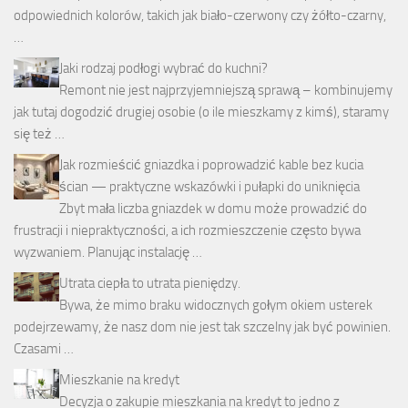
odpowiednich kolorów, takich jak biało-czerwony czy żółto-czarny,
…
Jaki rodzaj podłogi wybrać do kuchni?
Remont nie jest najprzyjemniejszą sprawą – kombinujemy
jak tutaj dogodzić drugiej osobie (o ile mieszkamy z kimś), staramy
się też …
Jak rozmieścić gniazdka i poprowadzić kable bez kucia
ścian — praktyczne wskazówki i pułapki do uniknięcia
Zbyt mała liczba gniazdek w domu może prowadzić do
frustracji i niepraktyczności, a ich rozmieszczenie często bywa
wyzwaniem. Planując instalację …
Utrata ciepła to utrata pieniędzy.
Bywa, że mimo braku widocznych gołym okiem usterek
podejrzewamy, że nasz dom nie jest tak szczelny jak być powinien.
Czasami …
Mieszkanie na kredyt
Decyzja o zakupie mieszkania na kredyt to jedno z