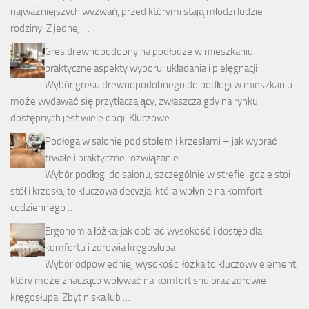
najważniejszych wyzwań, przed którymi stają młodzi ludzie i
rodziny. Z jednej …
Gres drewnopodobny na podłodze w mieszkaniu –
praktyczne aspekty wyboru, układania i pielęgnacji
Wybór gresu drewnopodobnego do podłogi w mieszkaniu
może wydawać się przytłaczający, zwłaszcza gdy na rynku
dostępnych jest wiele opcji. Kluczowe …
Podłoga w salonie pod stołem i krzesłami – jak wybrać
trwałe i praktyczne rozwiązanie
Wybór podłogi do salonu, szczególnie w strefie, gdzie stoi
stół i krzesła, to kluczowa decyzja, która wpłynie na komfort
codziennego …
Ergonomia łóżka: jak dobrać wysokość i dostęp dla
komfortu i zdrowia kręgosłupa
Wybór odpowiedniej wysokości łóżka to kluczowy element,
który może znacząco wpływać na komfort snu oraz zdrowie
kręgosłupa. Zbyt niska lub …