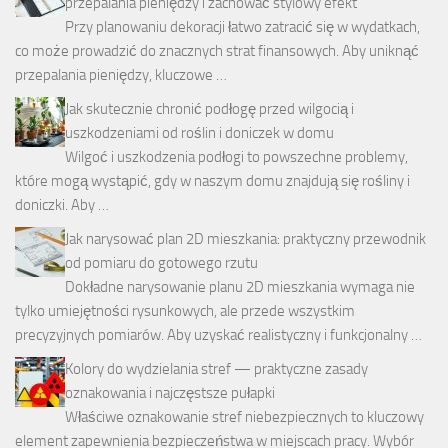
przepalania pieniędzy i zachować stylowy efekt
Przy planowaniu dekoracji łatwo zatracić się w wydatkach,
co może prowadzić do znacznych strat finansowych. Aby uniknąć
przepalania pieniędzy, kluczowe …
Jak skutecznie chronić podłogę przed wilgocią i
uszkodzeniami od roślin i doniczek w domu
Wilgoć i uszkodzenia podłogi to powszechne problemy,
które mogą wystąpić, gdy w naszym domu znajdują się rośliny i
doniczki. Aby …
Jak narysować plan 2D mieszkania: praktyczny przewodnik
od pomiaru do gotowego rzutu
Dokładne narysowanie planu 2D mieszkania wymaga nie
tylko umiejętności rysunkowych, ale przede wszystkim
precyzyjnych pomiarów. Aby uzyskać realistyczny i funkcjonalny …
Kolory do wydzielania stref — praktyczne zasady
oznakowania i najczęstsze pułapki
Właściwe oznakowanie stref niebezpiecznych to kluczowy
element zapewnienia bezpieczeństwa w miejscach pracy. Wybór