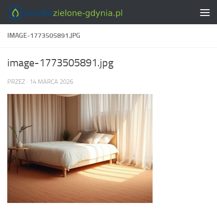
Skip to content
IMAGE-1773505891.JPG
image-1773505891.jpg
PRZEZ
·
14 MARCA 2026