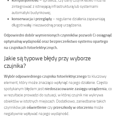
kompatybilność
– sprawdź, czy dany czujnik łatwo można
zintegrować z istniejącą infrastrukturą lub systemami
automatyki budynkowej,
konserwacja i przeglądy
– regularne działania zapewniają
długotrwałą i niezawodną pracę urządzenia.
Odpowiedni dobór wymienionych czynników pozwoli Ci osiągnąć
optymalną wydajność oraz bezpieczeństwo systemu opartego
na czujnikach fotoelektrycznych.
Jakie są typowe błędy przy wyborze
czujnika?
Wybór odpowiedniego czujnika fotoelektrycznego
to kluczowy
element, który może znacząco wpłynąć na jego działanie. Często
spotykanym błędem jest
niedoszacowanie zasięgu urządzenia
, co
w rezultacie prowadzi do sytuacji, w której czujnik nie wykrywa
obiektów w istotnych miejscach. Dodatkowo, zaniedbanie takich
czynników jak
oświetlenie
czy
przeszkody w otoczeniu
może
negatywnie wpływać na jego wydajność.