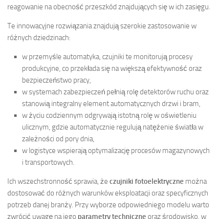
reagowanie na obecność przeszkód znajdujących się w ich zasięgu.
Te innowacyjne rozwiązania znajdują szerokie zastosowanie w
różnych dziedzinach:
w przemyśle automatyka, czujniki te monitorują procesy
produkcyjne, co przekłada się na większą efektywność oraz
bezpieczeństwo pracy,
w systemach zabezpieczeń pełnią rolę detektorów ruchu oraz
stanowią integralny element automatycznych drzwi i bram,
w życiu codziennym odgrywają istotną rolę w oświetleniu
ulicznym, gdzie automatycznie regulują natężenie światła w
zależności od pory dnia,
w logistyce wspierają optymalizację procesów magazynowych
i transportowych.
Ich wszechstronność sprawia, że
czujniki fotoelektryczne
można
dostosować do różnych warunków eksploatacji oraz specyficznych
potrzeb danej branży. Przy wyborze odpowiedniego modelu warto
zwrócić uwagę na jego
parametry techniczne
oraz środowisko, w