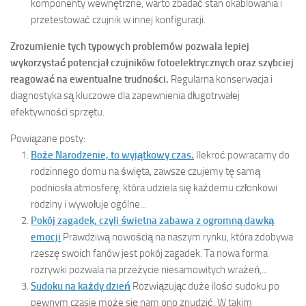
komponenty wewnętrzne, warto zbadać stan okablowania i
przetestować czujnik w innej konfiguracji.
Zrozumienie tych typowych problemów pozwala lepiej
wykorzystać potencjał czujników fotoelektrycznych oraz szybciej
reagować na ewentualne trudności.
Regularna konserwacja i
diagnostyka są kluczowe dla zapewnienia długotrwałej
efektywności sprzętu.
Powiązane posty:
Boże Narodzenie, to wyjątkowy czas.
Ilekroć powracamy do
rodzinnego domu na święta, zawsze czujemy tę samą
podniosła atmosferę, która udziela się każdemu członkowi
rodziny i wywołuje ogólne...
Pokój zagadek, czyli świetna zabawa z ogromną dawką
emocji
Prawdziwą nowością na naszym rynku, która zdobywa
rzeszę swoich fanów jest pokój zagadek. Ta nowa forma
rozrywki pozwala na przeżycie niesamowitych wrażeń,...
Sudoku na każdy dzień
Rozwiązując duże ilości sudoku po
pewnym czasie może się nam ono znudzić. W takim