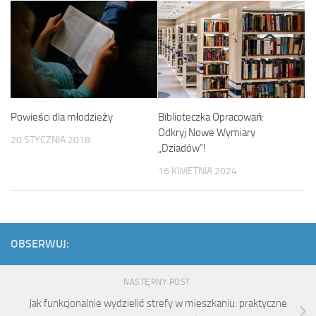
Powieści dla młodzieży
Biblioteczka Opracowań:
Odkryj Nowe Wymiary
20 STYCZNIA 2018
„Dziadów”!
16 KWIETNIA 2024
OBSERWUJ:
NASTĘPNY POST
Jak funkcjonalnie wydzielić strefy w mieszkaniu: praktyczne