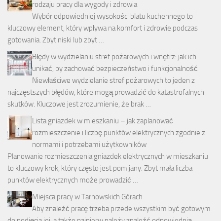
rodzaju pracy dla wygody i zdrowia
Wybór odpowiedniej wysokości blatu kuchennego to
kluczowy element, który wpływa na komfort i zdrowie podczas
gotowania. Zbyt niski lub zbyt …
Błędy w wydzielaniu stref pożarowych i wnętrz: jak ich
unikać, by zachować bezpieczeństwo i funkcjonalność
Niewłaściwe wydzielanie stref pożarowych to jeden z
najczęstszych błędów, które mogą prowadzić do katastrofalnych
skutków. Kluczowe jest zrozumienie, że brak …
Lista gniazdek w mieszkaniu – jak zaplanować
rozmieszczenie i liczbę punktów elektrycznych zgodnie z
normami i potrzebami użytkowników
Planowanie rozmieszczenia gniazdek elektrycznych w mieszkaniu
to kluczowy krok, który często jest pomijany. Zbyt mała liczba
punktów elektrycznych może prowadzić …
Miejsca pracy w Tarnowskich Górach
Aby znaleźć pracę trzeba przede wszystkim być gotowym
do podjęcia jej, a także najpierw należy znaleźć odpowiednią