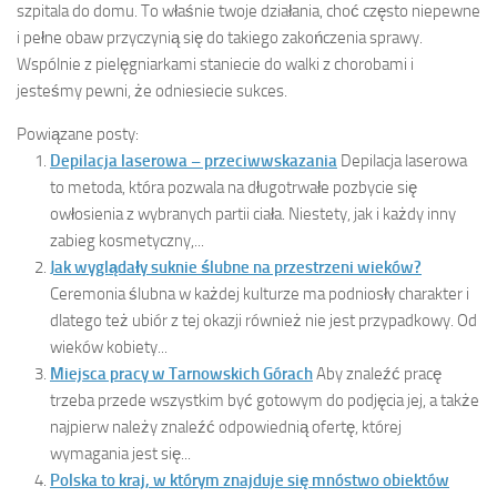
szpitala do domu. To właśnie twoje działania, choć często niepewne
i pełne obaw przyczynią się do takiego zakończenia sprawy.
Wspólnie z pielęgniarkami staniecie do walki z chorobami i
jesteśmy pewni, że odniesiecie sukces.
Powiązane posty:
Depilacja laserowa – przeciwwskazania
Depilacja laserowa
to metoda, która pozwala na długotrwałe pozbycie się
owłosienia z wybranych partii ciała. Niestety, jak i każdy inny
zabieg kosmetyczny,...
Jak wyglądały suknie ślubne na przestrzeni wieków?
Ceremonia ślubna w każdej kulturze ma podniosły charakter i
dlatego też ubiór z tej okazji również nie jest przypadkowy. Od
wieków kobiety...
Miejsca pracy w Tarnowskich Górach
Aby znaleźć pracę
trzeba przede wszystkim być gotowym do podjęcia jej, a także
najpierw należy znaleźć odpowiednią ofertę, której
wymagania jest się...
Polska to kraj, w którym znajduje się mnóstwo obiektów