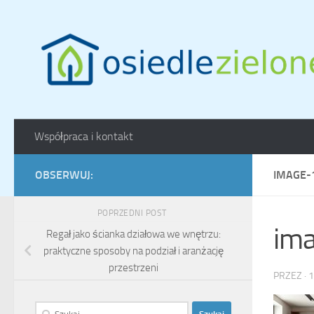
Skip to content
Współpraca i kontakt
OBSERWUJ:
IMAGE-
POPRZEDNI POST
im
Regał jako ścianka działowa we wnętrzu:
praktyczne sposoby na podział i aranżację
przestrzeni
PRZEZ
·
1
Szukaj: