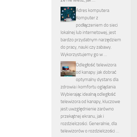
że nie wiesz, jak …
Adres komputera
Komputer z
podłączeniem do sieci
lokalnej lub internetowej, jest
bardzo przydatnym narzędziem
do pracy, nauki czy zabawy.
Wykorzystujemy go w …
Odległość telewizora
od kanapy: jak dobrać
optymalny dystans dla
zdrowia i komfortu oglądania
Wybierając idealną odległość
telewizora od kanapy, kluczowe
jest uwzględnienie zarówno
przekątnej ekranu, jak i
rozdzielczości. Generalnie, dla
telewizorów o rozdzielczości …