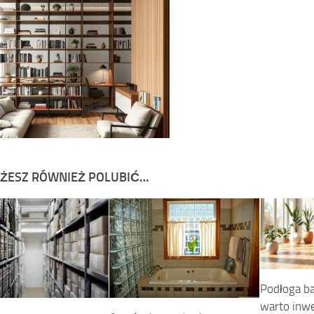
ŻESZ RÓWNIEŻ POLUBIĆ…
Podłoga b
warto inwe