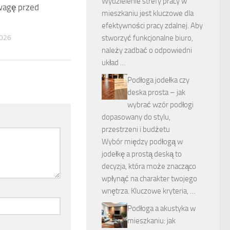
Wydzielenie strefy pracy w
wagę przed
mieszkaniu jest kluczowe dla
efektywności pracy zdalnej. Aby
026
stworzyć funkcjonalne biuro,
należy zadbać o odpowiedni
układ …
Podłoga jodełka czy
deska prosta – jak
wybrać wzór podłogi
dopasowany do stylu,
przestrzeni i budżetu
Wybór między podłogą w
jodełkę a prostą deską to
decyzja, która może znacząco
wpłynąć na charakter twojego
wnętrza. Kluczowe kryteria, …
Podłoga a akustyka w
mieszkaniu: jak