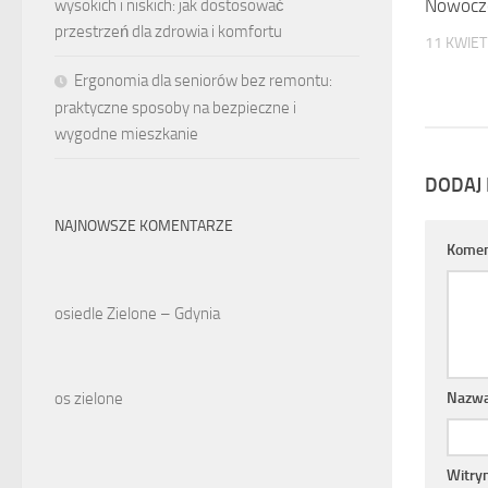
Nowocz
wysokich i niskich: jak dostosować
przestrzeń dla zdrowia i komfortu
11 KWIET
Ergonomia dla seniorów bez remontu:
praktyczne sposoby na bezpieczne i
wygodne mieszkanie
DODAJ
NAJNOWSZE KOMENTARZE
Komen
osiedle Zielone – Gdynia
os zielone
Nazw
Witry