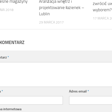
Aranżacja wnętrz i
esne magazyny
zwrócić u
projektowanie łazienek –
wyborem?
NIA 2018
Lublin
17 MARCA 2
29 MARCA 2017
 KOMENTARZ
tarz
*
a
*
Adres email
*
na internetowa