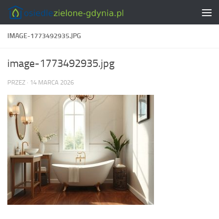
Skip to content
IMAGE-1773492935.JPG
image-1773492935.jpg
PRZEZ
·
14 MARCA 2026