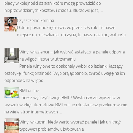
błędy w kolejności działań, które mogą prowadzić do
nieprzewidzianych kosztów i chaosu. Kluczowe jest, …
Czyszczenie komina
O dom powinno się troszczyć przez cały rok. To nasze
miejsce do mieszkania i do życia, to nasza oaza prywatności
…
Winyl w łazience – jak wybrać estetyczne panele odporne
na wilgoć i łatwe w utrzymaniu
Panele winylowe to doskonały wybór do łazienki, łączący
estetykę i funkcjonalność. Wybierając panele, zwróć uwagę na ich
odporność na wilgoć …
BMI online
Chcesz wyliczyć swoje BMI ? Wystarczy że wpiszesz w
wyszukiwarkę internetową BMI online i dostaniesz przekierowanie
na wiele stron internetowych …
Winyl w kuchni: kiedy warto wybrać panele i jak uniknąć
typowych problemów użytkowania