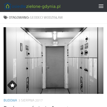
Skip to content
OTAGOWANO:
GEODECI WODZISŁAW
BUDOWA
3 SIERPNIA 2017