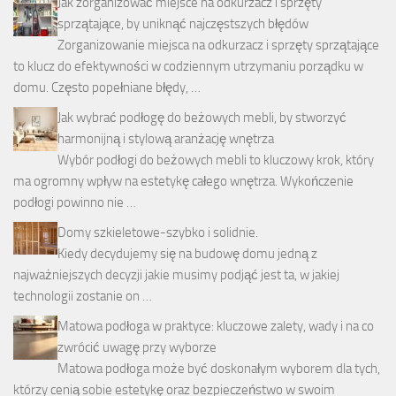
Jak zorganizować miejsce na odkurzacz i sprzęty
sprzątające, by uniknąć najczęstszych błędów
Zorganizowanie miejsca na odkurzacz i sprzęty sprzątające
to klucz do efektywności w codziennym utrzymaniu porządku w
domu. Często popełniane błędy, …
Jak wybrać podłogę do beżowych mebli, by stworzyć
harmonijną i stylową aranżację wnętrza
Wybór podłogi do beżowych mebli to kluczowy krok, który
ma ogromny wpływ na estetykę całego wnętrza. Wykończenie
podłogi powinno nie …
Domy szkieletowe-szybko i solidnie.
Kiedy decydujemy się na budowę domu jedną z
najważniejszych decyzji jakie musimy podjąć jest ta, w jakiej
technologii zostanie on …
Matowa podłoga w praktyce: kluczowe zalety, wady i na co
zwrócić uwagę przy wyborze
Matowa podłoga może być doskonałym wyborem dla tych,
którzy cenią sobie estetykę oraz bezpieczeństwo w swoim