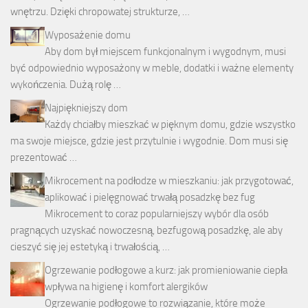
wnętrzu. Dzięki chropowatej strukturze, …
Wyposażenie domu
Aby dom był miejscem funkcjonalnym i wygodnym, musi
być odpowiednio wyposażony w meble, dodatki i ważne elementy
wykończenia. Dużą rolę …
Najpiękniejszy dom
Każdy chciałby mieszkać w pięknym domu, gdzie wszystko
ma swoje miejsce, gdzie jest przytulnie i wygodnie. Dom musi się
prezentować …
Mikrocement na podłodze w mieszkaniu: jak przygotować,
aplikować i pielęgnować trwałą posadzkę bez fug
Mikrocement to coraz popularniejszy wybór dla osób
pragnących uzyskać nowoczesną, bezfugową posadzkę, ale aby
cieszyć się jej estetyką i trwałością, …
Ogrzewanie podłogowe a kurz: jak promieniowanie ciepła
wpływa na higienę i komfort alergików
Ogrzewanie podłogowe to rozwiązanie, które może