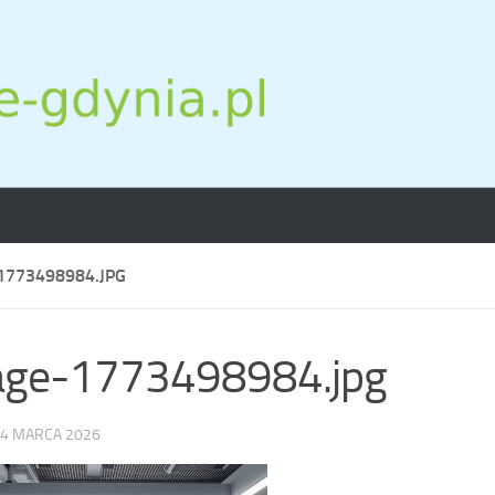
1773498984.JPG
age-1773498984.jpg
4 MARCA 2026