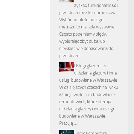
zyskać funkcjonalność i
przestrzeń bez kompromisów
Wybór mebli do małego
metrażu to nie lada wyzwanie.
Często popełniamy błędy,
wybierając zbyt dużą lub
niewłaściwie dopasowaną do
przestrzeni …
Usługi glazurnicze –
układanie glazury i inne
usługi budowlane w Warszawie
W dzisiejszych czasach na rynku
istnieje wiele firm budowlano-
remontowych, które oferują
układanie glazury i inne usługi
budowlane w Warszawie.
Pracują …
Adres komputera