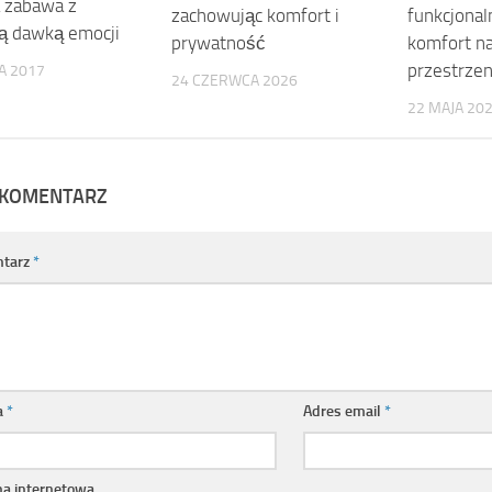
 zabawa z
zachowując komfort i
funkcjonaln
ą dawką emocji
prywatność
komfort na
przestrzen
A 2017
24 CZERWCA 2026
22 MAJA 20
 KOMENTARZ
tarz
*
a
*
Adres email
*
na internetowa