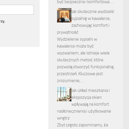
być bezpieczna i komfortowa …
Jak skutecznie wydzielić
sypialnię w kawalerce,
zy.
zachowując komfort i
prywatność
Wydzielenie sypialni w
kawalerce może być
wyzwaniem, ale istnieje wiele
skutecznych metod, które
pozwolą stworzyć funkcjonalną
przestrzeń. Kluczowe jest
zrozumienie, …
Jak układ mieszkania i
ekspozycja okien
wpływają na komfort
nasłonecznienia i użytkowanie
wnętrz
Zbyt często zapominamy, że