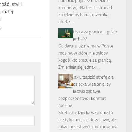
dorabiać poprzez udzielanie
ość, styl i
korepetycji. Na takich stronach
 małej
znajdziemy bardzo szeroką
i
ofertę …
26
Praca za granicą – gdzie
jechać?
Od dawna już nie ma w Polsce
rodziny, w której nie byłoby
kogoś, kto pracuje za granicą.
Zmieniają się jednak …
Jak urządzić strefę dla
dziecka w salonie, by
łączyła zabawę,
bezpieczeństwo i komfort
rodziny
Strefa dla dziecka w salonie to
nie tylko miejsce do zabawy, ale
także przestrzeń, która powinna