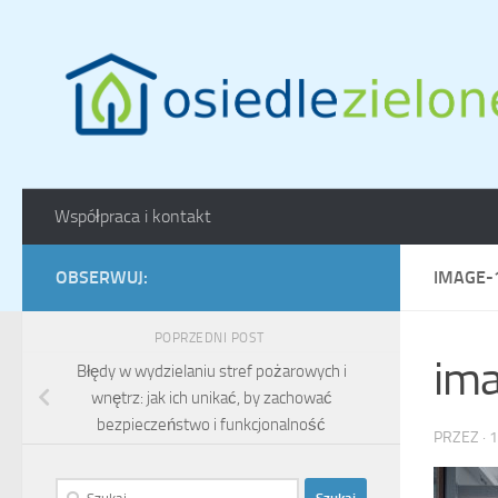
Skip to content
Współpraca i kontakt
OBSERWUJ:
IMAGE-
POPRZEDNI POST
im
Błędy w wydzielaniu stref pożarowych i
wnętrz: jak ich unikać, by zachować
bezpieczeństwo i funkcjonalność
PRZEZ
·
1
Szukaj: