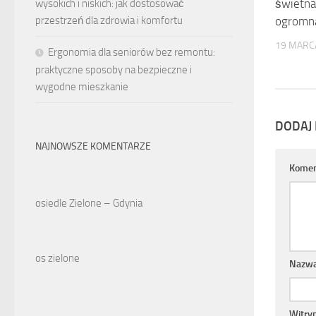
świetna
wysokich i niskich: jak dostosować
przestrzeń dla zdrowia i komfortu
ogromn
19 MARC
Ergonomia dla seniorów bez remontu:
praktyczne sposoby na bezpieczne i
wygodne mieszkanie
DODAJ
NAJNOWSZE KOMENTARZE
Komen
osiedle Zielone – Gdynia
os zielone
Nazw
Witry