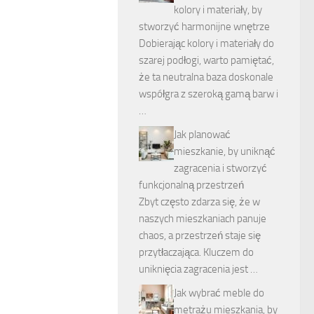
kolory i materiały, by
stworzyć harmonijne wnętrze
Dobierając kolory i materiały do
szarej podłogi, warto pamiętać,
że ta neutralna baza doskonale
współgra z szeroką gamą barw i
…
Jak planować
mieszkanie, by uniknąć
zagracenia i stworzyć
funkcjonalną przestrzeń
Zbyt często zdarza się, że w
naszych mieszkaniach panuje
chaos, a przestrzeń staje się
przytłaczająca. Kluczem do
uniknięcia zagracenia jest …
Jak wybrać meble do
metrażu mieszkania, by