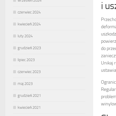
wrzesień 2024
i u
czerwiec 2024
Przecho
kwiecień 2024
deform
uszkodz
luty 2024
powierz
do prze
grudzień 2023
zaniecz
lipiec 2023
Unikaj 
ustawia
czerwiec 2023
Ogranic
maj 2023
Regular
grudzień 2021
problem
winylow
kwiecień 2021