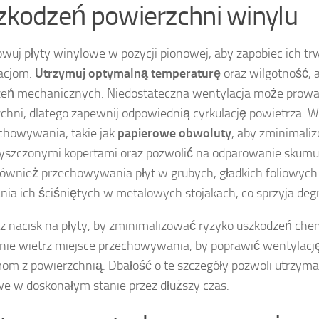
szkodzeń powierzchni winylu
wuj płyty winylowe w pozycji pionowej, aby zapobiec ich t
acjom.
Utrzymuj optymalną temperaturę
oraz wilgotność, 
eń mechanicznych. Niedostateczna wentylacja może prowad
chni, dlatego zapewnij odpowiednią cyrkulację powietrza. W
chowywania, takie jak
papierowe obwoluty
, aby zminimali
yszczonymi kopertami oraz pozwolić na odparowanie skum
również przechowywania płyt w grubych, gładkich foliowych 
nia ich ściśniętych w metalowych stojakach, co sprzyja degr
z nacisk na płyty, by zminimalizować ryzyko uszkodzeń che
nie wietrz miejsce przechowywania, by poprawić wentylację
om z powierzchnią. Dbałość o te szczegóły pozwoli utrzyma
e w doskonałym stanie przez dłuższy czas.