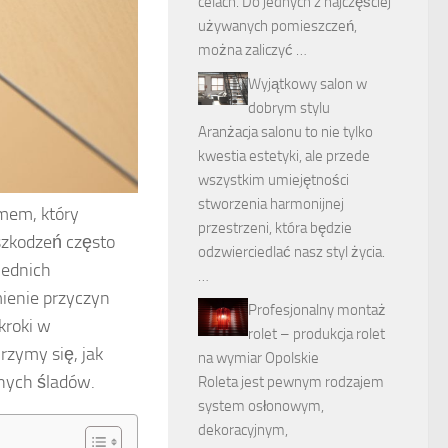
celach. Do jednych z najczęściej
używanych pomieszczeń,
można zaliczyć …
Wyjątkowy salon w
dobrym stylu
Aranżacja salonu to nie tylko
kwestia estetyki, ale przede
wszystkim umiejętności
stworzenia harmonijnej
mem, który
przestrzeni, która będzie
szkodzeń często
odzwierciedlać nasz styl życia.
iednich
…
mienie przyczyn
Profesjonalny montaż
kroki w
rolet – produkcja rolet
rzymy się, jak
na wymiar Opolskie
znych śladów.
Roleta jest pewnym rodzajem
system osłonowym,
dekoracyjnym,