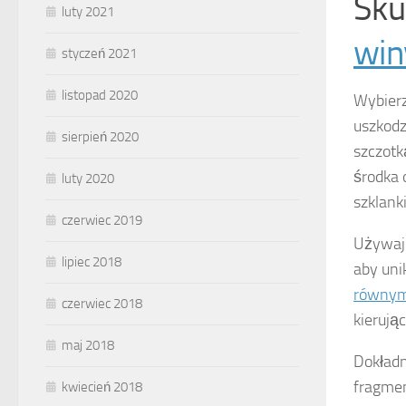
Sku
luty 2021
win
styczeń 2021
listopad 2020
Wybier
uszkodz
sierpień 2020
szczotk
środka 
luty 2020
szklank
czerwiec 2019
Używaj 
lipiec 2018
aby uni
równymi
czerwiec 2018
kierują
maj 2018
Dokładn
fragmen
kwiecień 2018