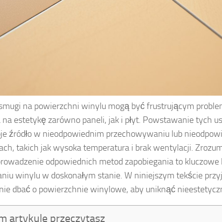
 smugi na powierzchni winylu mogą być frustrującym proble
na estetykę zarówno paneli, jak i płyt. Powstawanie tych u
je źródło w nieodpowiednim przechowywaniu lub nieodpow
ch, takich jak wysoka temperatura i brak wentylacji. Zrozu
rowadzenie odpowiednich metod zapobiegania to kluczowe 
niu winylu w doskonałym stanie. W niniejszym tekście przyj
nie dbać o powierzchnie winylowe, aby uniknąć nieestetyc
m artykule przeczytasz