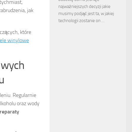
tychmiast,
najważniejszych decyzji jakie
zabrudzenia, jak
musimy podjąć jest ta, w jakiej
technologii zostanie on …
zących, które
ele winylowe
lowych
u
leniu. Regularnie
alkoholu oraz wody
reparaty