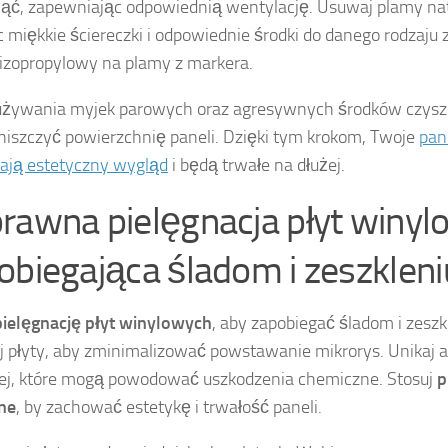
ć, zapewniając odpowiednią wentylację. Usuwaj plamy na
c miękkie ściereczki i odpowiednie środki do danego rodzaju 
 izopropylowy na plamy z markera.
używania myjek parowych oraz agresywnych środków czyszc
iszczyć powierzchnię paneli. Dzięki tym krokom, Twoje
pan
ają estetyczny wygląd
i będą trwałe na dłużej.
rawna pielęgnacja płyt winy
obiegająca śladom i zeszkleni
pielęgnację płyt winylowych
, aby zapobiegać śladom i zeszk
j płyty, aby zminimalizować powstawanie mikrorys. Unikaj 
j, które mogą powodować uszkodzenia chemiczne. Stosuj
p
ne
, by zachować estetykę i trwałość paneli.