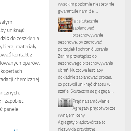
wysokim poziomie niestety nie
gwarantuje nam, że …
Jak skutecznie
rwałym
zaplanować
aby uniknąć
przechowywanie
zić do zeszklenia
sezonowe, by zachować
ybieraj materiały
porządek i ochronić ubrania
zować kontakt z
Zanim przystąpisz do
ulowanych oparów.
sezonowego przechowywania
ubrań, kluczowe jest, aby
kopertach i
dokładnie zaplanować proces,
adacji chemicznej.
co pozwoli uniknąć chaosu w
szafie. Skuteczna segregacja …
micznych.
 i zapobiec
Prąd na zamówienie.
Agregaty prądotwórcze
ć panele
wynajem: ceny
Agregaty prądotwórcze to
niezwykle przydatne