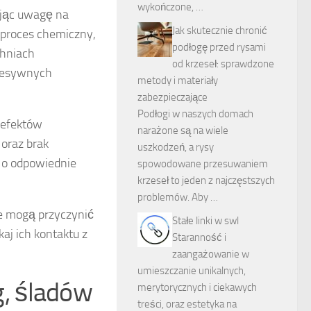
wykończone, …
ając uwagę na
Jak skutecznie chronić
 proces chemiczny,
podłogę przed rysami
chniach
od krzeseł: sprawdzone
gresywnych
metody i materiały
zabezpieczające
Podłogi w naszych domach
 efektów
narażone są na wiele
oraz brak
uszkodzeń, a rysy
 o odpowiednie
spowodowane przesuwaniem
krzeseł to jeden z najczęstszych
problemów. Aby …
re mogą przyczynić
Stałe linki w swl
aj ich kontaktu z
Staranność i
zaangażowanie w
umieszczanie unikalnych,
, śladów
merytorycznych i ciekawych
treści, oraz estetyka na