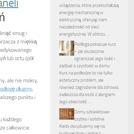
aneli
urządzenia, które przekształcają
energię mechaniczną w
ń
elektryczną, oferując nam
niezależność od sieci
iknąć smug i
energetycznej. W obliczu …
urzacza z miękką
Podłoga pokazuje kurz
i dedykowanego
– jak skutecznie
ń lub octu (pół
ograniczać jego ilość i
zadbać o czystość w domu
Kurz na podłodze to nie tylko
y, ale nie mokry,
estetyczny problem, ale
również zagrożenie dla zdrowia,
odłogę długimi,
zwłaszcza dla osób z alergiami.
alszego punktu i
Jego obecność …
Domy szkieletowe-
u każdego
szybko i solidnie.
Kiedy decydujemy się na
ze całkowicie
budowę domu jedną z