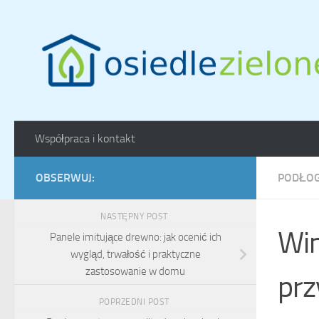
Skip to content
Współpraca i kontakt
OBSERWUJ:
PODŁOG
NASTĘPNY POST
Win
Panele imitujące drewno: jak ocenić ich
wygląd, trwałość i praktyczne
zastosowanie w domu
prz
POPRZEDNI POST