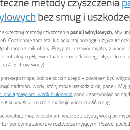
teczne metody czyszczenia
p
ylowych
bez smug i uszkodze
z skuteczną metodę czyszczenia
paneli winylowych
, aby un
eń. Codziennie zamiataj lub odkurzaj podłogę, używając odk
ą lub mopa z mikrofibry. Przygotuj roztwór myjący z wody 
o neutralnym pH, ewentualnie rozcieńczonego płynu do naczy
i na 4-5 litrów wody).
płaskiego mopa, dobrze odciśniętego – powinien być wilgotn
knąć nadmiaru wody, który może uszkodzić klej paneli. Myj
p
 pociągnięciami wzdłuż ułożenia
paneli, zaczynając od najd
c się ku wyjściu, co zminimalizuje widoczność smug.
ie wypłucz mop w osobnym wiadrze z czystą wodą po myci
tu i ponownie zanurz w roztworze myjącym. Pozwól podłod