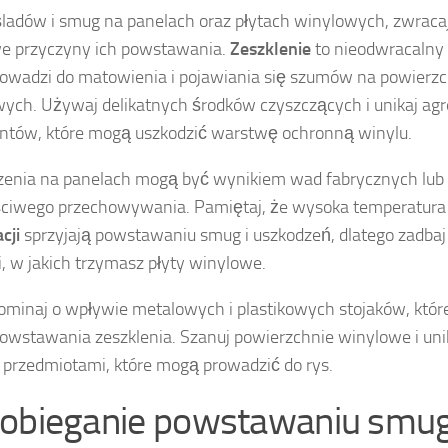
śladów i smug na panelach oraz płytach winylowych, zwrac
e przyczyny ich powstawania.
Zeszklenie
to nieodwracalny
rowadzi do matowienia i pojawiania się szumów na powierz
ych. Używaj delikatnych środków czyszczących i unikaj a
ntów, które mogą uszkodzić warstwę ochronną winylu.
enia na panelach mogą być wynikiem wad fabrycznych lub
ciwego przechowywania. Pamiętaj, że wysoka temperatura 
cji
sprzyjają powstawaniu smug i uszkodzeń, dlatego zadbaj
, w jakich trzymasz płyty winylowe.
ominaj o wpływie metalowych i plastikowych stojaków, któ
powstawania zeszklenia. Szanuj powierzchnie winylowe i unik
 przedmiotami, które mogą prowadzić do rys.
obieganie powstawaniu smug