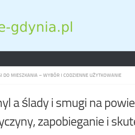
I DO MIESZKANIA – WYBÓR I CODZIENNE UŻYTKOWANIE
yl a ślady i smugi na powie
yczyny, zapobieganie i sku