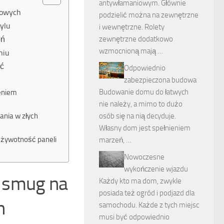
antywłamaniowym. Głównie
lowych
podzielić można na zewnętrzne
ylu
i wewnętrzne. Rolety
eń
zewnętrzne dodatkowo
wzmocnioną mają …
niu
ać
Odpowiednio
zabezpieczona budowa
Budowanie domu do łatwych
zeniem
nie należy, a mimo to dużo
ania w złych
osób się na nią decyduje.
Własny dom jest spełnieniem
 żywotność paneli
marzeń, …
Nowoczesne
wykończenie wjazdu
i smug na
Każdy kto ma dom, zwykle
posiada też ogród i podjazd dla
h
samochodu. Każde z tych miejsc
musi być odpowiednio