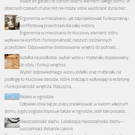
Wjazd do garażu to bardzo ważny element całego domu. W
obecnych czasach chyba nikt nie może sobie wyobrazić życia bez …
Ergonomia w mieszkaniu: jak zaprojektować funkcjonalną i
komfortową przestrzeń dla całej rodziny
Ergonomia w mieszkaniu to kluczowy element, który
wpływa na komfort i funkcjonalność naszych codziennych
przestrzeni. Odpowiednie dostosowanie wnętrz do potrzeb …
Jodełka na podłodze: wybór wzoru i materiału dopasowany
do stylu i funkcji wnętrza
Wybór odpowiedniego wzoru jodełki oraz materiału na
podłogę to kluczowe decyzje, które znacząco wpływają na estetykę
i funkcjonalność wnętrza. Klasyczna, …
Relaks w ogrodzie
Człowiek chce się po pracy zrelaksować w swoim własnym
domu, a gdy pogoda dopisuje także w ogrodzie, jeśli taki posiada. …
Nieszczelność dachu. Lokalizacja nieszczelności dachu –
uszczelniacz dekarski Lakma