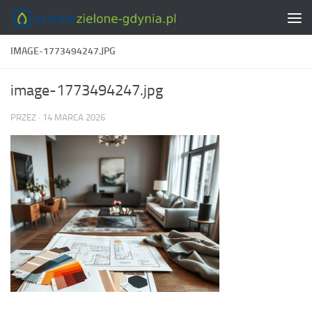
Skip to content
IMAGE-1773494247.JPG
image-1773494247.jpg
PRZEZ
·
14 MARCA 2026