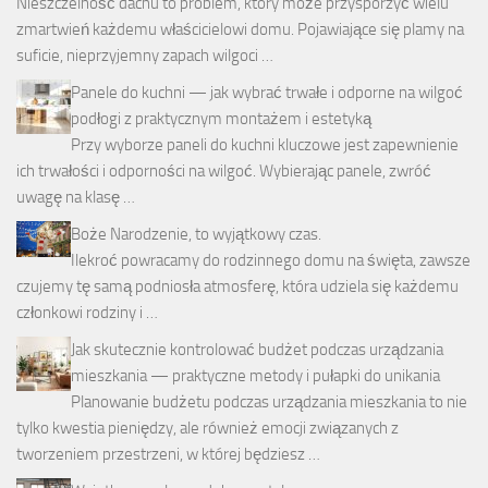
Nieszczelność dachu to problem, który może przysporzyć wielu
zmartwień każdemu właścicielowi domu. Pojawiające się plamy na
suficie, nieprzyjemny zapach wilgoci …
Panele do kuchni — jak wybrać trwałe i odporne na wilgoć
podłogi z praktycznym montażem i estetyką
Przy wyborze paneli do kuchni kluczowe jest zapewnienie
ich trwałości i odporności na wilgoć. Wybierając panele, zwróć
uwagę na klasę …
Boże Narodzenie, to wyjątkowy czas.
Ilekroć powracamy do rodzinnego domu na święta, zawsze
czujemy tę samą podniosła atmosferę, która udziela się każdemu
członkowi rodziny i …
Jak skutecznie kontrolować budżet podczas urządzania
mieszkania — praktyczne metody i pułapki do unikania
Planowanie budżetu podczas urządzania mieszkania to nie
tylko kwestia pieniędzy, ale również emocji związanych z
tworzeniem przestrzeni, w której będziesz …