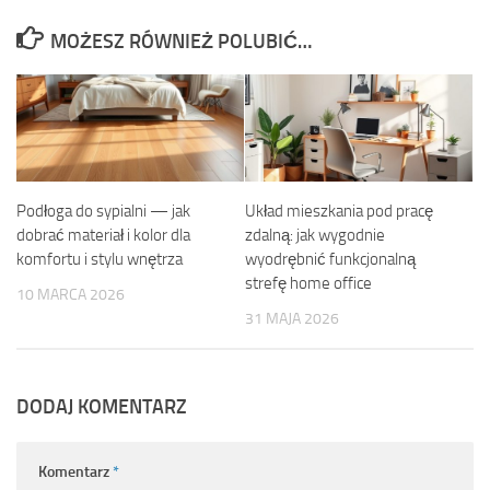
MOŻESZ RÓWNIEŻ POLUBIĆ…
Podłoga do sypialni — jak
Układ mieszkania pod pracę
dobrać materiał i kolor dla
zdalną: jak wygodnie
komfortu i stylu wnętrza
wyodrębnić funkcjonalną
strefę home office
10 MARCA 2026
31 MAJA 2026
DODAJ KOMENTARZ
Komentarz
*