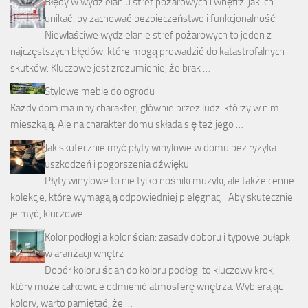
Błędy w wydzielaniu stref pożarowych i wnętrz: jak ich
unikać, by zachować bezpieczeństwo i funkcjonalność
Niewłaściwe wydzielanie stref pożarowych to jeden z
najczęstszych błędów, które mogą prowadzić do katastrofalnych
skutków. Kluczowe jest zrozumienie, że brak …
Stylowe meble do ogrodu
Każdy dom ma inny charakter, głównie przez ludzi którzy w nim
mieszkają. Ale na charakter domu składa się też jego …
Jak skutecznie myć płyty winylowe w domu bez ryzyka
uszkodzeń i pogorszenia dźwięku
Płyty winylowe to nie tylko nośniki muzyki, ale także cenne
kolekcje, które wymagają odpowiedniej pielęgnacji. Aby skutecznie
je myć, kluczowe …
Kolor podłogi a kolor ścian: zasady doboru i typowe pułapki
w aranżacji wnętrz
Dobór koloru ścian do koloru podłogi to kluczowy krok,
który może całkowicie odmienić atmosferę wnętrza. Wybierając
kolory, warto pamiętać, że …