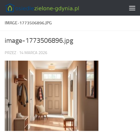
Skip to content
IMAGE-1773506896.JPG
image-1773506896.jpg
PRZEZ
·
14 MARCA 2026