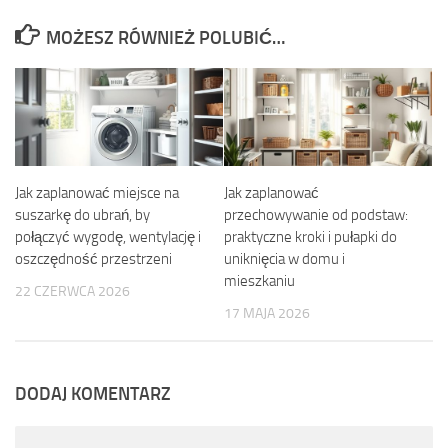
MOŻESZ RÓWNIEŻ POLUBIĆ…
Jak zaplanować miejsce na
Jak zaplanować
suszarkę do ubrań, by
przechowywanie od podstaw:
połączyć wygodę, wentylację i
praktyczne kroki i pułapki do
oszczędność przestrzeni
uniknięcia w domu i
mieszkaniu
22 CZERWCA 2026
17 MAJA 2026
DODAJ KOMENTARZ