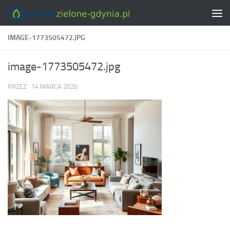
Skip to content
IMAGE-1773505472.JPG
image-1773505472.jpg
PRZEZ
·
14 MARCA 2026