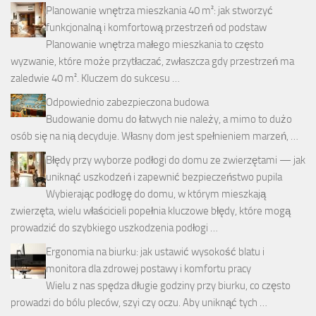
Planowanie wnętrza mieszkania 40 m²: jak stworzyć
funkcjonalną i komfortową przestrzeń od podstaw
Planowanie wnętrza małego mieszkania to często
wyzwanie, które może przytłaczać, zwłaszcza gdy przestrzeń ma
zaledwie 40 m². Kluczem do sukcesu …
Odpowiednio zabezpieczona budowa
Budowanie domu do łatwych nie należy, a mimo to dużo
osób się na nią decyduje. Własny dom jest spełnieniem marzeń, …
Błędy przy wyborze podłogi do domu ze zwierzętami — jak
uniknąć uszkodzeń i zapewnić bezpieczeństwo pupila
Wybierając podłogę do domu, w którym mieszkają
zwierzęta, wielu właścicieli popełnia kluczowe błędy, które mogą
prowadzić do szybkiego uszkodzenia podłogi …
Ergonomia na biurku: jak ustawić wysokość blatu i
monitora dla zdrowej postawy i komfortu pracy
Wielu z nas spędza długie godziny przy biurku, co często
prowadzi do bólu pleców, szyi czy oczu. Aby uniknąć tych …