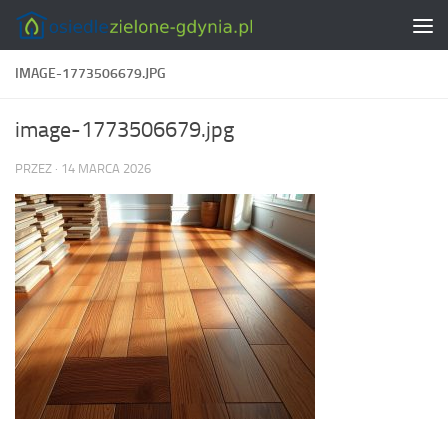
Skip to content
IMAGE-1773506679.JPG
image-1773506679.jpg
PRZEZ
·
14 MARCA 2026