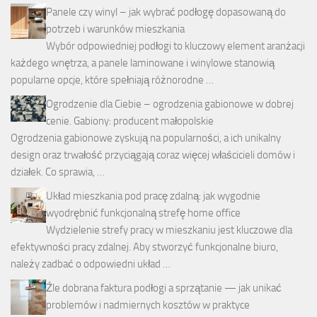
Panele czy winyl – jak wybrać podłogę dopasowaną do
potrzeb i warunków mieszkania
Wybór odpowiedniej podłogi to kluczowy element aranżacji
każdego wnętrza, a panele laminowane i winylowe stanowią
popularne opcje, które spełniają różnorodne …
Ogrodzenie dla Ciebie – ogrodzenia gabionowe w dobrej
cenie. Gabiony: producent małopolskie
Ogrodzenia gabionowe zyskują na popularności, a ich unikalny
design oraz trwałość przyciągają coraz więcej właścicieli domów i
działek. Co sprawia, …
Układ mieszkania pod pracę zdalną: jak wygodnie
wyodrębnić funkcjonalną strefę home office
Wydzielenie strefy pracy w mieszkaniu jest kluczowe dla
efektywności pracy zdalnej. Aby stworzyć funkcjonalne biuro,
należy zadbać o odpowiedni układ …
Źle dobrana faktura podłogi a sprzątanie — jak unikać
problemów i nadmiernych kosztów w praktyce