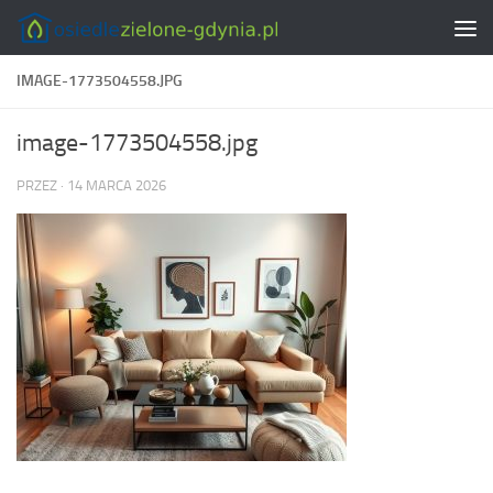
Skip to content
IMAGE-1773504558.JPG
image-1773504558.jpg
PRZEZ
·
14 MARCA 2026