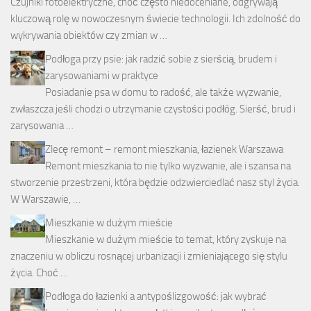
Czujniki fotoelektryczne, choć często niedoceniane, odgrywają
kluczową rolę w nowoczesnym świecie technologii. Ich zdolność do
wykrywania obiektów czy zmian w …
Podłoga przy psie: jak radzić sobie z sierścią, brudem i
zarysowaniami w praktyce
Posiadanie psa w domu to radość, ale także wyzwanie,
zwłaszcza jeśli chodzi o utrzymanie czystości podłóg. Sierść, brud i
zarysowania …
Zlecę remont – remont mieszkania, łazienek Warszawa
Remont mieszkania to nie tylko wyzwanie, ale i szansa na
stworzenie przestrzeni, która będzie odzwierciedlać nasz styl życia.
W Warszawie, …
Mieszkanie w dużym mieście
Mieszkanie w dużym mieście to temat, który zyskuje na
znaczeniu w obliczu rosnącej urbanizacji i zmieniającego się stylu
życia. Choć …
Podłoga do łazienki a antypoślizgowość: jak wybrać