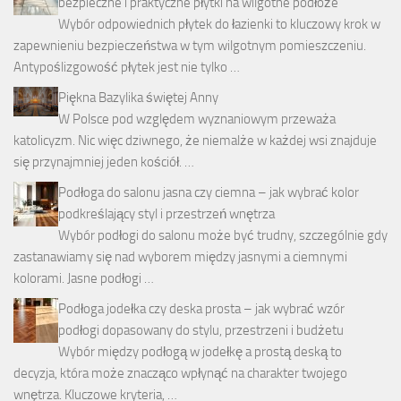
bezpieczne i praktyczne płytki na wilgotne podłoże
Wybór odpowiednich płytek do łazienki to kluczowy krok w
zapewnieniu bezpieczeństwa w tym wilgotnym pomieszczeniu.
Antypoślizgowość płytek jest nie tylko …
Piękna Bazylika świętej Anny
W Polsce pod względem wyznaniowym przeważa
katolicyzm. Nic więc dziwnego, że niemalże w każdej wsi znajduje
się przynajmniej jeden kościół. …
Podłoga do salonu jasna czy ciemna – jak wybrać kolor
podkreślający styl i przestrzeń wnętrza
Wybór podłogi do salonu może być trudny, szczególnie gdy
zastanawiamy się nad wyborem między jasnymi a ciemnymi
kolorami. Jasne podłogi …
Podłoga jodełka czy deska prosta – jak wybrać wzór
podłogi dopasowany do stylu, przestrzeni i budżetu
Wybór między podłogą w jodełkę a prostą deską to
decyzja, która może znacząco wpłynąć na charakter twojego
wnętrza. Kluczowe kryteria, …