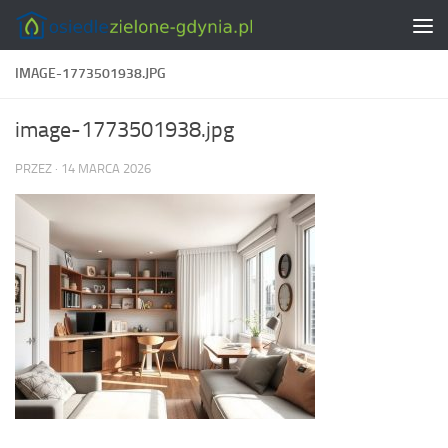
Skip to content
IMAGE-1773501938.JPG
image-1773501938.jpg
PRZEZ
·
14 MARCA 2026