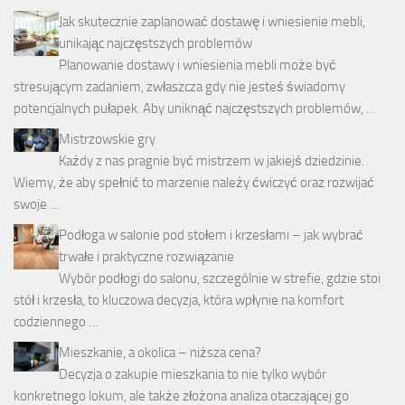
Jak skutecznie zaplanować dostawę i wniesienie mebli,
unikając najczęstszych problemów
Planowanie dostawy i wniesienia mebli może być
stresującym zadaniem, zwłaszcza gdy nie jesteś świadomy
potencjalnych pułapek. Aby uniknąć najczęstszych problemów, …
Mistrzowskie gry
Każdy z nas pragnie być mistrzem w jakiejś dziedzinie.
Wiemy, że aby spełnić to marzenie należy ćwiczyć oraz rozwijać
swoje …
Podłoga w salonie pod stołem i krzesłami – jak wybrać
trwałe i praktyczne rozwiązanie
Wybór podłogi do salonu, szczególnie w strefie, gdzie stoi
stół i krzesła, to kluczowa decyzja, która wpłynie na komfort
codziennego …
Mieszkanie, a okolica – niższa cena?
Decyzja o zakupie mieszkania to nie tylko wybór
konkretnego lokum, ale także złożona analiza otaczającej go