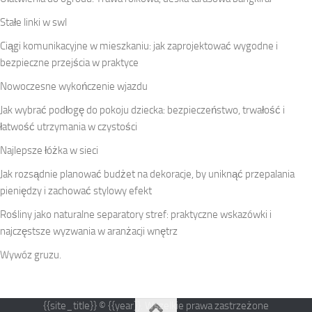
Stałe linki w swl
Ciągi komunikacyjne w mieszkaniu: jak zaprojektować wygodne i
bezpieczne przejścia w praktyce
Nowoczesne wykończenie wjazdu
Jak wybrać podłogę do pokoju dziecka: bezpieczeństwo, trwałość i
łatwość utrzymania w czystości
Najlepsze łóżka w sieci
Jak rozsądnie planować budżet na dekoracje, by uniknąć przepalania
pieniędzy i zachować stylowy efekt
Rośliny jako naturalne separatory stref: praktyczne wskazówki i
najczęstsze wyzwania w aranżacji wnętrz
Wywóz gruzu.
{{site_title}} © {{year}}. Wszelkie prawa zastrzeżone