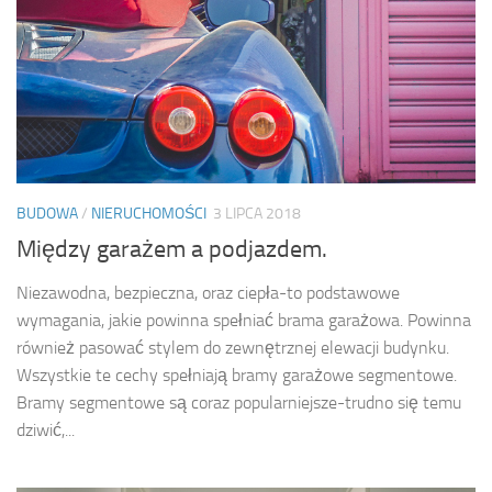
BUDOWA
/
NIERUCHOMOŚCI
3 LIPCA 2018
Między garażem a podjazdem.
Niezawodna, bezpieczna, oraz ciepła-to podstawowe
wymagania, jakie powinna spełniać brama garażowa. Powinna
również pasować stylem do zewnętrznej elewacji budynku.
Wszystkie te cechy spełniają bramy garażowe segmentowe.
Bramy segmentowe są coraz popularniejsze-trudno się temu
dziwić,...