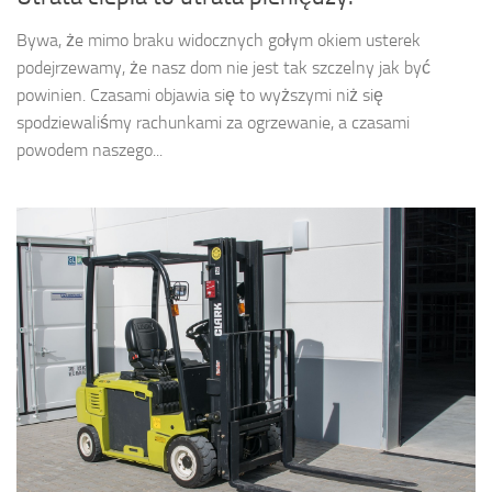
Bywa, że mimo braku widocznych gołym okiem usterek
podejrzewamy, że nasz dom nie jest tak szczelny jak być
powinien. Czasami objawia się to wyższymi niż się
spodziewaliśmy rachunkami za ogrzewanie, a czasami
powodem naszego...