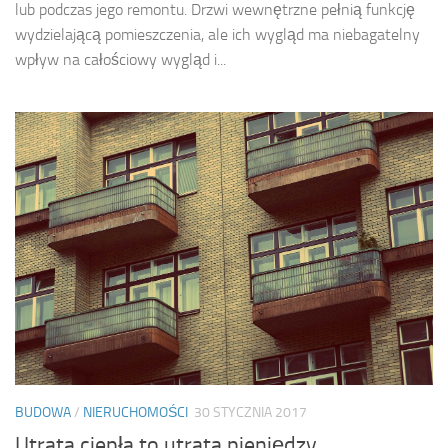
lub podczas jego remontu. Drzwi wewnętrzne pełnią funkcję
wydzielającą pomieszczenia, ale ich wygląd ma niebagatelny
wpływ na całościowy wygląd i...
BUDOWA
/
NIERUCHOMOŚCI
30 STYCZNIA 2017
Utrata ciepła to utrata pieniędzy.