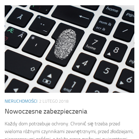
NIERUCHOMOŚCI
2 LUTEGO 2018
Nowoczesne zabezpieczenia
Każdy dom potrzebuje ochrony. Chronić się trzeba przed
wieloma różnymi czynnikami zewnętrznymi, przed złodziejami,