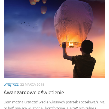
WNĘTRZE
22 MARCA 2018
Awangardowe oświetlenie
Dom można urządzić wedle własnych potrzeb i oczekiwań. Ma
to być miejsce wygodne i komfortowe, ale też przytulne i