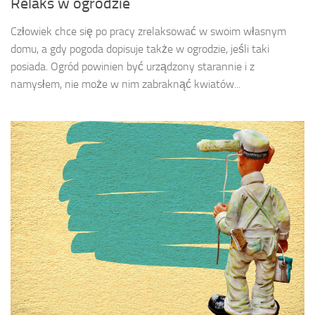
Relaks w ogrodzie
Człowiek chce się po pracy zrelaksować w swoim własnym
domu, a gdy pogoda dopisuje także w ogrodzie, jeśli taki
posiada. Ogród powinien być urządzony starannie i z
namysłem, nie może w nim zabraknąć kwiatów...