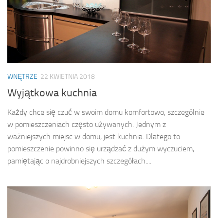
WNĘTRZE
22 KWIETNIA 2018
Wyjątkowa kuchnia
Każdy chce się czuć w swoim domu komfortowo, szczególnie
w pomieszczeniach często używanych. Jednym z
ważniejszych miejsc w domu, jest kuchnia. Dlatego to
pomieszczenie powinno się urządzać z dużym wyczuciem,
pamiętając o najdrobniejszych szczegółach....