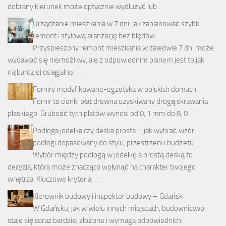
dobrany kierunek może optycznie wydłużyć lub …
Urządzanie mieszkania w 7 dni: jak zaplanować szybki
remont i stylową aranżację bez błędów
Przyspieszony remont mieszkania w zaledwie 7 dni może
wydawać się niemożliwy, ale z odpowiednim planem jest to jak
najbardziej osiągalne. …
Forniry modyfikowane-egzotyka w polskich domach
Fornir to cienki płat drewna uzyskiwany drogą skrawania
płaskiego. Grubość tych płatów wynosi od 0, 1 mm do 8, 0 …
Podłoga jodełka czy deska prosta – jak wybrać wzór
podłogi dopasowany do stylu, przestrzeni i budżetu
Wybór między podłogą w jodełkę a prostą deską to
decyzja, która może znacząco wpłynąć na charakter twojego
wnętrza. Kluczowe kryteria, …
Kierownik budowy i inspektor budowy – Gdańsk
W Gdańsku, jak w wielu innych miejscach, budownictwo
staje się coraz bardziej złożone i wymaga odpowiednich